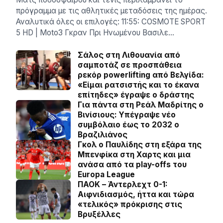
πρόγραμμα με τις αθλητικές μεταδόσεις της ημέρας.
Αναλυτικά όλες οι επιλογές: 11:55: COSMOTE SPORT
5 HD | Moto3 Γκραν Πρι Ηνωμένου Βασιλε…
Σάλος στη Λιθουανία από
σαμποτάζ σε προσπάθεια
ρεκόρ powerlifting από Βελγίδα:
«Είμαι ρατσιστής και το έκανα
επίτηδες» έγραψε ο δράστης
Για πάντα στη Ρεάλ Μαδρίτης ο
Βινίσιους: Yπέγραψε νέο
συμβόλαιο έως το 2032 ο
Βραζιλιάνος
Γκολ ο Παυλίδης στη εξάρα της
Μπενφίκα στη Χαρτς και μια
ανάσα από τα play-offs του
Europa League
ΠΑΟΚ – Άντερλεχτ 0-1:
Αιφνιδιασμός, ήττα και τώρα
«τελικός» πρόκρισης στις
Βρυξέλλες