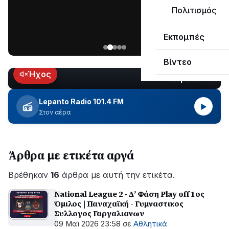
μεγάλο
Πολιτισμός
μέρος
Χωρίς
στο
Εκπομπές
ηλεκτροδότηση
Λυγιά
οι
Ναυπάκτου
Βίντεο
περιοχές
εδώ
Ήχος
Lepanto TV
LIVE
και
περίπου
Lepanto Radio 101.4 FM
▶
δύο
Στον αέρα
ώρες
–
Σε
Άρθρα με ετικέτα αργά
εξέλιξη
οι
Βρέθηκαν
εργασίες
16
άρθρα με αυτή την ετικέτα.
του
National League 2 - Δ’ Φάση Play off 1ος
ΔΕΔΔΗΕ
Όμιλος | Παναχαϊκή - Γυμναστικος
για
Συλλογος Γαργαλιανων
την
09 Μαϊ 2026 23:58
σε
Αθλητικά