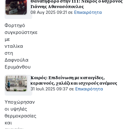
Θανατηφόρο στην 111: Νεκρός ο 60χρονος
Γιάννης Αθανασόπουλος
08 Αυγ 2025 09:21
σε
Επικαιρότητα
Φορτηγό
συγκρούστηκε
με
νταλίκα
στη
Δαφνούλα
Ερυμάνθου
Καιρός: Επιδείνωση με καταιγίδες,
κεραυνούς, χαλάζι και ισχυρούς ανέμους
31 Ιουλ 2025 09:37
σε
Επικαιρότητα
Υποχώρησαν
οι υψηλές
θερμοκρασίες
και