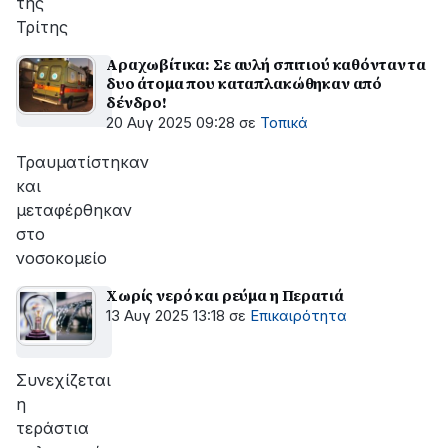
της
Τρίτης
Αραχωβίτικα: Σε αυλή σπιτιού καθόνταν τα
δυο άτομα που καταπλακώθηκαν από
δένδρο!
20 Αυγ 2025 09:28
σε
Τοπικά
Τραυματίστηκαν
και
μεταφέρθηκαν
στο
νοσοκομείο
Χωρίς νερό και ρεύμα η Περατιά
13 Αυγ 2025 13:18
σε
Επικαιρότητα
Συνεχίζεται
η
τεράστια