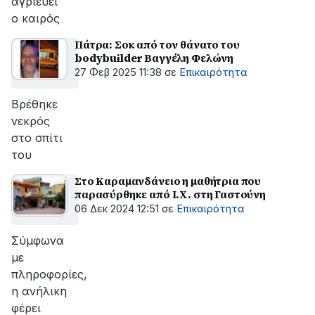
αγριεύει
ο καιρός
Πάτρα: Σοκ από τον θάνατο του
bodybuilder Βαγγέλη Φελώνη
27 Φεβ 2025 11:38
σε
Επικαιρότητα
Βρέθηκε
νεκρός
στο σπίτι
του
Στο Καραμανδάνειο η μαθήτρια που
παρασύρθηκε από Ι.Χ. στη Γαστούνη
06 Δεκ 2024 12:51
σε
Επικαιρότητα
Σύμφωνα
με
πληροφορίες,
η ανήλικη
φέρει