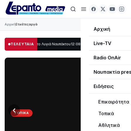
Αρχική
Ετικέτες
αργά
Αρχική
Live-TV
ο μέρος στο Λυγιά Ναυπάκτου
ΤΕΛΕΥΤΑΙΑ
12:08
Σε τροχιά υλοποίησης η Παράκαμψη του
Radio OnAir
Ναυπακτία pre
Ειδήσεις
Επικαιρότητα
‹
›
Τοπικά
ΤΟΠΙΚΆ
Στο
Αθλητικά
σκοτάδι