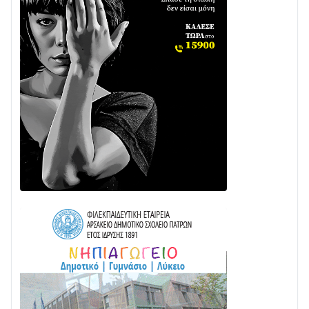
31/07 • 08:16
Δωρίδα για Όλους: «Καμία εκχώρηση των νερών
στην ΕΥΔΑΠ»
28/07 • 21:46
Διαβάστε την «Ναυπακτία» που κυκλοφορεί
24/07 • 11:31
ΕΚΤΑΚΤΟ – ΝΑΥΠΑΚΤΙΑ: ΣΥΝΑΓΕΡΜΟΣ ΣΤΗΝ
ΠΥΡΟΣΒΕΣΤΙΚΗ ΓΙΑ ΦΩΤΙΑ ΣΤΟΝ ΑΓΙΟ ΗΛΙΑ ΠΡΙΝ ΤΗ
ΓΡΑΝΙΤΣΑ
24/07 • 11:03
ΤΟ ΠΑΡΤΥ ΣΥΝΕΧΙΖΕΤΑΙ…
05/08 • 08:41
Στο σκοτάδι μεγάλο μέρος στο Λυγιά Ναυπάκτου
04/08 • 19:47
Σε τροχιά υλοποίησης η Παράκαμψη του Κέντρου
της Ναυπάκτου
04/08 • 12:08