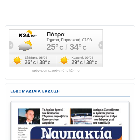
πρόγνωση καιρού από το k24.net