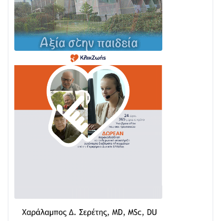
Σε φουλ ρυθμούς το τμήμα Βόνιτσα – Άγιος Νικόλαος
| Αυτοψία Καββαδά
03/08 • 11:11
Με Αρχιερατική Λαμπρότητα η Πανήγυρη της
Μεταμορφώσεως του Σωτήρος στο Γολέμι
03/08 • 07:45
Ενισχύεται η Πολιτική Προστασία στο Δήμο Αγρινίου
με δύο νέα υδροφόρα οχήματα
02/08 • 18:26
Διαβάστε την «Ναυπακτία» που κυκλοφορεί
31/07 • 08:16
Δωρίδα για Όλους: «Καμία εκχώρηση των νερών
στην ΕΥΔΑΠ»
28/07 • 21:46
Διαβάστε την «Ναυπακτία» που κυκλοφορεί
24/07 • 11:31
ΕΚΤΑΚΤΟ – ΝΑΥΠΑΚΤΙΑ: ΣΥΝΑΓΕΡΜΟΣ ΣΤΗΝ