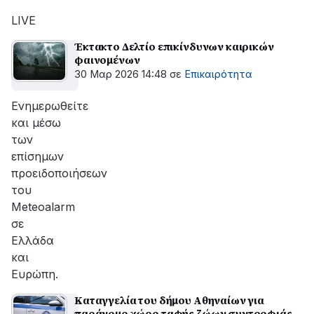
αποκατάσταση
της
LIVE
βλάβης
Έκτακτο Δελτίο επικίνδυνων καιρικών
φαινομένων
30 Μαρ 2026 14:48
σε
Επικαιρότητα
Ενημερωθείτε
και μέσω
των
επίσημων
προειδοποιήσεων
του
Meteoalarm
σε
Ελλάδα
και
Ευρώπη.
Καταγγελία του δήμου Αθηναίων για
παράνομο χώρο ταφής ζώων συντροφιάς