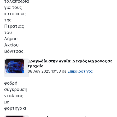
ταλαιπωρία
για τους
κατοίκους
της
Περατιάς
του
Δήμου
Ακτίου
Βόνιτσας.
Τραγωδία στην Αχαΐα: Νεκρός 60χρονος σε
τροχαίο
08 Αυγ 2025 10:53
σε
Επικαιρότητα
φοδρή
σύγκρουση
νταλίκας
με
φορτηγάκι