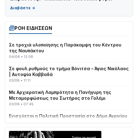
ΤΟ ΠΑΡΤΥ ΣΥΝΕΧΙΖΕΤΑΙ…
05/08 • 08:41
Στο σκοτάδι μεγάλο μέρος στο Λυγιά Ναυπάκτου
04/08 • 19:47
ΡΟΗ ΕΙΔΗΣΕΩΝ
Σε τροχιά υλοποίησης η Παράκαμψη του Κέντρου
της Ναυπάκτου
04/08 • 12:08
Σε φουλ ρυθμούς το τμήμα Βόνιτσα – Άγιος Νικόλαος
| Αυτοψία Καββαδά
03/08 • 11:11
Με Αρχιερατική Λαμπρότητα η Πανήγυρη της
Μεταμορφώσεως του Σωτήρος στο Γολέμι
03/08 • 07:45
Ενισχύεται η Πολιτική Προστασία στο Δήμο Αγρινίου
με δύο νέα υδροφόρα οχήματα
02/08 • 18:26
Διαβάστε την «Ναυπακτία» που κυκλοφορεί