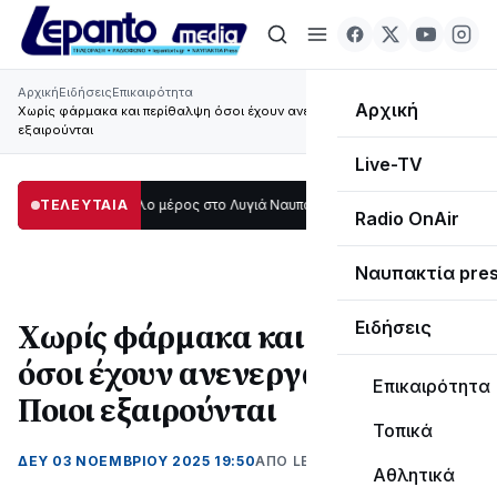
Αρχική
Ειδήσεις
Επικαιρότητα
Αρχική
Χωρίς φάρμακα και περίθαλψη όσοι έχουν ανενεργά ΑΜΚΑ - Ποιοι
εξαιρούνται
Live-TV
κοτάδι μεγάλο μέρος στο Λυγιά Ναυπάκτου
ΤΕΛΕΥΤΑΙΑ
12:08
Σε τροχιά υλοποίησης η 
Radio OnAir
Ναυπακτία pre
Χωρίς φάρμακα και περίθαλψη
Ειδήσεις
όσοι έχουν ανενεργά ΑΜΚΑ -
Επικαιρότητα
Ποιοι εξαιρούνται
Τοπικά
ΔΕΥ 03 ΝΟΕΜΒΡΊΟΥ 2025 19:50
ΑΠΌ LEPANTO RTV
Αθλητικά