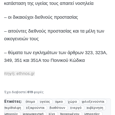
κατάσταση της υγείας τους απαιτεί νοσηλεία
– οι δικαιούχοι διεθνούς προστασίας
– αιτούντες διεθνούς προστασίας και τα μέλη των
οικογενειών τους
– θύματα των εγκλημάτων των άρθρων 323, 323Α,
349, 351 και 351Α του Ποινικού Κώδικα
πηγή: ethnos.gr
Έχει διαβαστεί
619
φορές
Ετικέτες:
άτομα
υγείας
αμκα
χώρα
φιλοξενούνται
περίθαλψη
εξαιρούνται
διαθέτουν
ενεργό
κυβέρνηση
μπορούν
φαρμακευτική
είχε
προκειμένου
υπηρεσίες