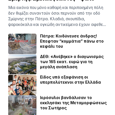
Μια εικόνα που μόνο καθαρή και περιποιημένη πόλη
δεν θυμίζει συναντούν όσοι περνούν από την οδό
Σμύρνης στην Πάτρα. Κλαδιά, σκουπίδια,
ψαροκόκαλα και ογκώδη αντικείμενα έχουν αφεθε…
Πάτρα: Κινδύνευσε άνδρας!
Επεφταν “κομμάτια” πάνω στο
κεφάλι του
ΔΕΘ: «Ανέβηκε» ο διαγωνισμός
των 165 εκατ. ευρώ για τη
μεγάλη ανάπλαση
Είδος υπό εξαφάνιση οι
υπερπολύτεκνοι στην Ελλάδα
Ιερόσυλοι βανδάλισαν το
εκκλησάκι της Μεταμορφώσεως
του Σωτήρος