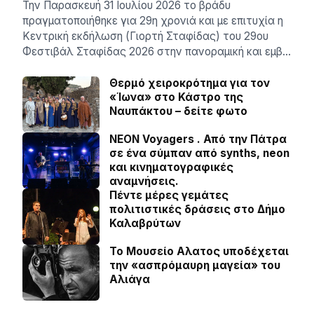
Την Παρασκευή 31 Ιουλίου 2026 το βράδυ
πραγματοποιήθηκε για 29η χρονιά και με επιτυχία η
Κεντρική εκδήλωση (Γιορτή Σταφίδας) του 29ου
Φεστιβάλ Σταφίδας 2026 στην πανοραμική και εμβ…
Θερμό χειροκρότημα για τον
«Ίωνα» στο Κάστρο της
Ναυπάκτου – δείτε φωτο
NEON Voyagers . Από την Πάτρα
σε ένα σύμπαν από synths, neon
και κινηματογραφικές
αναμνήσεις.
Πέντε μέρες γεμάτες
πολιτιστικές δράσεις στο Δήμο
Καλαβρύτων
Το Μουσείο Αλατος υποδέχεται
την «ασπρόμαυρη μαγεία» του
Αλιάγα