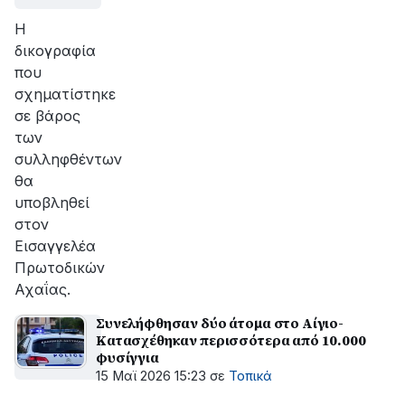
Η
δικογραφία
που
σχηματίστηκε
σε βάρος
των
συλληφθέντων
θα
υποβληθεί
στον
Εισαγγελέα
Πρωτοδικών
Αχαΐας.
Συνελήφθησαν δύο άτομα στο Αίγιο-
Κατασχέθηκαν περισσότερα από 10.000
φυσίγγια
15 Μαϊ 2026 15:23
σε
Τοπικά