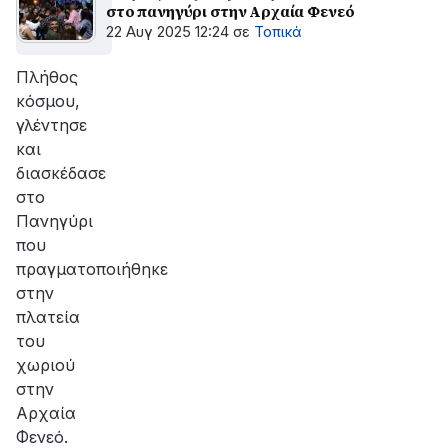
στο πανηγύρι στην Αρχαία Φενεό
22 Αυγ 2025 12:24
σε
Τοπικά
Πλήθος
κόσμου,
γλέντησε
και
διασκέδασε
στο
Πανηγύρι
που
πραγματοποιήθηκε
στην
πλατεία
του
χωριού
στην
Αρχαία
Φενεό.