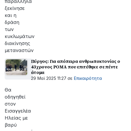
παράλληλα
ξεκίνησε
και η
δράση
των
κυκλωμάτων
διακίνησης
μεταναστών
Πύργος: Για απόπειρα ανθρωποκτονίας ο
43χρονος ΡΟΜΑ που επιτέθηκε σε πέντε
άτομα
29 Μαϊ 2025 11:27
σε
Επικαιρότητα
Θα
οδηγηθεί
στον
Εισαγγελέα
Ηλείας με
βαρύ