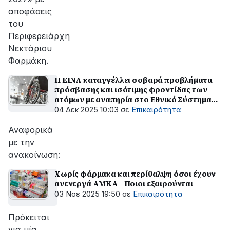
αποφάσεις
του
Περιφερειάρχη
Νεκτάριου
Φαρμάκη.
Η ΕΙΝΑ καταγγέλλει σοβαρά προβλήματα
πρόσβασης και ισότιμης φροντίδας των
ατόμων με αναπηρία στο Εθνικό Σύστημα
Υγείας
04 Δεκ 2025 10:03
σε
Επικαιρότητα
Αναφορικά
με την
ανακοίνωση:
Χωρίς φάρμακα και περίθαλψη όσοι έχουν
ανενεργά ΑΜΚΑ - Ποιοι εξαιρούνται
03 Νοε 2025 19:50
σε
Επικαιρότητα
Πρόκειται
για μία