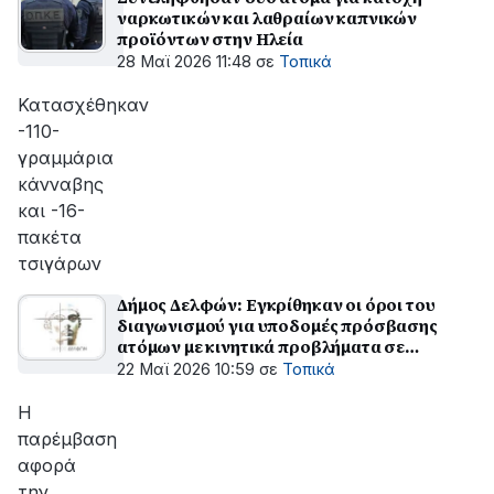
ναρκωτικών και λαθραίων καπνικών
προϊόντων στην Ηλεία
28 Μαϊ 2026 11:48
σε
Τοπικά
Κατασχέθηκαν
-110-
γραμμάρια
κάνναβης
και -16-
πακέτα
τσιγάρων
Δήμος Δελφών: Εγκρίθηκαν οι όροι του
διαγωνισμού για υποδομές πρόσβασης
ατόμων με κινητικά προβλήματα σε
τέσσερις ακόμα παραλίες
22 Μαϊ 2026 10:59
σε
Τοπικά
Η
παρέμβαση
αφορά
την