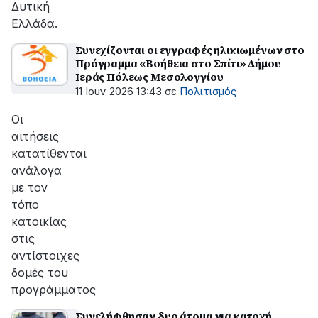
Δυτική
Ελλάδα.
Συνεχίζονται οι εγγραφές ηλικιωμένων στο
Πρόγραμμα «Βοήθεια στο Σπίτι» Δήμου
Ιεράς Πόλεως Μεσολογγίου
11 Ιουν 2026 13:43
σε
Πολιτισμός
Οι
αιτήσεις
κατατίθενται
ανάλογα
με τον
τόπο
κατοικίας
στις
αντίστοιχες
δομές του
προγράμματος
Συνελήφθησαν δυο άτομα για κατοχή