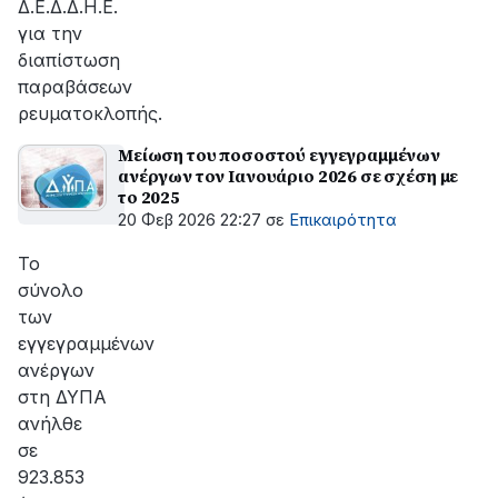
Δ.Ε.Δ.Δ.Η.Ε.
για την
διαπίστωση
παραβάσεων
ρευματοκλοπής.
Μείωση του ποσοστού εγγεγραμμένων
ανέργων τον Ιανουάριο 2026 σε σχέση με
το 2025
20 Φεβ 2026 22:27
σε
Επικαιρότητα
Το
σύνολο
των
εγγεγραμμένων
ανέργων
στη ΔΥΠΑ
ανήλθε
σε
923.853