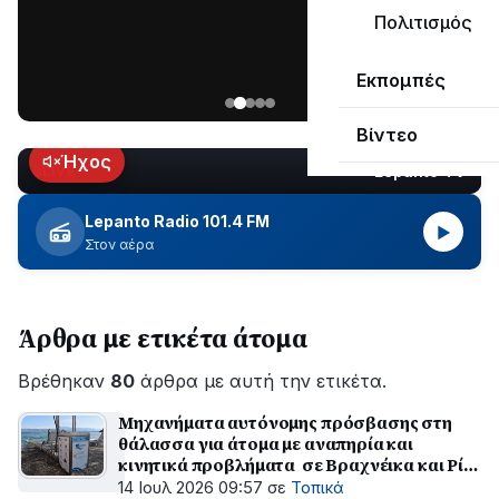
ΣΥΝΕΧΙΖΕΤΑΙ…
Πολιτισμός
Νέα
Εκπομπές
ανάρτηση
του
Βίντεο
Ανδρέα
Κωτσανά
Ήχος
Lepanto TV
LIVE
για
τα
Lepanto Radio 101.4 FM
▶
μεγάλα
Στον αέρα
έργα
του
Δήμου
Άρθρα με ετικέτα άτομα
Βρέθηκαν
80
άρθρα με αυτή την ετικέτα.
Μηχανήματα αυτόνομης πρόσβασης στη
θάλασσα για άτομα με αναπηρία και
κινητικά προβλήματα σε Βραχνέικα και Ρίο
Πατρών
14 Ιουλ 2026 09:57
σε
Τοπικά