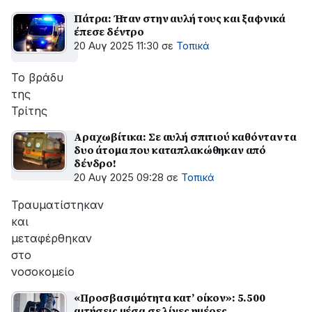
Πάτρα: Ήταν στην αυλή τους και ξαφνικά
έπεσε δέντρο
20 Αυγ 2025 11:30
σε
Τοπικά
Το βράδυ
της
Τρίτης
Αραχωβίτικα: Σε αυλή σπιτιού καθόνταν τα
δυο άτομα που καταπλακώθηκαν από
δένδρο!
20 Αυγ 2025 09:28
σε
Τοπικά
Τραυματίστηκαν
και
μεταφέρθηκαν
στο
νοσοκομείο
«Προσβασιμότητα κατ’ οίκον»: 5.500
αιτήσεις μέσα σε λίγες ημέρες