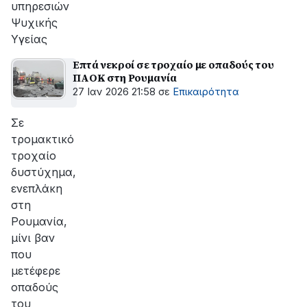
υπηρεσιών
Ψυχικής
Υγείας
Επτά νεκροί σε τροχαίο με οπαδούς του
ΠΑΟΚ στη Ρουμανία
27 Ιαν 2026 21:58
σε
Επικαιρότητα
Σε
τρομακτικό
τροχαίο
δυστύχημα,
ενεπλάκη
στη
Ρουμανία,
μίνι βαν
που
μετέφερε
οπαδούς
του