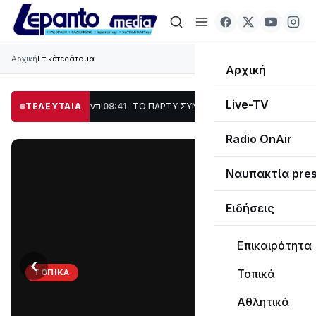
Αρχική
Ετικέτες
άτομα
Αρχική
Live-TV
 Χορός & Γλέντι!
ΤΕΛΕΥΤΑΙΑ
08:41
ΤΟ ΠΑΡΤΥ ΣΥΝΕΧΙΖΕΤΑΙ…
19:47
Στο σκοτάδι μεγά
Radio OnAir
Ναυπακτία pre
Ειδήσεις
Επικαιρότητα
‹
›
Τοπικά
ΤΟΠΙΚΆ
ΤΟ
Αθλητικά
ΠΑΡΤΥ