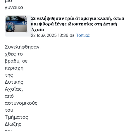
μια
γυναίκα.
Συνελήφθησαν τρία άτομα για κλοπή, όπλα
και φθορά ξένης ιδιοκτησίας στη Δυτική
Αχαΐα
22 Ιουλ 2025 13:36
σε
Τοπικά
Συνελήφθησαν,
χθες το
βράδυ, σε
περιοχή
της
Δυτικής
Αχαΐας,
από
αστυνομικούς
του
Τμήματος
Δίωξης