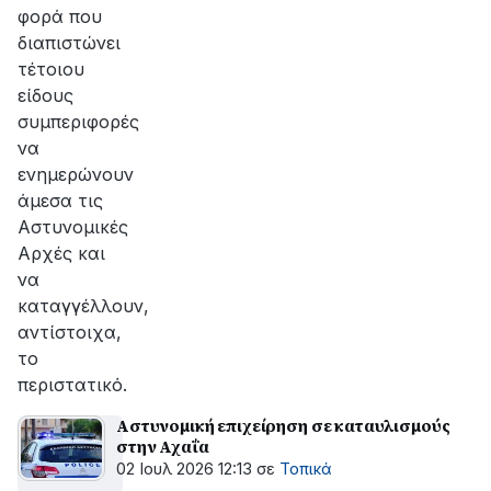
φορά που
διαπιστώνει
τέτοιου
είδους
συμπεριφορές
να
ενημερώνουν
άμεσα τις
Αστυνομικές
Αρχές και
να
καταγγέλλουν,
αντίστοιχα,
το
περιστατικό.
Aστυνομική επιχείρηση σε καταυλισμούς
στην Αχαΐα
02 Ιουλ 2026 12:13
σε
Τοπικά