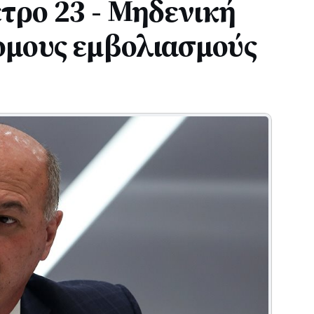
έτρο 23 - Μηδενική
ομους εμβολιασμούς