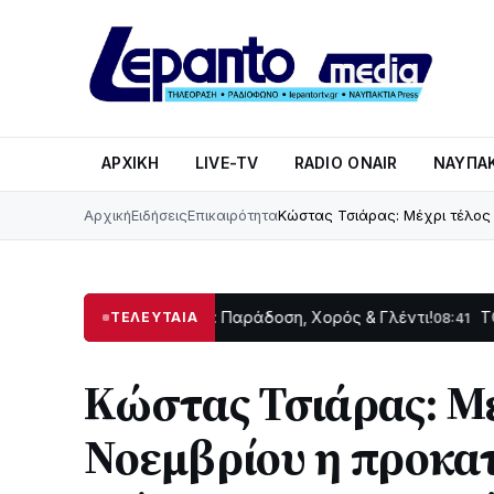
ΑΡΧΙΚΉ
LIVE-TV
RADIO ONAIR
ΝΑΥΠΑΚ
Αρχική
Ειδήσεις
Επικαιρότητα
Κώστας Τσιάρας: Μέχρι τέλος 
ρατεινή Δωρίδας: Παράδοση, Χορός & Γλέντι!
ΤΟ ΠΑΡΤΥ ΣΥ
ΤΕΛΕΥΤΑΙΑ
08:41
Κώστας Τσιάρας: Μέ
Νοεμβρίου η προκα