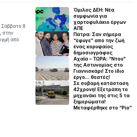
Όμιλος ΔΕΗ: Νέα
συμφωνία για
χαρτοφυλάκιο έργων
ς Σάββατο 8
ΑΠΕ
, στην
Πάτρα: Σαν σήμερα
ιγμή από
“έφυγε” από την ζωή
ένας κορυφαίος
δημοσιογράφος
Αχαϊα – ΤΩΡΑ: “Ντου”
της Αστυνομίας στο
Γιαννισκάρι! Στο ίδιο
έργο… θεατές!
Σε σοβαρή κατάσταση
42χρονη! Εξετράπη το
μηχανάκι της στις 5 τα
ξημερώματα!
Μεταφέρθηκε στο “Ρίο”