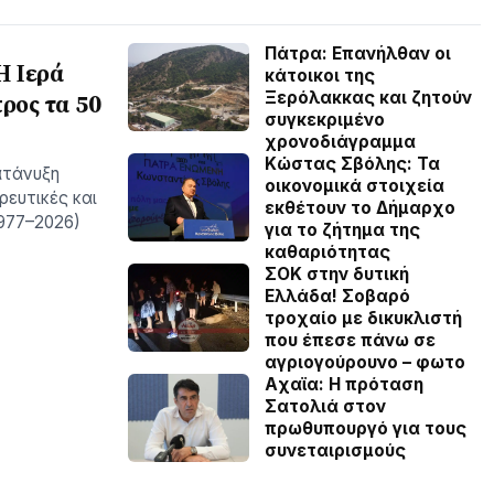
Πάτρα: Επανήλθαν οι
Η Ιερά
κάτοικοι της
Ξερόλακκας και ζητούν
ος τα 50
συγκεκριμένο
χρονοδιάγραμμα
Κώστας Σβόλης: Τα
ατάνυξη
οικονομικά στοιχεία
ευτικές και
εκθέτουν το Δήμαρχο
1977–2026)
για το ζήτημα της
καθαριότητας
ΣΟΚ στην δυτική
Ελλάδα! Σοβαρό
τροχαίο με δικυκλιστή
που έπεσε πάνω σε
αγριογούρουνο – φωτο
Aχαϊα: Η πρόταση
Σατολιά στον
πρωθυπουργό για τους
συνεταιρισμούς