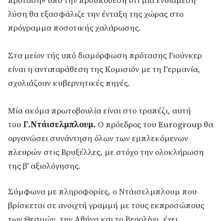
πρόταση» υπό την προϋπόθεση ότι μια ενδιάμεση
λύση θα εξασφάλιζε την ένταξη της χώρας στο
πρόγραμμα ποσοτικής χαλάρωσης.
Στα μείον τής υπό διαμόρφωση πρότασης Γιούνκερ
είναι η αντιπαράθεση της Κομισιόν με τη Γερμανία,
σχολιάζουν κυβερνητικές πηγές.
Μία ακόμα πρωτοβουλία είναι στο τραπέζι, αυτή
του
Γ.Ντάισελμπλουμ.
Ο πρόεδρος του Eurogroup θα
οργανώσει συνάντηση όλων των εμπλεκόμενων
πλευρών στις Βρυξέλλες, με στόχο την ολοκλήρωση
της β' αξιολόγησης.
Σύμφωνα με πληροφορίες, ο Ντάισελμπλουμ που
βρίσκεται σε ανοιχτή γραμμή με τους εκπροσώπους
των Θεσμών, την Αθήνα και το Βερολίνo, έχει