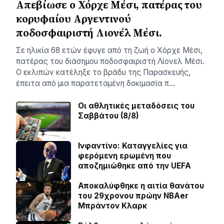
Απεβίωσε ο Χόρχε Μέσι, πατέρας του
κορυφαίου Αργεντινού
ποδοσφαιριστή Λιονέλ Μέσι.
Σε ηλικία 68 ετών έφυγε από τη ζωή ο Χόρχε Μέσι,
πατέρας του διάσημου ποδοσφαιριστή Λίονελ Μέσι.
Ο εκλιπών κατέληξε το βράδυ της Παρασκευής,
έπειτα από μια παρατεταμένη δοκιμασία π…
Οι αθλητικές μεταδόσεις του
Σαββάτου (8/8)
Ινφαντίνο: Καταγγελίες για
φερόμενη ερωμένη που
αποζημιώθηκε από την UEFA
Αποκαλύφθηκε η αιτία θανάτου
του 29χρονου πρώην NBAer
Μπράντον Κλαρκ