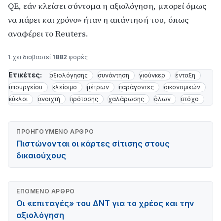
QE, εάν κλείσει σύντομα η αξιολόγηση, μπορεί όμως
να πάρει και χρόνο» ήταν η απάντησή του, όπως
αναφέρει το Reuters.
Έχει διαβαστεί
1882
φορές
Ετικέτες:
αξιολόγησης
συνάντηση
γιούνκερ
ένταξη
υπουργείου
κλείσιμο
μέτρων
παράγοντες
οικονομικών
κύκλοι
ανοιχτή
πρότασης
χαλάρωσης
όλων
στόχο
ΠΡΟΗΓΟΎΜΕΝΟ ΆΡΘΡΟ
Πιστώνονται οι κάρτες σίτισης στους
δικαιούχους
ΕΠΌΜΕΝΟ ΆΡΘΡΟ
Οι «επιταγές» του ΔΝΤ για το χρέος και την
αξιολόγηση