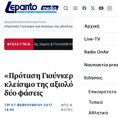
Αρχική
Ειδήσεις
Επικαιρότητα
Αρχική
«Πρόταση Γιούνκερ» για κλείσιμο της αξιολόγησης σε δύο φάσεις
Live-TV
ας: Παράδοση, Χορός & Γλέντι!
ΤΕΛΕΥΤΑΙΑ
08:41
ΤΟ ΠΑΡΤΥ ΣΥΝΕΧΙΖΕΤΑΙ…
19:47
Στο 
Radio OnAir
Ναυπακτία pre
«Πρόταση Γιούνκερ» για
Ειδήσεις
κλείσιμο της αξιολόγησης σε
δύο φάσεις
Επικαιρότητα
Τοπικά
ΤΡΊ 07 ΦΕΒΡΟΥΑΡΊΟΥ 2017
ΑΠΌ ΑΛΈΞΑΝΔΡΟΣ
14:05
ΚΟΓΚΌΛΗΣ
Αθλητικά