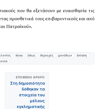
ιακούς που θα εξετάσουν με ευαισθησία τις
τας προσθετικά τους επιβαρυντικούς και από
και Πατραϊκού».
λλοντος
ποαυ
όπως
περιοχές
μονάδων
έκταση
ροντα
ΕΠΌΜΕΝΟ ΆΡΘΡΟ
Στη δημοσιότητα
δόθηκαν τα
στοιχεία του
μέλους
εγκληματικής