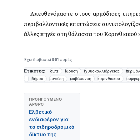
Απευθυνόμαστε στους αρμόδιους υπηρεσ
·
περιβαλλοντικές επιπτώσεις συνυπολογίζον
άλλες πηγές στη θάλασσα του Κορινθιακού 
Έχει διαβαστεί
961
φορές
Ετικέτες:
σμπε
ίδρυση
ιχθυοκαλλιέργειας
περιβά
·
δήμου
μαγιάκη
επιβάρυνση
κορινθιακού
συμφέ
ΠΡΟΗΓΟΎΜΕΝΟ
ΆΡΘΡΟ
Ελβετικό
ενδιαφέρον για
το σιδηροδρομικό
δίκτυο της