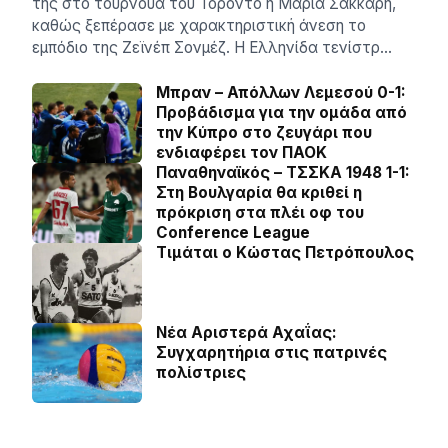
της στο τουρνουά του Τορόντο η Μαρία Σάκκαρη,
καθώς ξεπέρασε με χαρακτηριστική άνεση το
εμπόδιο της Ζεϊνέπ Σονμέζ. Η Ελληνίδα τενίστρ…
Μπραν – Απόλλων Λεμεσού 0-1:
Προβάδισμα για την ομάδα από
την Κύπρο στο ζευγάρι που
ενδιαφέρει τον ΠΑΟΚ
Παναθηναϊκός – ΤΣΣΚΑ 1948 1-1:
Στη Βουλγαρία θα κριθεί η
πρόκριση στα πλέι οφ του
Conference League
Τιμάται ο Κώστας Πετρόπουλος
Νέα Αριστερά Αχαΐας:
Συγχαρητήρια στις πατρινές
πολίστριες