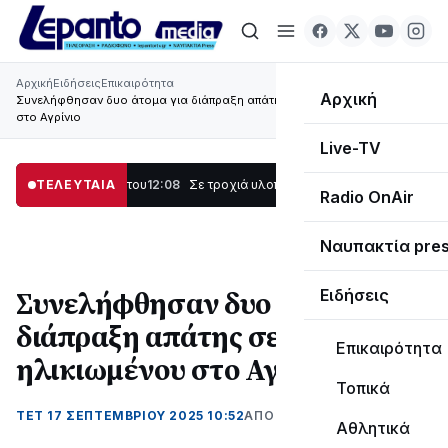
Αρχική
Ειδήσεις
Επικαιρότητα
Αρχική
Συνελήφθησαν δυο άτομα για διάπραξη απάτης σε βάρος ηλικιωμένου
στο Αγρίνιο
Live-TV
υγιά Ναυπάκτου
ΤΕΛΕΥΤΑΙΑ
12:08
Σε τροχιά υλοποίησης η Παράκαμψη του Κέντρου της
Radio OnAir
Ναυπακτία pre
Συνελήφθησαν δυο άτομα για
Ειδήσεις
διάπραξη απάτης σε βάρος
Επικαιρότητα
ηλικιωμένου στο Αγρίνιο
Τοπικά
ΤΕΤ 17 ΣΕΠΤΕΜΒΡΊΟΥ 2025 10:52
ΑΠΌ ΜΑΝΤΩ ΚΑΠΕΝΤΖΩΝΗ
Αθλητικά