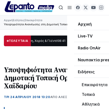
Αρχική
Ειδήσεις
Επικαιρότητα
Αρχική
Υποψηφιότητα Ανανέωσης στη Δημοτική Τοπική Οργάνωση Χαϊδαρίου
Live-TV
ας: Παράδοση, Χορός & Γλέντι!
ΤΕΛΕΥΤΑΙΑ
08:41
ΤΟ ΠΑΡΤΥ ΣΥΝΕΧΙΖΕΤΑΙ…
19:47
Στο 
Radio OnAir
Ναυπακτία pre
Υποψηφιότητα Ανανέωσης στη
Ειδήσεις
Δημοτική Τοπική Οργάνωση
Χαϊδαρίου
Επικαιρότητα
Τοπικά
ΤΡΊ 24 ΑΠΡΙΛΊΟΥ 2018 13:20
ΑΠΌ ΑΛΈΞΑΝΔΡΟΣ ΚΟΓΚΌΛΗΣ
Αθλητικά