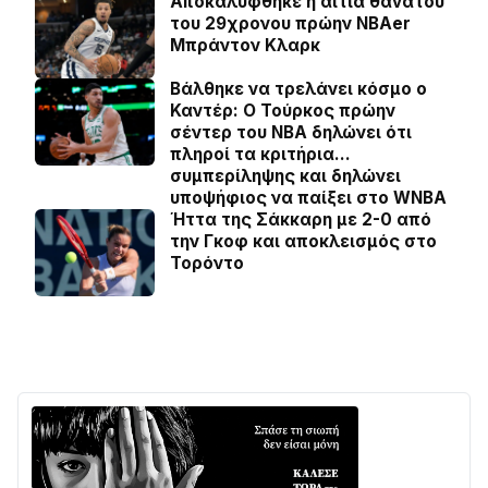
Αποκαλύφθηκε η αιτία θανάτου
του 29χρονου πρώην NBAer
Μπράντον Κλαρκ
Βάλθηκε να τρελάνει κόσμο ο
Καντέρ: Ο Τούρκος πρώην
σέντερ του NBA δηλώνει ότι
πληροί τα κριτήρια…
συμπερίληψης και δηλώνει
υποψήφιος να παίξει στο WNBA
Ήττα της Σάκκαρη με 2-0 από
την Γκοφ και αποκλεισμός στο
Τορόντο