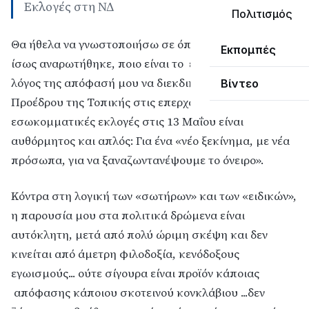
Εκλογές στη ΝΔ
Πολιτισμός
Θα ήθελα να γνωστοποιήσω σε όποιον καλοπροαίρετα
Εκπομπές
ίσως αναρωτήθηκε, ποιο είναι το έναυσμα και ο
λόγος της απόφασή μου να διεκδικήσω το αξίωμα του
Βίντεο
Προέδρου της Τοπικής στις επερχόμενες
εσωκομματικές εκλογές στις 13 Μαΐου είναι
αυθόρμητος και απλός: Για ένα «νέο ξεκίνημα, με νέα
πρόσωπα, για να ξαναζωντανέψουμε το όνειρο».
Κόντρα στη λογική των «σωτήρων» και των «ειδικών»,
η παρουσία μου στα πολιτικά δρώμενα είναι
αυτόκλητη, μετά από πολύ ώριμη σκέψη και δεν
κινείται από άμετρη φιλοδοξία, κενόδοξους
εγωισμούς... ούτε σίγουρα είναι προϊόν κάποιας
απόφασης κάποιου σκοτεινού κονκλάβιου ...δεν