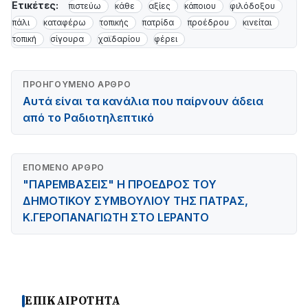
Ετικέτες:
πιστεύω
κάθε
αξίες
κάποιου
φιλόδοξου
πάλι
καταφέρω
τοπικής
πατρίδα
προέδρου
κινείται
τοπική
σίγουρα
χαϊδαρίου
φέρει
ΠΡΟΗΓΟΎΜΕΝΟ ΆΡΘΡΟ
Αυτά είναι τα κανάλια που παίρνουν άδεια
από το Ραδιοτηλεπτικό
ΕΠΌΜΕΝΟ ΆΡΘΡΟ
"ΠΑΡΕΜΒΑΣΕΙΣ" Η ΠΡΟΕΔΡΟΣ ΤΟΥ
ΔΗΜΟΤΙΚΟΥ ΣΥΜΒΟΥΛΙΟΥ ΤΗΣ ΠΑΤΡΑΣ,
Κ.ΓΕΡΟΠΑΝΑΓΙΩΤΗ ΣΤΟ LEPANTO
ΕΠΙΚΑΙΡΟΤΗΤΑ