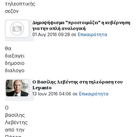
τηλεοπτικής
σεζόν
Δημοψήφισμα "προετοιμάζει" η κυβέρνηση
για την απλή αναλογική
01 Αυγ 2016 09:28
σε
Επικαιρότητα
θα
διεξαγει
δημοσιο
διαλογο
Ο Βασίλης Λεβέντης στη τηλεόραση του
Lepanto
13 Ιουν 2016 04:06
σε
Επικαιρότητα
Ο
βασίλης
Λεβέντης
από την