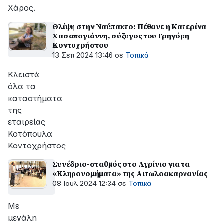
Χάρος.
Θλίψη στην Ναύπακτο: Πέθανε η Κατερίνα
Χασαπογιάννη, σύζυγος του Γρηγόρη
Κοντοχρήστου
13 Σεπ 2024 13:46
σε
Τοπικά
Κλειστά
όλα τα
καταστήματα
της
εταιρείας
Κοτόπουλα
Κοντοχρήστος
Συνέδριο-σταθμός στο Αγρίνιο για τα
«Κληρονομήματα» της Αιτωλοακαρνανίας
08 Ιουλ 2024 12:34
σε
Τοπικά
Mε
μεγάλη