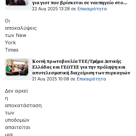
για γιοτ που βρίσκεται σε ναυπηγείο στο
Πέραμα
22 Αυγ 2025 13:28
σε
Επικαιρότητα
Οι
αποκαλύψεις
των New
York
Times
Κοινή πρωτοβουλία ΤΕΕ/Τμήμα Δυτικής
Ελλάδας και ΓΕΩΤΕΕ για την πρόληψη και
αποτελεσματική διαχείριση των πυρκαγιών
21 Αυγ 2025 10:08
σε
Επικαιρότητα
Δεν αρκεί
η
αποκατάσταση
των
υποδομών
απαιτείται
μια