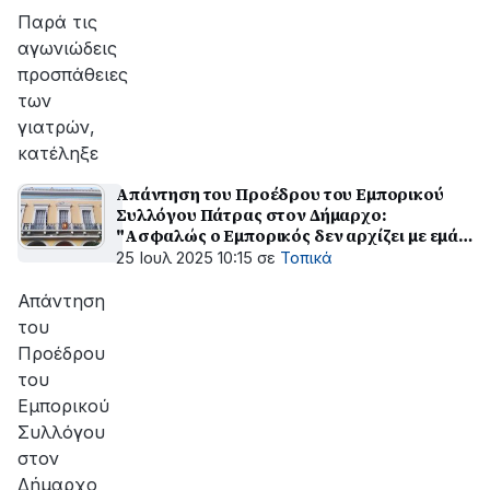
Παρά τις
αγωνιώδεις
προσπάθειες
των
γιατρών,
κατέληξε
Απάντηση του Προέδρου του Εμπορικού
Συλλόγου Πάτρας στον Δήμαρχο:
"Ασφαλώς ο Εμπορικός δεν αρχίζει με εμάς,
ούτε η πόλη τελειώνει με εσάς"
25 Ιουλ 2025 10:15
σε
Τοπικά
Απάντηση
του
Προέδρου
του
Εμπορικού
Συλλόγου
στον
Δήμαρχο