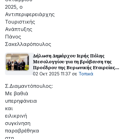
2025, ο
Αντιπεριφερειάρχης
Τουριστικής
Ανάπτυξης
Πάνος
Σακελλαρόπουλος
Δήλωση Δημάρχου Ιερής Πόλης
Μεσολογγίου για τη βράβευση της
Προέδρου της Βυρωνικής Εταιρείας
Ροδάνθης – Ρόζας Φλώρου
02 Οκτ 2025 11:37
σε
Τοπικά
Σ.Διαμαντόπουλος:
Με βαθιά
υπερηφάνεια
και
ειλικρινή
συγκίνηση
παραβρέθηκα
στη