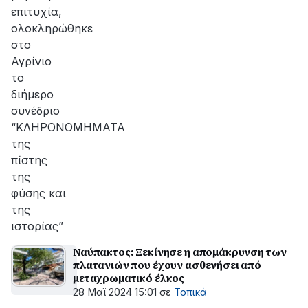
επιτυχία,
oλοκληρώθηκε
στο
Αγρίνιο
το
διήμερο
συνέδριο
“ΚΛΗΡΟΝΟΜΗΜΑΤΑ
της
πίστης
της
φύσης και
της
ιστορίας”
Ναύπακτος: Ξεκίνησε η απομάκρυνση των
πλατανιών που έχουν ασθενήσει από
μεταχρωματικό έλκος
28 Μαϊ 2024 15:01
σε
Τοπικά