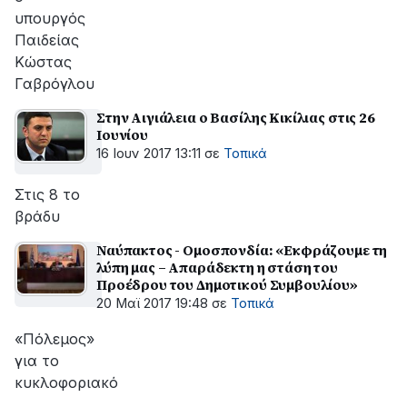
υπουργός
Παιδείας
Κώστας
Γαβρόγλου
Στην Αιγιάλεια ο Βασίλης Κικίλιας στις 26
Ιουνίου
16 Ιουν 2017 13:11
σε
Τοπικά
Στις 8 το
βράδυ
Ναύπακτος - Ομοσπονδία: «Εκφράζουμε τη
λύπη μας – Απαράδεκτη η στάση του
Προέδρου του Δημοτικού Συμβουλίου»
20 Μαϊ 2017 19:48
σε
Τοπικά
«Πόλεμος»
για το
κυκλοφοριακό