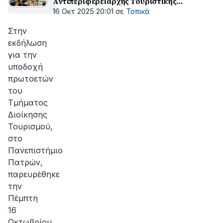
Αντιπεριφερειάρχης Τουριστικής
Ανάπτυξης, Πάνος Σακελλαρόπουλος
16 Οκτ 2025 20:01
σε
Τοπικά
Στην
εκδήλωση
για την
υποδοχή
πρωτοετών
του
Τμήματος
Διοίκησης
Τουρισμού,
στο
Πανεπιστήμιο
Πατρών,
παρευρέθηκε
την
Πέμπτη
16
Οκτωβρίου