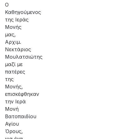
Ο
Καθηγούμενος
της Ιεράς
Μονής
μας,
Αρχιμ.
Νεκτάριος
Μουλατσιώτης
μαζί με
πατέρες
της
Μονής,
επισκέφθηκαν
την Ιερά
Μονή
Βατοπαιδίου
Αγίου
Όρους,
για ένα