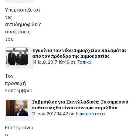
Υπερασπίζεται
τις
αντιδημοφιλείς
αποφάσεις
του
Εγκαίνια του νέου Δημαρχείου Καλαμάτας
από τον πρόεδρο της Δημοκρατίας
14 Ιουλ 2017 18:49
σε
Τοπικά
Τον
προσεχή
Σεπτέμβριο
Γαβρόγλου για Πανελλαδικές: Το σημερινό
καθεστώς θα είναι σύντομα παρελθόν
11 Ιουλ 2017 14:42
σε
Επικαιρότητα
Eπισημαίνει
ο