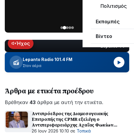
ΣΥΝΕΧΙΖΕΤΑΙ…
Πολιτισμός
Νέα
Εκπομπές
ανάρτηση
του
Βίντεο
Ανδρέα
Κωτσανά
Ήχος
Lepanto TV
LIVE
για
τα
Lepanto Radio 101.4 FM
▶
μεγάλα
Στον αέρα
έργα
του
Δήμου
Άρθρα με ετικέτα προέδρου
Βρέθηκαν
43
άρθρα με αυτή την ετικέτα.
Αντιπρόεδρος της Διαμεσογειακής
Επιτροπής της CPMR εξελέγη ο
Αντιπεριφερειάρχης Αχαΐας Φωκίων
Ζαΐμης
26 Ιουν 2026 10:10
σε
Τοπικά