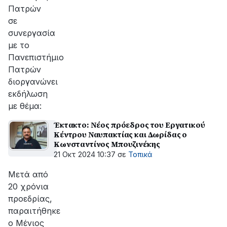
Πατρών
σε
συνεργασία
με το
Πανεπιστήμιο
Πατρών
διοργανώνει
εκδήλωση
με θέμα:
Έκτακτο: Νέος πρόεδρος του Εργατικού
Κέντρου Ναυπακτίας και Δωρίδας ο
Κωνσταντίνος Μπουζινέκης
21 Οκτ 2024 10:37
σε
Τοπικά
Μετά από
20 χρόνια
προεδρίας,
παραιτήθηκε
ο Μένιος