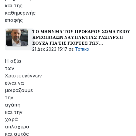
και της
καθημερινής
επαφής
ΤΟ ΜΗΝΥΜΑ ΤΟΥ ΠΡΟΕΔΡΟΥ ΣΩΜΑΤΕΙΟΥ
ΚΡΕΟΠΩΛΩΝ ΝΑΥΠΑΚΤΙΑΣ ΤΑΞΙΑΡΧΗ
ΣΟΥΖΑ ΓΙΑ ΤΙΣ ΓΙΟΡΤΕΣ ΤΩΝ
ΧΡΙΣΤΟΥΓΕΝΝΩΝ
21 Δεκ 2023 15:17
σε
Τοπικά
Η αξία
των
Χριστουγέννων
είναι να
μοιράζουμε
την
αγάπη
και την
χαρά
απλόχερα
και αυτός