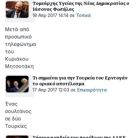
Τομεάρχης Υγείας της Νέας Δημοκρατίας ο
Ιάσονας Φωτήλας
18 Απρ 2017 14:14
σε
Τοπικά
Μετά από
προσωπικό
τηλεφώνημα
του
Κυριάκου
Μητσοτάκη
Τι σημαίνει για την Τουρκία του Ερντογάν
το οριακό αποτέλεσμα
17 Απρ 2017 12:03
σε
Επικαιρότητα
Ένας
σουλτάνος
σε δύο
Τουρκίες
Σήμερα η κηδεία του προέδρου της ΔΑΚΕ