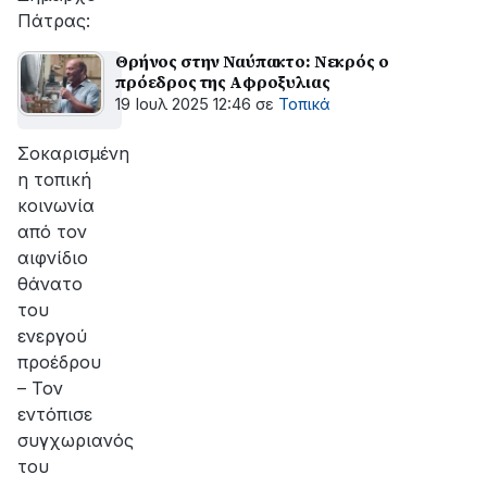
Πάτρας:
Θρήνος στην Ναύπακτο: Νεκρός ο
πρόεδρος της Αφροξυλιας
19 Ιουλ 2025 12:46
σε
Τοπικά
Σοκαρισμένη
η τοπική
κοινωνία
από τον
αιφνίδιο
θάνατο
του
ενεργού
προέδρου
– Τον
εντόπισε
συγχωριανός
του