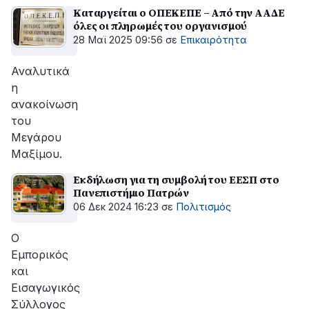
Καταργείται ο ΟΠΕΚΕΠΕ – Από την ΑΑΔΕ
όλες οι πληρωμές του οργανισμού
28 Μαϊ 2025 09:56
σε
Επικαιρότητα
Αναλυτικά
η
ανακοίνωση
του
Μεγάρου
Μαξίμου.
Εκδήλωση για τη συμβολή του ΕΕΣΠ στο
Πανεπιστήμιο Πατρών
06 Δεκ 2024 16:23
σε
Πολιτισμός
Ο
Εμπορικός
και
Εισαγωγικός
Σύλλογος