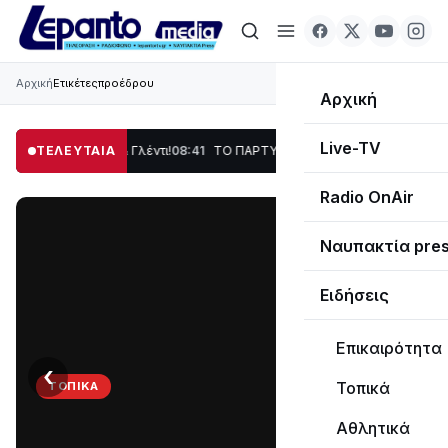
Αρχική
Ετικέτες
προέδρου
Αρχική
Live-TV
ση, Χορός & Γλέντι!
ΤΕΛΕΥΤΑΙΑ
08:41
ΤΟ ΠΑΡΤΥ ΣΥΝΕΧΙΖΕΤΑΙ…
19:47
Στο σκοτάδι με
Radio OnAir
Ναυπακτία pre
Ειδήσεις
Επικαιρότητα
‹
›
Τοπικά
ΤΟΠΙΚΆ
ΤΟ
Αθλητικά
ΠΑΡΤΥ