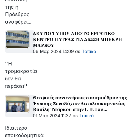
της η
Πρόεδρος
αναφέρει....
ΔΕΛΤΙΟ ΤΥΠΟΥ ΑΠΟ ΤΟ ΕΡΓΑΤΙΚΟ
ΚΕΝΤΡΟ ΠΑΤΡΑΣ ΓΙΑ ΔΙΩΞΗ ΜΠΕΚΡΗ
ΜΑΡΚΟΥ
06 Μαρ 2024 14:09
σε
Τοπικά
''Η
τρομοκρατία
δεν θα
περάσει''
Θεσμικές συναντήσεις του προέδρου της
Ένωσης Ξενοδόχων Αιτωλοακαρνανίας
Βασίλη Τσάρκου στην Ι. Π. του
Μεσολογγίου
01 Μαρ 2024 11:37
σε
Τοπικά
Ιδιαίτερα
εποικοδομητικά