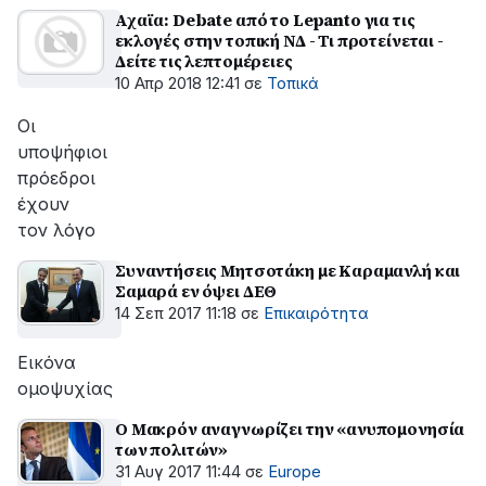
Αχαϊα: Debate από το Lepanto για τις
εκλογές στην τοπική ΝΔ - Τι προτείνεται -
Δείτε τις λεπτομέρειες
10 Απρ 2018 12:41
σε
Τοπικά
Οι
υποψήφιοι
πρόεδροι
έχουν
τον λόγο
Συναντήσεις Μητσοτάκη με Καραμανλή και
Σαμαρά εν όψει ΔΕΘ
14 Σεπ 2017 11:18
σε
Επικαιρότητα
Εικόνα
ομοψυχίας
Ο Μακρόν αναγνωρίζει την «ανυπομονησία
των πολιτών»
31 Αυγ 2017 11:44
σε
Europe