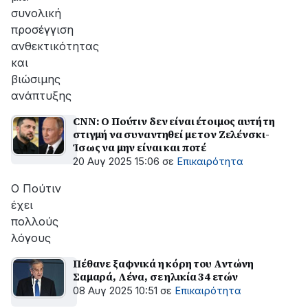
συνολική
προσέγγιση
ανθεκτικότητας
και
βιώσιμης
ανάπτυξης
CNN: Ο Πούτιν δεν είναι έτοιμος αυτή τη
στιγμή να συναντηθεί με τον Ζελένσκι-
Ίσως να μην είναι και ποτέ
20 Αυγ 2025 15:06
σε
Επικαιρότητα
Ο Πούτιν
έχει
πολλούς
λόγους
Πέθανε ξαφνικά η κόρη του Αντώνη
Σαμαρά, Λένα, σε ηλικία 34 ετών
08 Αυγ 2025 10:51
σε
Επικαιρότητα