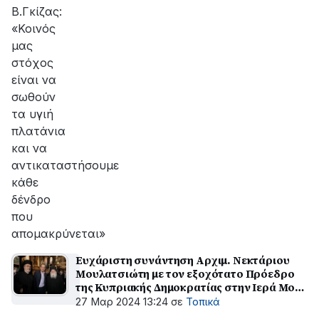
Β.Γκίζας:
«Κοινός
μας
στόχος
είναι να
σωθούν
τα υγιή
πλατάνια
και να
αντικαταστήσουμε
κάθε
δένδρο
που
απομακρύνεται»
Ευχάριστη συνάντηση Αρχιμ. Νεκτάριου
Μουλατσιώτη με τον εξοχότατο Πρόεδρο
της Κυπριακής Δημοκρατίας στην Ιερά Μονή
Βατοπαιδίου
27 Μαρ 2024 13:24
σε
Τοπικά