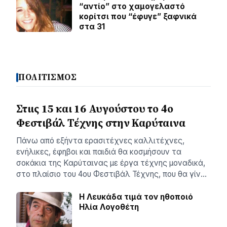
“αντίο” στο χαμογελαστό
κορίτσι που “έφυγε” ξαφνικά
στα 31
ΠΟΛΙΤΙΣΜΟΣ
Στιις 15 και 16 Αυγούστου το 4ο
Φεστιβάλ Τέχνης στην Καρύταινα
Πάνω από εξήντα ερασιτέχνες καλλιτέχνες,
ενήλικες, έφηβοι και παιδιά θα κοσμήσουν τα
σοκάκια της Καρύταινας με έργα τέχνης μοναδικά,
στο πλαίσιο του 4ου Φεστιβάλ Τέχνης, που θα γίν…
Η Λευκάδα τιμά τον ηθοποιό
Ηλία Λογοθέτη