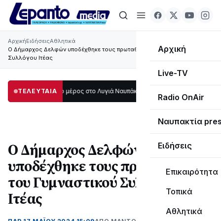
Αρχική
Ειδήσεις
Αθλητικά
Αρχική
Ο Δήμαρχος Δελφών υποδέχθηκε τους πρωταθλητές του Γυμναστικού
Συλλόγου Ιτέας
Live-TV
τάδι μεγάλο μέρος στο Λυγιά Ναυπάκτου
ΤΕΛΕΥΤΑΙΑ
12:08
Σε τροχιά υλοποίησης η Πα
Radio OnAir
Ναυπακτία pre
Ο Δήμαρχος Δελφών
Ειδήσεις
υποδέχθηκε τους πρωταθλητές
Επικαιρότητα
του Γυμναστικού Συλλόγου
Τοπικά
Ιτέας
Αθλητικά