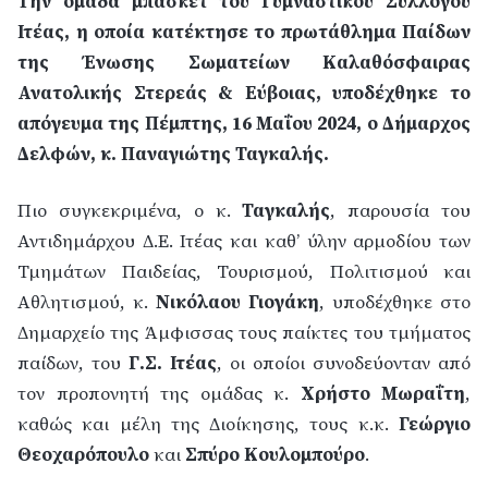
Την ομάδα μπάσκετ του Γυμναστικού Συλλόγου
Ιτέας, η οποία κατέκτησε το πρωτάθλημα Παίδων
της Ένωσης Σωματείων Καλαθόσφαιρας
Ανατολικής Στερεάς & Εύβοιας, υποδέχθηκε το
απόγευμα της Πέμπτης, 16 Μαΐου 2024, ο Δήμαρχος
Δελφών, κ. Παναγιώτης Ταγκαλής.
Πιο συγκεκριμένα, ο κ.
Ταγκαλής
, παρουσία του
Αντιδημάρχου Δ.Ε. Ιτέας και καθ’ ύλην αρμοδίου των
Τμημάτων Παιδείας, Τουρισμού, Πολιτισμού και
Αθλητισμού, κ.
Νικόλαου Γιογάκη
, υποδέχθηκε στο
Δημαρχείο της Άμφισσας τους παίκτες του τμήματος
παίδων, του
Γ.Σ. Ιτέας
, οι οποίοι συνοδεύονταν από
τον προπονητή της ομάδας κ.
Χρήστο Μωραΐτη
,
καθώς και μέλη της Διοίκησης, τους κ.κ.
Γεώργιο
Θεοχαρόπουλο
και
Σπύρο Κουλομπούρο
.