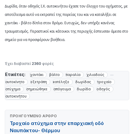
Δωρίδα, όταν οδηγός Ι.Χ. αυτοκινήτου έχασε τον έλεγχο του οχήματος, με
αποτέλεσμα αυτό να εκτραπεί της πορείας του και να καταλήξει σε
χαντάκι - βάλτο δίπλα στον δρόμο. Ευτυχώς, δεν υπήρξε κανένας
τραυματισμός. Περαστικοί και κάτοικοι της περιοχής έσπευσαν άμεσα στο
σημείο για να προσφέρουν βοήθεια.
Έχει διαβαστεί
2360
φορές
Ετικέτες:
χαντάκι
βάλτο
παραλία
χιλιαδούς
αυτοκίνητο
εξετράπη
κατέληξε
δωρίδας
τροχαίο
ατύχημα
σημειώθηκε
απόγευμα
δωρίδα
οδηγός
αυτοκινήτου
ΠΡΟΗΓΟΎΜΕΝΟ ΆΡΘΡΟ
Τροχαίο ατύχημα στην επαρχιακή οδό
Ναυπάκτου- Θέρμου