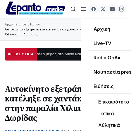
Αρχική
Ειδήσεις
Τοπικά
Αρχική
Αυτοκίνητο εξετράπη και κατέληξε σε χαντάκι - βάλτο στην παραλία
Χιλιαδούς, Δωρίδας
Live-TV
 σκοτάδι μεγάλο μέρος στο Λυγιά Ναυπάκτου
ΤΕΛΕΥΤΑΙΑ
12:08
Σε τροχιά υλοποίησης 
Radio OnAir
Ναυπακτία pre
Αυτοκίνητο εξετράπη και
Ειδήσεις
κατέληξε σε χαντάκι - βάλτο
Επικαιρότητα
στην παραλία Χιλιαδούς,
Τοπικά
Δωρίδας
Αθλητικά