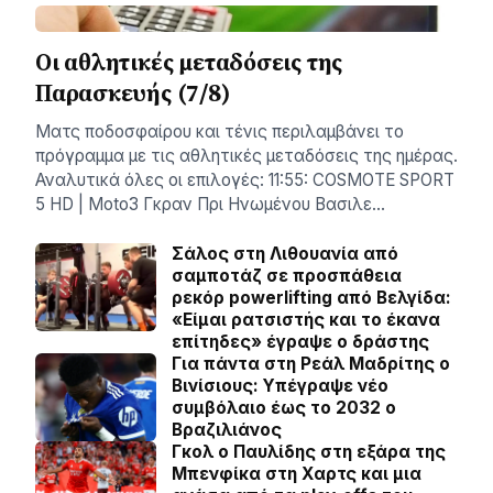
Οι αθλητικές μεταδόσεις της
Παρασκευής (7/8)
Ματς ποδοσφαίρου και τένις περιλαμβάνει το
πρόγραμμα με τις αθλητικές μεταδόσεις της ημέρας.
Αναλυτικά όλες οι επιλογές: 11:55: COSMOTE SPORT
5 HD | Moto3 Γκραν Πρι Ηνωμένου Βασιλε…
Σάλος στη Λιθουανία από
σαμποτάζ σε προσπάθεια
ρεκόρ powerlifting από Βελγίδα:
«Είμαι ρατσιστής και το έκανα
επίτηδες» έγραψε ο δράστης
Για πάντα στη Ρεάλ Μαδρίτης ο
Βινίσιους: Yπέγραψε νέο
συμβόλαιο έως το 2032 ο
Βραζιλιάνος
Γκολ ο Παυλίδης στη εξάρα της
Μπενφίκα στη Χαρτς και μια