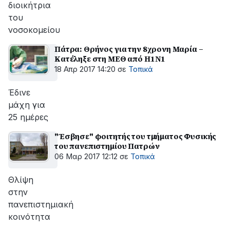
διοικήτρια
του
νοσοκομείου
Πάτρα: Θρήνος για την 8χρονη Μαρία –
Κατέληξε στη ΜΕΘ από Η1Ν1
18 Απρ 2017 14:20
σε
Τοπικά
Έδινε
μάχη για
25 ημέρες
"Έσβησε" φοιτητής του τμήματος Φυσικής
του πανεπιστημίου Πατρών
06 Μαρ 2017 12:12
σε
Τοπικά
Θλίψη
στην
πανεπιστημιακή
κοινότητα