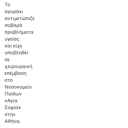
αποκατάσταση
Το
της
αγοράκι
βλάβης
αντιμετώπιζε
σοβαρά
προβλήματα
υγείας
και είχε
υποβληθεί
σε
χειρουργική
επέμβαση
στο
Νοσοκομείο
Παίδων
«Αγία
Σοφία»
στην
Αθήνα.