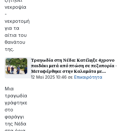
ζητηθεί
νεκροψία
-
νεκροτομή
για τα
αίτια του
θανάτου
της.
Τραγωδία στη Νέδα: Κατέληξε 4χρονο
παιδάκι μετά από πτώση σε πεζοπορία -
Μεταφέρθηκε στην Καλαμάτα με
ελικόπτερο
12 Μαϊ 2025 10:46
σε
Επικαιρότητα
Μια
τραγωδία
γράφτηκε
στο
φαράγγι
της Νέδα
στα όρια