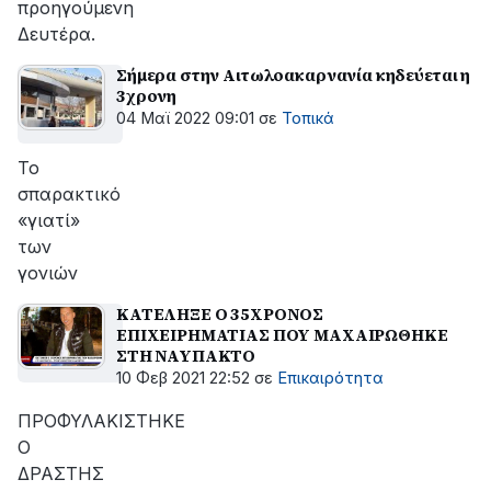
προηγούμενη
Δευτέρα.
Σήμερα στην Αιτωλοακαρνανία κηδεύεται η
3χρονη
04 Μαϊ 2022 09:01
σε
Τοπικά
Το
σπαρακτικό
«γιατί»
των
γονιών
ΚΑΤΕΛΗΞΕ Ο 35ΧΡΟΝΟΣ
ΕΠΙΧΕΙΡΗΜΑΤΙΑΣ ΠΟΥ ΜΑΧΑΙΡΩΘΗΚΕ
ΣΤΗ ΝΑΥΠΑΚΤΟ
10 Φεβ 2021 22:52
σε
Επικαιρότητα
ΠΡΟΦΥΛΑΚΙΣΤΗΚΕ
Ο
ΔΡΑΣΤΗΣ