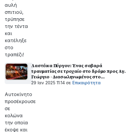
αυλή
σπιτιού,
τρύπησε
την τέντα
και
κατέληξε
στο
τραπέζι!
Λαστέικα Πύργου: Ένας σοβαρά
τραυματίας σε τροχαίο στο δρόμο προς Αγ.
Γεώργιο - Διασωληνωμένος στο
νοσοκομείο!
29 Ιαν 2025 11:14
σε
Επικαιρότητα
Αυτοκίνητο
προσέκρουσε
σε
κολώνα
την οποία
έκοψε και