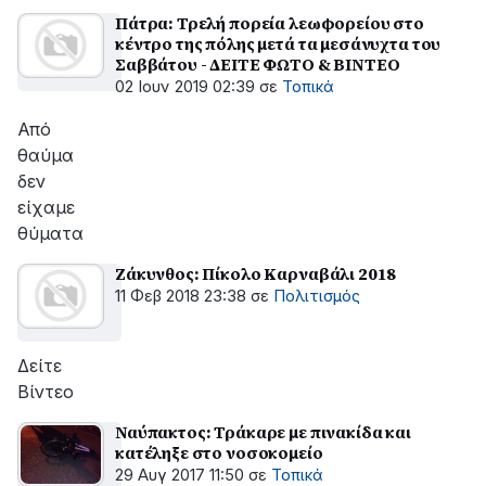
Πάτρα: Τρελή πορεία λεωφορείου στο
κέντρο της πόλης μετά τα μεσάνυχτα του
Σαββάτου - ΔΕΙΤΕ ΦΩΤΟ & ΒΙΝΤΕΟ
02 Ιουν 2019 02:39
σε
Τοπικά
Από
θαύμα
δεν
είχαμε
θύματα
Ζάκυνθος: Πίκολο Καρναβάλι 2018
11 Φεβ 2018 23:38
σε
Πολιτισμός
Δείτε
Βίντεο
Ναύπακτος: Τράκαρε με πινακίδα και
κατέληξε στο νοσοκομείο
29 Αυγ 2017 11:50
σε
Τοπικά