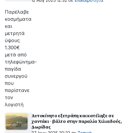
12 Αυγ 2025 12:32
σε
Επικαιρότητα
Παρέλαβε
κοσμήματα
και
μετρητά
ύψους
1.300€
μετά από
τηλεφώνημα-
παγίδα
συνεργού
που
παρίστανε
τον
λογιστή
Αυτοκίνητο εξετράπη και κατέληξε σε
χαντάκι - βάλτο στην παραλία Χιλιαδούς,
Δωρίδας