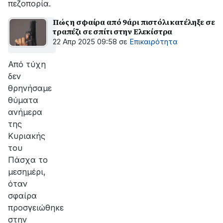
πεζοπορία.
Πώς η σφαίρα από 9άρι πιστόλι κατέληξε σε
τραπέζι σε σπίτι στην Ελεκίστρα
22 Απρ 2025 09:58
σε
Επικαιρότητα
Από τύχη
δεν
θρηνήσαµε
θύµατα
ανήµερα
της
Κυριακής
του
Πάσχα το
µεσηµέρι,
όταν
σφαίρα
προσγειώθηκε
στην