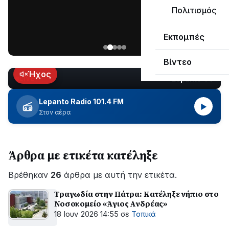
μεγάλο
Πολιτισμός
μέρος
Χωρίς
στο
Εκπομπές
ηλεκτροδότηση
Λυγιά
οι
Ναυπάκτου
Βίντεο
περιοχές
εδώ
Ήχος
Lepanto TV
LIVE
και
περίπου
Lepanto Radio 101.4 FM
▶
δύο
Στον αέρα
ώρες
–
Σε
Άρθρα με ετικέτα κατέληξε
εξέλιξη
οι
Βρέθηκαν
εργασίες
26
άρθρα με αυτή την ετικέτα.
του
Τραγωδία στην Πάτρα: Κατέληξε νήπιο στο
ΔΕΔΔΗΕ
Νοσοκομείο «Άγιος Ανδρέας»
για
18 Ιουν 2026 14:55
σε
Τοπικά
την