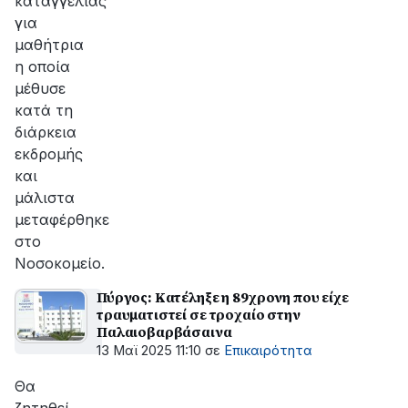
καταγγελίας
για
μαθήτρια
η οποία
μέθυσε
κατά τη
διάρκεια
εκδρομής
και
μάλιστα
μεταφέρθηκε
στο
Νοσοκομείο.
Πύργος: Κατέληξε η 89χρονη που είχε
τραυματιστεί σε τροχαίο στην
Παλαιοβαρβάσαινα
13 Μαϊ 2025 11:10
σε
Επικαιρότητα
Θα