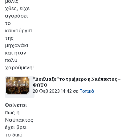
μόλις
χθες, είχε
αγοράσει
το
καινούργιπ
της
μηχανάκι
και ήταν
πολύ
χαρούμενη!
“Βούλιαξε” το τριήμερο η Ναύπακτος –
ΦΩΤΟ
28 Φεβ 2023 14:42
σε
Τοπικά
Φαίνεται
πως η
Ναύπακτος
έχει βρει
το δικό