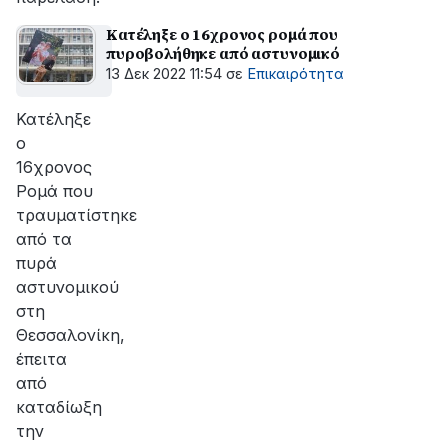
Κατέληξε ο 16χρονος ρομά που
πυροβολήθηκε από αστυνομικό
13 Δεκ 2022 11:54
σε
Επικαιρότητα
Κατέληξε
ο
16χρονος
Ρομά που
τραυματίστηκε
από τα
πυρά
αστυνομικού
στη
Θεσσαλονίκη,
έπειτα
από
καταδίωξη
την