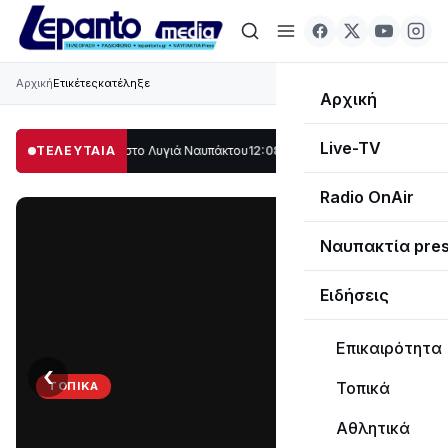
Αρχική
Ετικέτες
κατέληξε
Αρχική
Live-TV
γάλο μέρος στο Λυγιά Ναυπάκτου
ΤΕΛΕΥΤΑΙΑ
12:08
Σε τροχιά υλοποίησης η Παράκαμψη 
Radio OnAir
Ναυπακτία pre
Ειδήσεις
Επικαιρότητα
‹
›
Τοπικά
ΤΟΠΙΚΆ
Στο
Αθλητικά
σκοτάδι