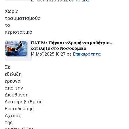
27 Ιουν 2025 20:22
σε
Τοπικά
Χωρίς
τραυματισμούς
το
περιστατικό
ΠΑΤΡΑ: Πήγαν εκδρομή και μαθήτρια…
κατέληξε στο Νοσοκομείο
14 Μαϊ 2025 10:27
σε
Επικαιρότητα
Σε
εξέλιξη
έρευνα
από την
Διεύθυνση
Δευτεροβάθμιας
Εκπαίδευσης
Αχαϊας
της