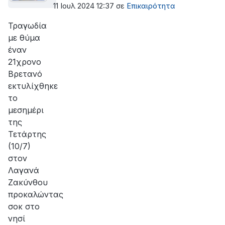
11 Ιουλ 2024 12:37
σε
Επικαιρότητα
Τραγωδία
με θύμα
έναν
21χρονο
Βρετανό
εκτυλίχθηκε
το
μεσημέρι
της
Τετάρτης
(10/7)
στον
Λαγανά
Ζακύνθου
προκαλώντας
σοκ στο
νησί