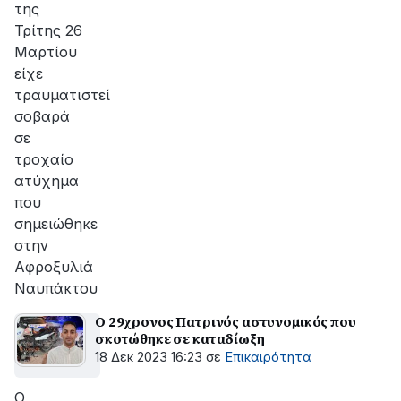
της
Τρίτης 26
Μαρτίου
είχε
τραυματιστεί
σοβαρά
σε
τροχαίο
ατύχημα
που
σημειώθηκε
στην
Αφροξυλιά
Ναυπάκτου
Ο 29χρονος Πατρινός αστυνομικός που
σκοτώθηκε σε καταδίωξη
18 Δεκ 2023 16:23
σε
Επικαιρότητα
Ο