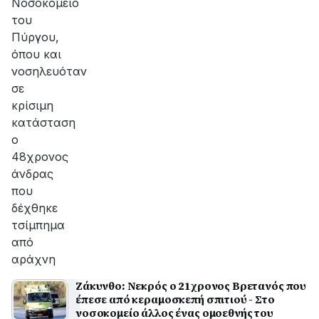
Νοσοκομείο
του
Πύργου,
όπου και
νοσηλευόταν
σε
κρίσιμη
κατάσταση
ο
48χρονος
άνδρας
που
δέχθηκε
τσίμπημα
από
αράχνη
Ζάκυνθο: Νεκρός ο 21χρονος Βρετανός που
έπεσε από κεραμοσκεπή σπιτιού - Στο
νοσοκομείο άλλος ένας ομοεθνής του