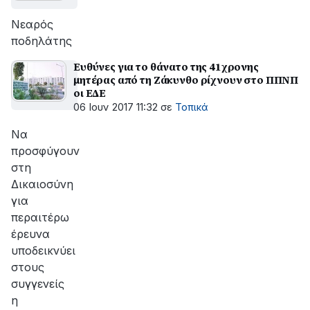
Νεαρός
ποδηλάτης
Ευθύνες για το θάνατο της 41χρονης
μητέρας από τη Ζάκυνθο ρίχνουν στο ΠΠΝΠ
οι ΕΔΕ
06 Ιουν 2017 11:32
σε
Τοπικά
Να
προσφύγουν
στη
Δικαιοσύνη
για
περαιτέρω
έρευνα
υποδεικνύει
στους
συγγενείς
η