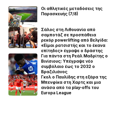
Οι αθλητικές μεταδόσεις της
Παρασκευής (7/8)
Σάλος στη Λιθουανία από
σαμποτάζ σε προσπάθεια
ρεκόρ powerlifting από Βελγίδα:
«Είμαι ρατσιστής και το έκανα
επίτηδες» έγραψε ο δράστης
Για πάντα στη Ρεάλ Μαδρίτης ο
Βινίσιους: Yπέγραψε νέο
συμβόλαιο έως το 2032 ο
Βραζιλιάνος
Γκολ ο Παυλίδης στη εξάρα της
Μπενφίκα στη Χαρτς και μια
ανάσα από τα play-offs του
Europa League