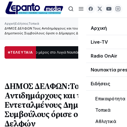
Αρχική
Ειδήσεις
Τοπικά
Αρχική
ΔΗΜΟΣ ΔΕΛΦΩΝ:Τους Αντιδημάρχους και τους Εντεταλμένους
Δημοτικούς Συμβούλους όρισε ο Δήμαρχος Δελφών
Live-TV
οτάδι μεγάλο μέρος στο Λυγιά Ναυπάκτου
ΤΕΛΕΥΤΑΙΑ
12:08
Σε τροχιά υλοποίησης η Πα
Radio OnAir
Ναυπακτία pre
ΔΗΜΟΣ ΔΕΛΦΩΝ:Τους
Ειδήσεις
Αντιδημάρχους και τους
Επικαιρότητα
Εντεταλμένους Δημοτικούς
Τοπικά
Συμβούλους όρισε ο Δήμαρχος
Δελφών
Αθλητικά