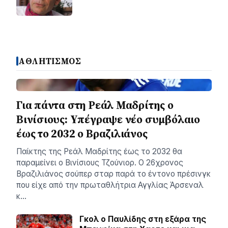
ΑΘΛΗΤΙΣΜΟΣ
Για πάντα στη Ρεάλ Μαδρίτης ο
Βινίσιους: Yπέγραψε νέο συμβόλαιο
έως το 2032 ο Βραζιλιάνος
Παίκτης της Ρεάλ Μαδρίτης έως το 2032 θα
παραμείνει ο Βινίσιους Τζούνιορ. Ο 26χρονος
Βραζιλιάνος σούπερ σταρ παρά το έντονο πρέσινγκ
που είχε από την πρωταθλήτρια Αγγλίας Άρσεναλ
κ…
Γκολ ο Παυλίδης στη εξάρα της