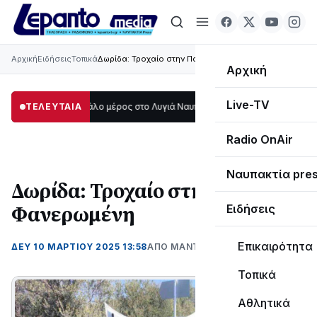
Αρχική
Ειδήσεις
Τοπικά
Δωρίδα: Τροχαίο στην Παναγία Φανερωμένη
Αρχική
Live-TV
σκοτάδι μεγάλο μέρος στο Λυγιά Ναυπάκτου
ΤΕΛΕΥΤΑΙΑ
12:08
Σε τροχιά υλοποίησης η
Radio OnAir
Ναυπακτία pre
Δωρίδα: Τροχαίο στην Παναγία
Φανερωμένη
Ειδήσεις
Επικαιρότητα
ΔΕΥ 10 ΜΑΡΤΊΟΥ 2025 13:58
ΑΠΌ ΜΑΝΤΩ ΚΑΠΕΝΤΖΩΝΗ
Τοπικά
Αθλητικά