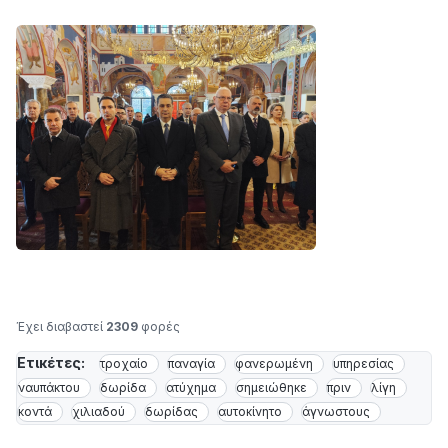
Έχει διαβαστεί
2309
φορές
Ετικέτες:
τροχαίο
παναγία
φανερωμένη
υπηρεσίας
ναυπάκτου
δωρίδα
ατύχημα
σημειώθηκε
πριν
λίγη
κοντά
χιλιαδού
δωρίδας
αυτοκίνητο
άγνωστους