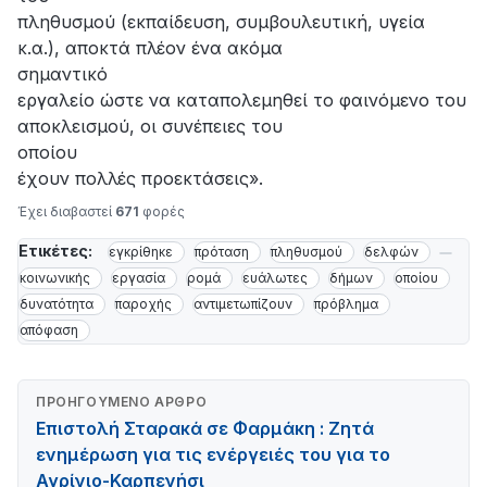
πληθυσμού (εκπαίδευση, συμβουλευτική, υγεία
κ.α.), αποκτά πλέον ένα ακόμα
σημαντικό
εργαλείο ώστε να καταπολεμηθεί το φαινόμενο του
αποκλεισμού, οι συνέπειες του
οποίου
έχουν πολλές προεκτάσεις».
Έχει διαβαστεί
671
φορές
Ετικέτες:
εγκρίθηκε
πρόταση
πληθυσμού
δελφών
κοινωνικής
εργασία
ρομά
ευάλωτες
δήμων
οποίου
δυνατότητα
παροχής
αντιμετωπίζουν
πρόβλημα
απόφαση
ΠΡΟΗΓΟΎΜΕΝΟ ΆΡΘΡΟ
Επιστολή Σταρακά σε Φαρμάκη : Ζητά
ενημέρωση για τις ενέργειές του για το
Αγρίνιο-Καρπενήσι