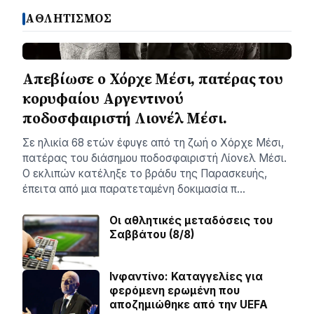
ΑΘΛΗΤΙΣΜΟΣ
Απεβίωσε ο Χόρχε Μέσι, πατέρας του
κορυφαίου Αργεντινού
ποδοσφαιριστή Λιονέλ Μέσι.
Σε ηλικία 68 ετών έφυγε από τη ζωή ο Χόρχε Μέσι,
πατέρας του διάσημου ποδοσφαιριστή Λίονελ Μέσι.
Ο εκλιπών κατέληξε το βράδυ της Παρασκευής,
έπειτα από μια παρατεταμένη δοκιμασία π…
Οι αθλητικές μεταδόσεις του
Σαββάτου (8/8)
Ινφαντίνο: Καταγγελίες για
φερόμενη ερωμένη που
αποζημιώθηκε από την UEFA