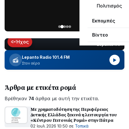
μεγάλο
Πολιτισμός
μέρος
Χωρίς
στο
Εκπομπές
ηλεκτροδότηση
Λυγιά
οι
Ναυπάκτου
Βίντεο
περιοχές
εδώ
Ήχος
Lepanto TV
LIVE
και
περίπου
Lepanto Radio 101.4 FM
▶
δύο
Στον αέρα
ώρες
–
Σε
Άρθρα με ετικέτα ρομά
εξέλιξη
οι
Βρέθηκαν
εργασίες
74
άρθρα με αυτή την ετικέτα.
του
Με χρηματοδότηση της Περιφέρειας
ΔΕΔΔΗΕ
Δυτικής Ελλάδας ξεκινά η λειτουργία του
για
«Κέντρου Γειτονιάς Ρομά» στην Πάτρα
την
02 Ιουλ 2026 10:50
σε
Τοπικά