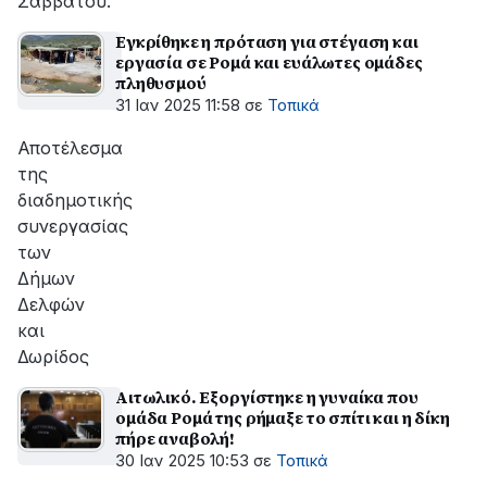
Σαββάτου.
Εγκρίθηκε η πρόταση για στέγαση και
εργασία σε Ρομά και ευάλωτες ομάδες
πληθυσμού
31 Ιαν 2025 11:58
σε
Τοπικά
Αποτέλεσμα
της
διαδημοτικής
συνεργασίας
των
Δήμων
Δελφών
και
Δωρίδος
Αιτωλικό. Εξοργίστηκε η γυναίκα που
ομάδα Ρομά της ρήμαξε το σπίτι και η δίκη
πήρε αναβολή!
30 Ιαν 2025 10:53
σε
Τοπικά