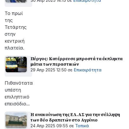
30 Απρ 2025 14:15
σε
Επικαιρότητα
Το πρωί
της
Τετάρτης
στην
κεντρική
πλατεία.
Πύργος: Κατέρρευσε μπροστά τα έκπληκτα
μάτια των περαστικών
29 Απρ 2025 12:50
σε
Επικαιρότητα
Πιθανότατα
υπέστη
επιληπτικό
επεισόδιο...
Η ανακοίνωση της ΕΛ.ΑΣ για την σύλληψη
των δύο δραπετών στο Αγρίνιο
24 Απρ 2025 09:55
σε
Τοπικά