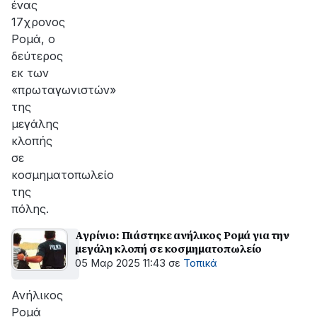
ένας
17χρονος
Ρομά, ο
δεύτερος
εκ των
«πρωταγωνιστών»
της
μεγάλης
κλοπής
σε
κοσμηματοπωλείο
της
πόλης.
Αγρίνιο: Πιάστηκε ανήλικος Ρομά για την
μεγάλη κλοπή σε κοσμηματοπωλείο
05 Μαρ 2025 11:43
σε
Τοπικά
Ανήλικος
Ρομά