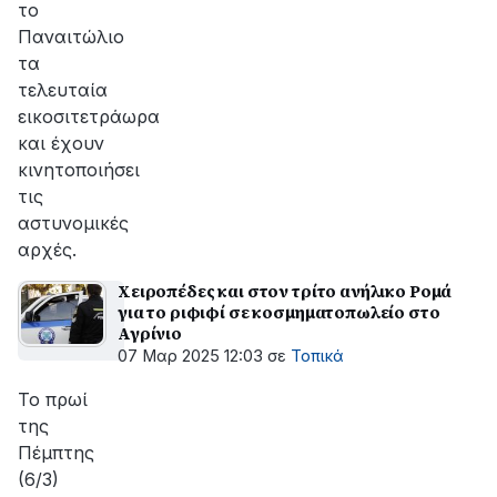
το
Παναιτώλιο
τα
τελευταία
εικοσιτετράωρα
και έχουν
κινητοποιήσει
τις
αστυνομικές
αρχές.
Χειροπέδες και στον τρίτο ανήλικο Ρομά
για το ριφιφί σε κοσμηματοπωλείο στο
Αγρίνιο
07 Μαρ 2025 12:03
σε
Τοπικά
Το πρωί
της
Πέμπτης
(6/3)