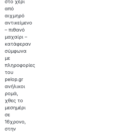
στο χέρι
από
αιχμηρό
αντικείμενο
– πιθανό
μαχαίρι –
κατάφεραν
σύμφωνα
με
πληροφορίες
του
pelop.gr
ανήλικοι
ρομά,
χθες το
μεσημέρι
σε
16χρονο,
στην