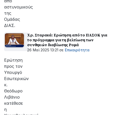
από
αστυνομικούς
της
Ομάδας
ΔΙΑΣ.
Χρ. Σταρακά: Ερώτηση από το ΠΑΣΟΚ για
το πρόγραμμα για τη βελτίωση των
συνθηκών διαβίωσης Ρομά
26 Μαϊ 2025 13:21
σε
Επικαιρότητα
Ερώτηση
προς τον
Υπουργό
Εσωτερικών
κ.
Θεόδωρο
Λιβάνιο
κατέθεσε
η