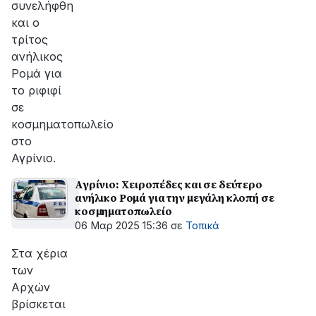
συνελήφθη
και ο
τρίτος
ανήλικος
Ρομά για
το ριφιφί
σε
κοσμηματοπωλείο
στο
Αγρίνιο.
Αγρίνιο: Χειροπέδες και σε δεύτερο
ανήλικο Ρομά για την μεγάλη κλοπή σε
κοσμηματοπωλείο
06 Μαρ 2025 15:36
σε
Τοπικά
Στα χέρια
των
Αρχών
βρίσκεται