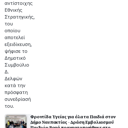
αντίστοιχης
Εθνικής
Στρατηγικής,
του
οποίου
αποτελεί
εξειδίκευση,
ψήφισε το
Δημοτικό
Συμβούλιο
Δ.
Δελφών
κατά την
πρόσφατη
συνεδρίασή
του.
Φροντίδα Υγείας για όλα τα Παιδιά στον
Δήμο Ναυπακτίας - Δράση Εμβολιασμού
Παιδιών Ρομά πραγματοποιήθηκε στο