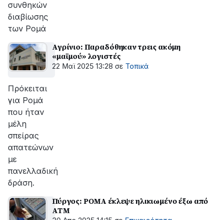
συνθηκών
διαβίωσης
των Ρομά
Αγρίνιο: Παραδόθηκαν τρεις ακόμη
«μαϊμού» λογιστές
22 Μαϊ 2025 13:28
σε
Τοπικά
Πρόκειται
για Ρομά
που ήταν
μέλη
σπείρας
απατεώνων
με
πανελλαδική
δράση.
Πύργος: ΡΟΜΑ έκλεψε ηλικιωμένο έξω από
ΑΤΜ