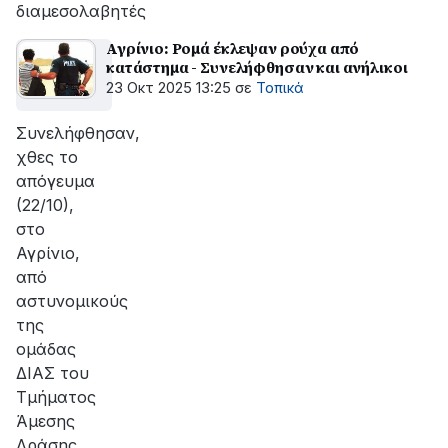
διαμεσολαβητές
Αγρίνιο: Ρομά έκλεψαν ρούχα από
κατάστημα - Συνελήφθησαν και ανήλικοι
23 Οκτ 2025 13:25
σε
Τοπικά
Συνελήφθησαν,
χθες το
απόγευμα
(22/10),
στο
Αγρίνιο,
από
αστυνομικούς
της
ομάδας
ΔΙΑΣ του
Τμήματος
Άμεσης
Δράσης