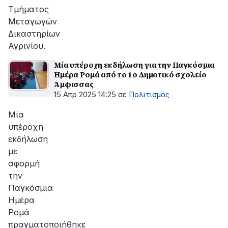
Τμήματος
Μεταγωγών
Δικαστηρίων
Αγρινίου.
Μία υπέροχη εκδήλωση για την Παγκόσμια
Ημέρα Ρομά από το 1ο Δημοτικό σχολείο
Άμφισσας
15 Απρ 2025 14:25
σε
Πολιτισμός
Μία
υπέροχη
εκδήλωση
με
αφορμή
την
Παγκόσμια
Ημέρα
Ρομά
πραγματοποιήθηκε