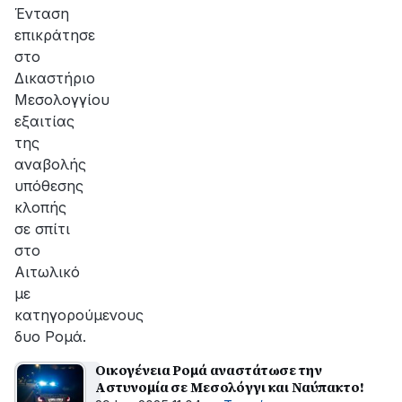
Ένταση
επικράτησε
στο
Δικαστήριο
Μεσολογγίου
εξαιτίας
της
αναβολής
υπόθεσης
κλοπής
σε σπίτι
στο
Αιτωλικό
με
κατηγορούμενους
δυο Ρομά.
Οικογένεια Ρομά αναστάτωσε την
Αστυνομία σε Μεσολόγγι και Ναύπακτο!