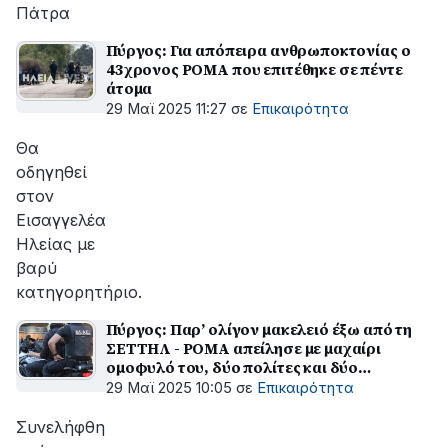
Πάτρα
Πύργος: Για απόπειρα ανθρωποκτονίας ο
43χρονος ΡΟΜΑ που επιτέθηκε σε πέντε
άτομα
29 Μαϊ 2025 11:27
σε
Επικαιρότητα
Θα
οδηγηθεί
στον
Εισαγγελέα
Ηλείας με
βαρύ
κατηγορητήριο.
Πύργος: Παρ’ ολίγον μακελειό έξω από τη
ΣΕΤΤΗΛ - ΡΟΜΑ απείλησε με μαχαίρι
ομοφυλό του, δύο πολίτες και δύο
αστυνομικούς
29 Μαϊ 2025 10:05
σε
Επικαιρότητα
Συνελήφθη