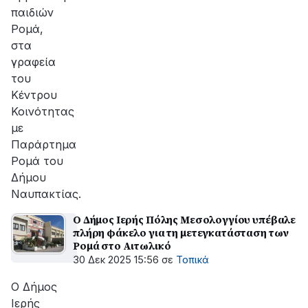
παιδιών
Ρομά,
στα
γραφεία
του
Κέντρου
Κοινότητας
με
Παράρτημα
Ρομά του
Δήμου
Ναυπακτίας.
Ο Δήμος Ιερής Πόλης Μεσολογγίου υπέβαλε
πλήρη φάκελο για τη μετεγκατάσταση των
Ρομά στο Αιτωλικό
30 Δεκ 2025 15:56
σε
Τοπικά
Ο Δήμος
Ιερής