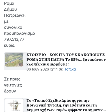
Ρομά
Δήμου
Πατρέων»,
με
συνολικό
προϋπολογισμό
797.513,77
ευρώ.
ΣΤΟΙΧΕΙΟ – ΣΟΚ ΓΙΑ ΤΟΥΣ ΚΑΚΟΠΟΙΟΥΣ
ΡΟΜΑ ΣΤΗΝ ΠΑΤΡΑ Το 85%… ξανακάνουν
κλοπές και διαρρήξεις!
06 Ιουν 2026 12:14
σε
Τοπικά
Σε ποιες
γειτονιές
δρουν
Το «Τοπικό Σχέδιο Δράσης για την
Κοινωνική Ένταξη, την Ισότητα και τη
Συμμετοχή των Ρομά» ψήφισε το Δημοτικό