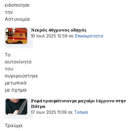
ειδοποίησε
την
Αστυνομία
Νεκρός 40χρονος οδηγός
10 Ιουλ 2025 12:59
σε
Επικαιρότητα
Το
αυτοκίνητό
του
συγκρούστηκε
μετωπικά
με όχημα
Ρομά τραυμάτισαν με μαχαίρι 16χρονο στην
Πάτρα
17 Ιουν 2025 11:09
σε
Τοπικά
Τραύμα