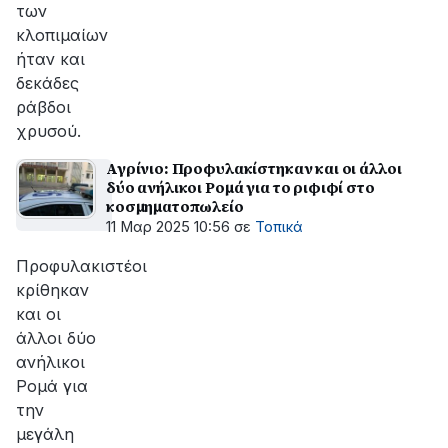
των
κλοπιμαίων
ήταν και
δεκάδες
ράβδοι
χρυσού.
Αγρίνιο: Προφυλακίστηκαν και οι άλλοι
δύο ανήλικοι Ρομά για το ριφιφί στο
κοσμηματοπωλείο
11 Μαρ 2025 10:56
σε
Τοπικά
Προφυλακιστέοι
κρίθηκαν
και οι
άλλοι δύο
ανήλικοι
Ρομά για
την
μεγάλη