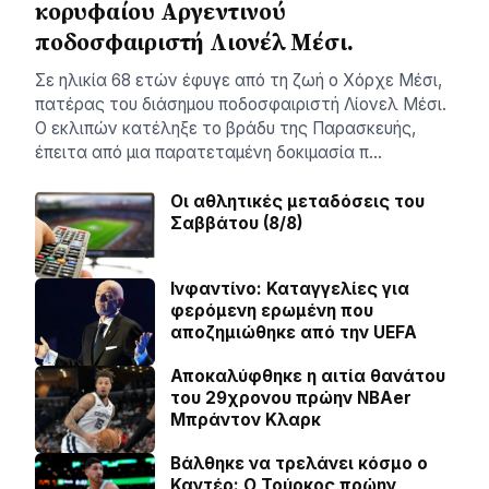
κορυφαίου Αργεντινού
ποδοσφαιριστή Λιονέλ Μέσι.
Σε ηλικία 68 ετών έφυγε από τη ζωή ο Χόρχε Μέσι,
πατέρας του διάσημου ποδοσφαιριστή Λίονελ Μέσι.
Ο εκλιπών κατέληξε το βράδυ της Παρασκευής,
έπειτα από μια παρατεταμένη δοκιμασία π…
Οι αθλητικές μεταδόσεις του
Σαββάτου (8/8)
Ινφαντίνο: Καταγγελίες για
φερόμενη ερωμένη που
αποζημιώθηκε από την UEFA
Αποκαλύφθηκε η αιτία θανάτου
του 29χρονου πρώην NBAer
Μπράντον Κλαρκ
Βάλθηκε να τρελάνει κόσμο ο
Καντέρ: Ο Τούρκος πρώην