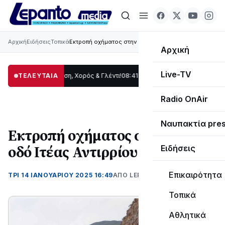
Αρχική
Ειδήσεις
Τοπικά
Εκτροπή οχήματος στην εθνική οδό Ιτέας Αντιρρίου
Αρχική
Live-TV
ίδας: Παράδοση, Χορός & Γλέντι!
ΤΕΛΕΥΤΑΙΑ
08:41
ΤΟ ΠΑΡΤΥ ΣΥΝΕΧΙΖΕΤΑΙ…
19:47
Στο
Radio OnAir
Ναυπακτία pre
Εκτροπή οχήματος στην εθνική
οδό Ιτέας Αντιρρίου
Ειδήσεις
Επικαιρότητα
ΤΡΊ 14 ΙΑΝΟΥΑΡΊΟΥ 2025 16:49
ΑΠΌ LEPANTO RTV
Τοπικά
Αθλητικά