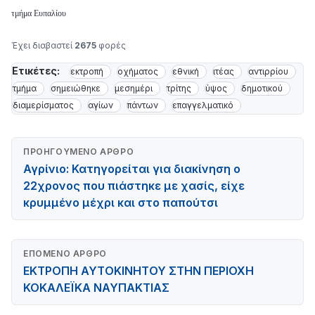
τμήμα Ευπαλίου
Έχει διαβαστεί
2675
φορές
Ετικέτες:
εκτροπή
οχήματος
εθνική
ιτέας
αντιρρίου
τμήμα
σημειώθηκε
μεσημέρι
τρίτης
ύψος
δημοτικού
διαμερίσματος
αγίων
πάντων
επαγγελματικό
ΠΡΟΗΓΟΎΜΕΝΟ ΆΡΘΡΟ
Αγρίνιο: Κατηγορείται για διακίνηση ο
22χρονος που πιάστηκε με χασίς, είχε
κρυμμένο μέχρι και στο παπούτσι
ΕΠΌΜΕΝΟ ΆΡΘΡΟ
ΕΚΤΡΟΠΗ ΑΥΤΟΚΙΝΗΤΟΥ ΣΤΗΝ ΠΕΡΙΟΧΗ
ΚΟΚΑΛΕΪΚΑ ΝΑΥΠΑΚΤΙΑΣ