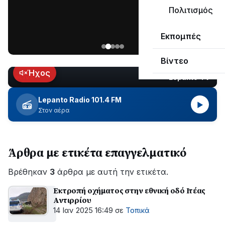
ΣΥΝΕΧΙΖΕΤΑΙ…
Πολιτισμός
Νέα
Εκπομπές
ανάρτηση
του
Βίντεο
Ανδρέα
Κωτσανά
Ήχος
Lepanto TV
LIVE
για
τα
Lepanto Radio 101.4 FM
▶
μεγάλα
Στον αέρα
έργα
του
Δήμου
Άρθρα με ετικέτα επαγγελματικό
Βρέθηκαν
3
άρθρα με αυτή την ετικέτα.
Εκτροπή οχήματος στην εθνική οδό Ιτέας
Αντιρρίου
14 Ιαν 2025 16:49
σε
Τοπικά