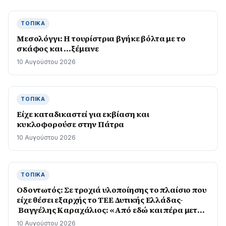
ΤΟΠΙΚΆ
Μεσολόγγι: Η τουρίστρια βγήκε βόλτα με το
σκάφος και …ξέμεινε
10 Αυγούστου 2026
ΤΟΠΙΚΆ
Είχε καταδικαστεί για εκβίαση και
κυκλοφορούσε στην Πάτρα
10 Αυγούστου 2026
ΤΟΠΙΚΆ
Οδοντωτός: Σε τροχιά υλοποίησης το πλαίσιο που
είχε θέσει εξαρχής το ΤΕΕ Δυτικής Ελλάδας-
Βαγγέλης Καραχάλιος: «Από εδώ και πέρα μετρά
το αποτέλεσμα στο πεδίο»
10 Αυγούστου 2026