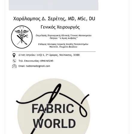
Δωρίδα για Όλους: «Καμία εκχώρηση των νερών
στην ΕΥΔΑΠ»
28/07 • 21:46
Διαβάστε την «Ναυπακτία» που κυκλοφορεί
24/07 • 11:31