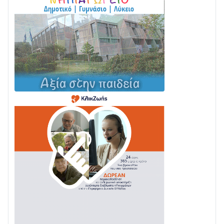
Στο σκοτάδι μεγάλο μέρος στο Λυγιά Ναυπάκτου
04/08 • 19:47
Σε τροχιά υλοποίησης η Παράκαμψη του Κέντρου
της Ναυπάκτου
04/08 • 12:08
Σε φουλ ρυθμούς το τμήμα Βόνιτσα – Άγιος Νικόλαος
| Αυτοψία Καββαδά
03/08 • 11:11
Με Αρχιερατική Λαμπρότητα η Πανήγυρη της
Μεταμορφώσεως του Σωτήρος στο Γολέμι
03/08 • 07:45
Ενισχύεται η Πολιτική Προστασία στο Δήμο Αγρινίου
με δύο νέα υδροφόρα οχήματα
02/08 • 18:26
Διαβάστε την «Ναυπακτία» που κυκλοφορεί
31/07 • 08:16