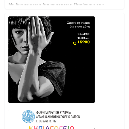
Μεταμορφώσεως του Σωτήρος στο Γολέμι
03/08 • 07:45
Ενισχύεται η Πολιτική Προστασία στο Δήμο Αγρινίου
με δύο νέα υδροφόρα οχήματα
02/08 • 18:26
Διαβάστε την «Ναυπακτία» που κυκλοφορεί
31/07 • 08:16
Δωρίδα για Όλους: «Καμία εκχώρηση των νερών
στην ΕΥΔΑΠ»
28/07 • 21:46
Διαβάστε την «Ναυπακτία» που κυκλοφορεί
24/07 • 11:31
Γιορτή της Τράτας 2026 | Ερατεινή Δωρίδας:
Παράδοση, Χορός & Γλέντι!
08/08 • 12:01
ΤΟ ΠΑΡΤΥ ΣΥΝΕΧΙΖΕΤΑΙ…
05/08 • 08:41