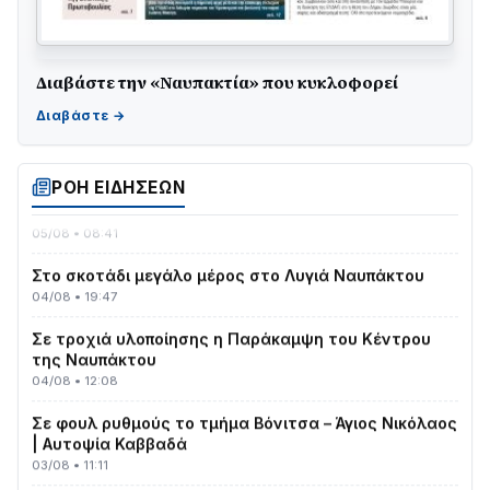
Διαβάστε την «Ναυπακτία» που κυκλοφορεί
Γιορτή της Τράτας 2026 | Ερατεινή Δωρίδας:
Παράδοση, Χορός & Γλέντι!
08/08 • 12:01
ΡΟΗ ΕΙΔΗΣΕΩΝ
ΤΟ ΠΑΡΤΥ ΣΥΝΕΧΙΖΕΤΑΙ…
05/08 • 08:41
Στο σκοτάδι μεγάλο μέρος στο Λυγιά Ναυπάκτου
04/08 • 19:47
Σε τροχιά υλοποίησης η Παράκαμψη του Κέντρου
της Ναυπάκτου
04/08 • 12:08
Σε φουλ ρυθμούς το τμήμα Βόνιτσα – Άγιος Νικόλαος
| Αυτοψία Καββαδά
03/08 • 11:11
Με Αρχιερατική Λαμπρότητα η Πανήγυρη της