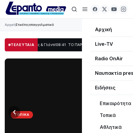
Αρχική
Ετικέτες
επαγγελματικό
Αρχική
Live-TV
ση, Χορός & Γλέντι!
ΤΕΛΕΥΤΑΙΑ
08:41
ΤΟ ΠΑΡΤΥ ΣΥΝΕΧΙΖΕΤΑΙ…
19:47
Στο σκοτάδι με
Radio OnAir
Ναυπακτία pre
Ειδήσεις
Επικαιρότητα
‹
›
Τοπικά
ΤΟΠΙΚΆ
ΤΟ
Αθλητικά
ΠΑΡΤΥ