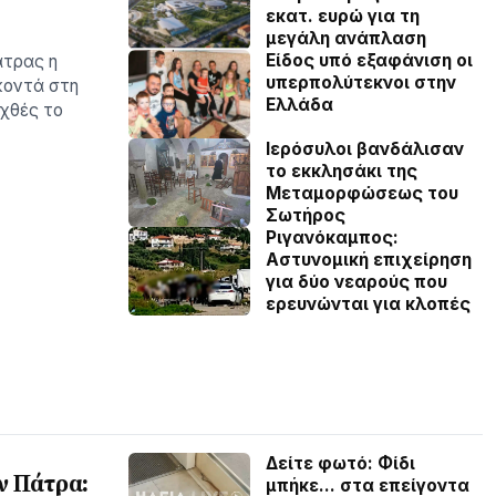
εκατ. ευρώ για τη
μεγάλη ανάπλαση
Είδος υπό εξαφάνιση οι
άτρας η
υπερπολύτεκνοι στην
κοντά στη
Ελλάδα
οχθές το
Ιερόσυλοι βανδάλισαν
το εκκλησάκι της
Μεταμορφώσεως του
Σωτήρος
Ριγανόκαμπος:
Αστυνομική επιχείρηση
για δύο νεαρούς που
ερευνώνται για κλοπές
Δείτε φωτό: Φίδι
ν Πάτρα:
μπήκε… στα επείγοντα