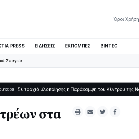
Όροι Χρήση
ΤΊΑ PRESS
ΕΙΔΉΣΕΙΣ
ΕΚΠΟΜΠΈΣ
ΒΊΝΤΕΟ
ιά Σφαγεία
τροχιά υλοποίησης η Παράκαμψη του Κέντρου της Ναυπάκτου
11:
τρέων στα