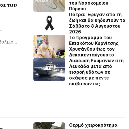
του Νοσοκομείου
κα του
Πύργου
Πάτρα: Έφυγαν από τη
ζωή και θα κηδευτούν το
Σάββατο 8 Αυγούστου
.
2026
Το πρόγραμμα του
φθαλμία…
Επισκόπου Κερνίτσης
Χρυσάνθου έως τον
Δεκαπενταύγουστο
Διάσωση Ρουμάνων στη
Λευκάδα μετά από
εισροή υδάτων σε
σκάφος με πέντε
επιβαίνοντες
Θερμό χειροκρότημα