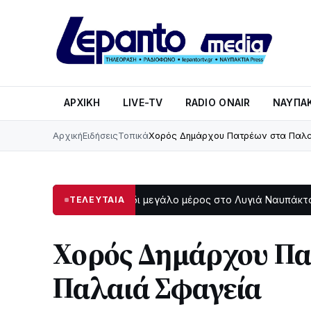
ΑΡΧΙΚΉ
LIVE-TV
RADIO ONAIR
ΝΑΥΠΑΚ
Αρχική
Ειδήσεις
Τοπικά
Χορός Δημάρχου Πατρέων στα Παλα
Στο σκοτάδι μεγάλο μέρος στο Λυγιά Ναυπάκτου
Σε 
ΤΕΛΕΥΤΑΙΑ
9:47
12:08
Χορός Δημάρχου Πα
Παλαιά Σφαγεία