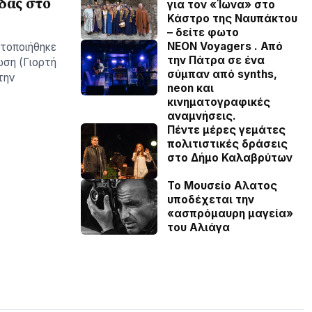
δας στο
για τον «Ίωνα» στο
Κάστρο της Ναυπάκτου
– δείτε φωτο
NEON Voyagers . Από
ατοποιήθηκε
την Πάτρα σε ένα
ωση (Γιορτή
σύμπαν από synths,
την
neon και
κινηματογραφικές
αναμνήσεις.
Πέντε μέρες γεμάτες
πολιτιστικές δράσεις
στο Δήμο Καλαβρύτων
Το Μουσείο Αλατος
υποδέχεται την
«ασπρόμαυρη μαγεία»
του Αλιάγα