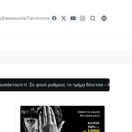
ς
Επικοινωνία
Ταυτότητα
Σε φουλ ρυθμούς το τμήμα Βόνιτσα – Άγιος Νικόλαος | Αυτο
11