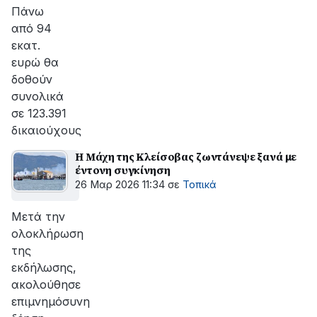
αποκατάσταση
Πάνω
της
από 94
βλάβης
εκατ.
ευρώ θα
δοθούν
συνολικά
σε 123.391
δικαιούχους
Η Μάχη της Κλείσοβας ζωντάνεψε ξανά με
έντονη συγκίνηση
26 Μαρ 2026 11:34
σε
Τοπικά
Μετά την
ολοκλήρωση
της
εκδήλωσης,
ακολούθησε
επιμνημόσυνη