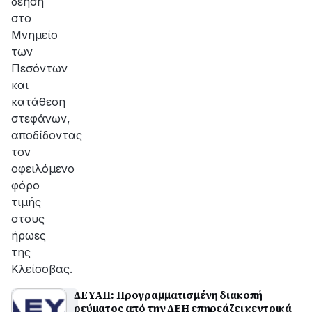
δέηση
στο
Μνημείο
των
Πεσόντων
και
κατάθεση
στεφάνων,
αποδίδοντας
τον
οφειλόμενο
φόρο
τιμής
στους
ήρωες
της
Κλείσοβας.
ΔΕΥΑΠ: Προγραμματισμένη διακοπή
ρεύματος από την ΔΕΗ επηρεάζει κεντρικά