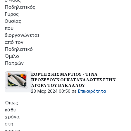
ο 46ος
Ποδηλατικός
Γύρος
Θυσίας
που
διοργανώνεται
από τον
Ποδηλατικό
Όμιλο
Πατρών
ΕΟΡΤΗ 25ΗΣ ΜΑΡΤΙΟΥ - ΤΙ ΝΑ
ΠΡΟΣΕΞΟΥΝ ΟΙ ΚΑΤΑΝΑΛΩΤΕΣ ΣΤΗΝ
ΑΓΟΡΑ ΤΟΥ ΒΑΚΑΛΑΟΥ
23 Μαρ 2024 00:50
σε
Επικαιρότητα
Όπως
κάθε
χρόνο,
στη
γιορτή