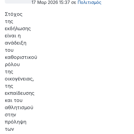
Παπαχαραλάμπειο Αίθουσα
17 Μαρ 2026 15:37
σε
Πολιτισμός
Στόχος
της
εκδήλωσης
είναι η
ανάδειξη
του
καθοριστικού
ρόλου
της
οικογένειας,
της
εκπαίδευσης
και του
αθλητισμού
στην
πρόληψη
των