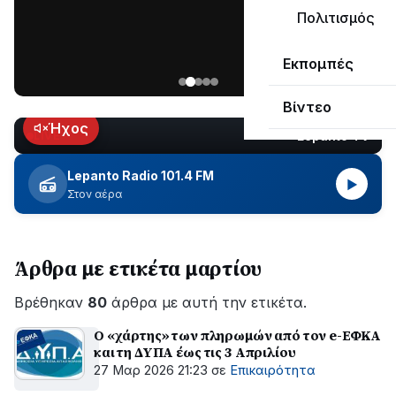
μεγάλο
Πολιτισμός
μέρος
Χωρίς
στο
Εκπομπές
ηλεκτροδότηση
Λυγιά
οι
Ναυπάκτου
Βίντεο
περιοχές
εδώ
Ήχος
Lepanto TV
LIVE
και
περίπου
Lepanto Radio 101.4 FM
▶
δύο
Στον αέρα
ώρες
–
Σε
Άρθρα με ετικέτα μαρτίου
εξέλιξη
οι
Βρέθηκαν
εργασίες
80
άρθρα με αυτή την ετικέτα.
του
Ο «χάρτης» των πληρωμών από τον e-ΕΦΚΑ
ΔΕΔΔΗΕ
και τη ΔΥΠΑ έως τις 3 Απριλίου
για
27 Μαρ 2026 21:23
σε
Επικαιρότητα
την