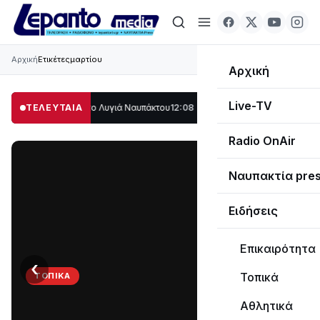
Αρχική
Ετικέτες
μαρτίου
Αρχική
Live-TV
άλο μέρος στο Λυγιά Ναυπάκτου
ΤΕΛΕΥΤΑΙΑ
12:08
Σε τροχιά υλοποίησης η Παράκαμψη τ
Radio OnAir
Ναυπακτία pre
Ειδήσεις
Επικαιρότητα
‹
›
Τοπικά
ΤΟΠΙΚΆ
Στο
Αθλητικά
σκοτάδι