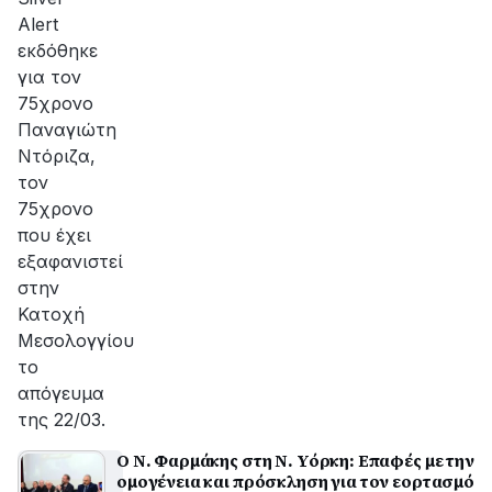
Alert
εκδόθηκε
για τον
75χρονο
Παναγιώτη
Ντόριζα,
τον
75χρονο
που έχει
εξαφανιστεί
στην
Κατοχή
Μεσολογγίου
το
απόγευμα
της 22/03.
Ο Ν. Φαρμάκης στη Ν. Υόρκη: Επαφές με την
ομογένεια και πρόσκληση για τον εορτασμό