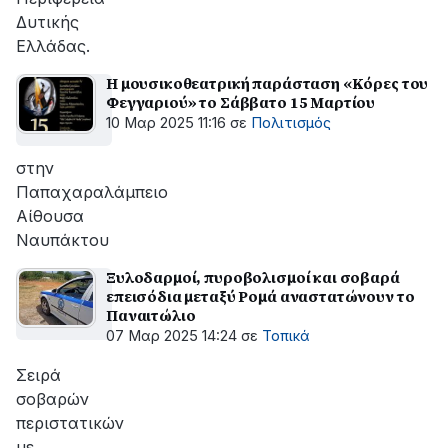
Δυτικής
Ελλάδας.
Η μουσικοθεατρική παράσταση «Κόρες του
Φεγγαριού» το Σάββατο 15 Μαρτίου
10 Μαρ 2025 11:16
σε
Πολιτισμός
στην
Παπαχαραλάμπειο
Αίθουσα
Ναυπάκτου
Ξυλοδαρμοί, πυροβολισμοί και σοβαρά
επεισόδια μεταξύ Ρομά αναστατώνουν το
Παναιτώλιο
07 Μαρ 2025 14:24
σε
Τοπικά
Σειρά
σοβαρών
περιστατικών
με