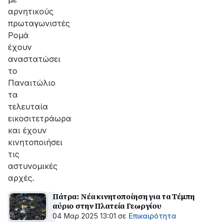
αρνητικούς
πρωταγωνιστές
Ρομά
έχουν
αναστατώσει
το
Παναιτώλιο
τα
τελευταία
εικοσιτετράωρα
και έχουν
κινητοποιήσει
τις
αστυνομικές
αρχές.
Πάτρα: Νέα κινητοποίηση για τα Τέμπη
αύριο στην Πλατεία Γεωργίου
04 Μαρ 2025 13:01
σε
Επικαιρότητα