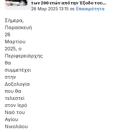
των 200 ετών από την Έξοδο του
Μεσολογγίου, το 2026
28 Μαρ 2025 13:15
σε
Επικαιρότητα
Σήμερα,
Παρασκευή
28
Μαρτίου
2025, ο
Περιφερειάρχης
θα
συμμετέχει
στην
Δοξολογία
που θα
τελεστεί
στον Ιερό
Ναό του
Αγίου
Νικολάου