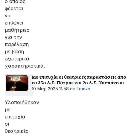
ο οποίος
φέρεται
να
επιλέγει
μαθήτριες
για την
παρέλαση
με βάση
εξωτερικά
χαρακτηριστικά.
Με επιτυχία οι θεατρικές παραστάσεις από
τα 35ο Δ.Σ. Πάτρας και 2ο Δ.Σ. Ναυπάκτου
10 Μαρ 2025 11:58
σε
Τοπικά
Υλοποιήθηκαν
με
επιτυχία,
οι
θεατρικές