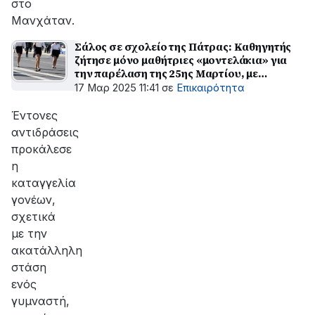
στο
Μανχάταν.
Σάλος σε σχολείο της Πάτρας: Καθηγητής
ζήτησε μόνο μαθήτριες «μοντελάκια» για
την παρέλαση της 25ης Μαρτίου, με
σεξιστικά σχόλια!
17 Μαρ 2025 11:41
σε
Επικαιρότητα
Έντονες
αντιδράσεις
προκάλεσε
η
καταγγελία
γονέων,
σχετικά
με την
ακατάλληλη
στάση
ενός
γυμναστή,