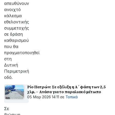
απευθύνουν
ανοιχτό
κάλεσμα
εθελοντικής
συμμετοχής
σε δράση
καθαρισμού
που θα
πραγματοποιηθεί
στη
Δυτική
Περιμετρική
οδό.
Ρίο Πατρών: Σε εξέλιξη η Α΄ φάση των 2,5
χλμ. – Ανάσα για το παραλιακό μέτωπο
05 Μαρ 2026 14:11
σε
Τοπικά
Σε
βιώσιμη