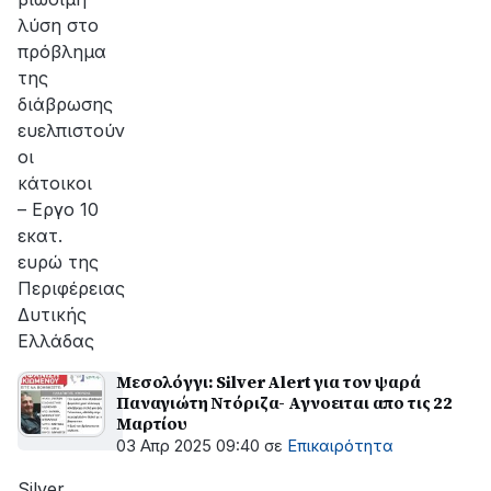
λύση στο
πρόβλημα
της
διάβρωσης
ευελπιστούν
οι
κάτοικοι
– Εργο 10
εκατ.
ευρώ της
Περιφέρειας
Δυτικής
Ελλάδας
Μεσολόγγι: Silver Alert για τον ψαρά
Παναγιώτη Ντόριζα- Αγνοειται απο τις 22
Μαρτίου
03 Απρ 2025 09:40
σε
Επικαιρότητα
Silver