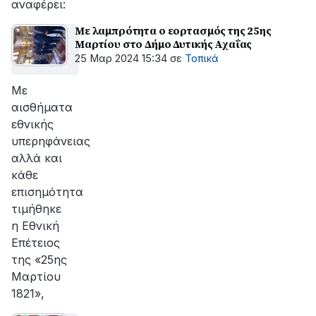
αναφέρει:
Με λαμπρότητα ο εορτασμός της 25ης
Μαρτίου στο Δήμο Δυτικής Αχαΐας
25 Μαρ 2024 15:34
σε
Τοπικά
Με
αισθήματα
εθνικής
υπερηφάνειας
αλλά και
κάθε
επισημότητα
τιμήθηκε
η Εθνική
Επέτειος
της «25ης
Μαρτίου
1821»,