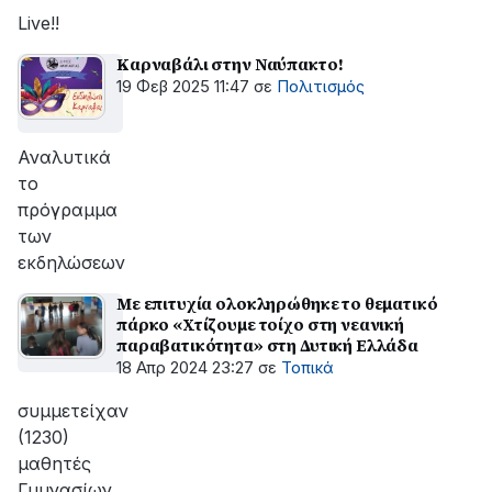
Live!!
Καρναβάλι στην Ναύπακτο!
19 Φεβ 2025 11:47
σε
Πολιτισμός
Αναλυτικά
το
πρόγραμμα
των
εκδηλώσεων
Με επιτυχία ολοκληρώθηκε το θεματικό
πάρκο «Χτίζουμε τοίχο στη νεανική
παραβατικότητα» στη Δυτική Ελλάδα
18 Απρ 2024 23:27
σε
Τοπικά
συμμετείχαν
(1230)
μαθητές
Γυμνασίων