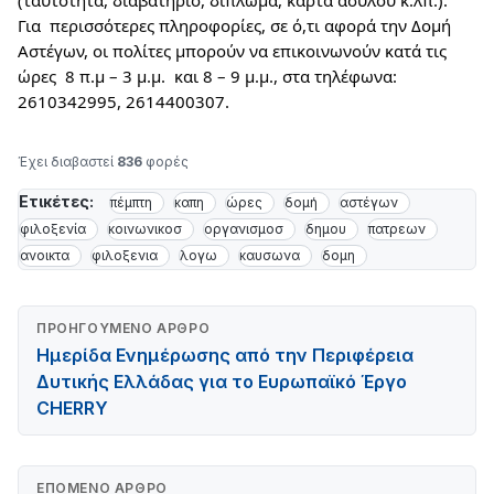
(ταυτότητα, διαβατήριο, δίπλωμα, κάρτα ασύλου κ.λπ.). 
Για  περισσότερες πληροφορίες, σε ό,τι αφορά την Δομή 
Αστέγων, οι πολίτες μπορούν να επικοινωνούν κατά τις 
ώρες  8 π.μ – 3 μ.μ.  και 8 – 9 μ.μ., στα τηλέφωνα: 
2610342995, 2614400307.
Έχει διαβαστεί
836
φορές
Ετικέτες:
πέμπτη
καπη
ώρες
δομή
αστέγων
φιλοξενία
κοινωνικοσ
οργανισμοσ
δημου
πατρεων
ανοικτα
φιλοξενια
λογω
καυσωνα
δομη
ΠΡΟΗΓΟΎΜΕΝΟ ΆΡΘΡΟ
Ημερίδα Ενημέρωσης από την Περιφέρεια
Δυτικής Ελλάδας για το Ευρωπαϊκό Έργο
CHERRY
ΕΠΌΜΕΝΟ ΆΡΘΡΟ