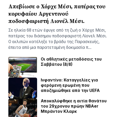
Απεβίωσε ο Χόρχε Μέσι, πατέρας του
κορυφαίου Αργεντινού
ποδοσφαιριστή Λιονέλ Μέσι.
Σε ηλικία 68 ετών έφυγε από τη ζωή ο Χόρχε Μέσι,
πατέρας του διάσημου ποδοσφαιριστή Λίονελ Μέσι.
Ο εκλιπών κατέληξε το βράδυ της Παρασκευής,
έπειτα από μια παρατεταμένη δοκιμασία π…
Οι αθλητικές μεταδόσεις του
Σαββάτου (8/8)
Ινφαντίνο: Καταγγελίες για
φερόμενη ερωμένη που
αποζημιώθηκε από την UEFA
Αποκαλύφθηκε η αιτία θανάτου
του 29χρονου πρώην NBAer
Μπράντον Κλαρκ