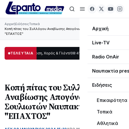
Αρχική
Ειδήσεις
Τοπικά
Αρχική
Κοπή πίτας του Συλλόγου Αναβίωσης Απογόνων Σουλιωτών Ναυπακτίας
"ΕΠΑΧΤΟΣ"
Live-TV
ρίδας: Παράδοση, Χορός & Γλέντι!
ΤΕΛΕΥΤΑΙΑ
08:41
ΤΟ ΠΑΡΤΥ ΣΥΝΕΧΙΖΕΤΑΙ…
19:47
Στ
Radio OnAir
Ναυπακτία pre
Κοπή πίτας του Συλλόγου
Ειδήσεις
Αναβίωσης Απογόνων
Επικαιρότητα
Σουλιωτών Ναυπακτίας
Τοπικά
"ΕΠΑΧΤΟΣ"
Αθλητικά