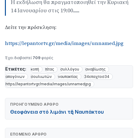
Η εκδήλωση θα πραγματοποιηθεί την Κυριακή
14 Ιανουαρίου στις 19:00.....
Δείτε την πρόσκληση:
https://lepantortv.gr/media/images/unnamed.jpg
Έχει διαβαστεί
709
φορές
Ετικέτες:
κοπή
πίτας
συλλόγου
αναβίωσης
απογόνων
σουλιωτών
ναυπακτίας
34επαχτοσ34
https//lepantortvgr/media/images/unnamedjpg
ΠΡΟΗΓΟΎΜΕΝΟ ΆΡΘΡΟ
Θεοφάνεια στό λιμάνι τῆς Ναυπάκτου
ΕΠΌΜΕΝΟ ΆΡΘΡΟ