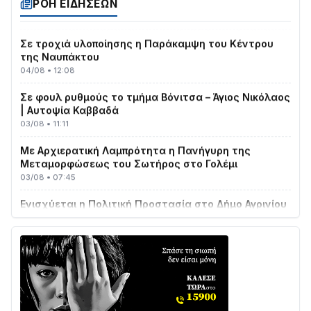
04/08 • 19:47
ΡΟΗ ΕΙΔΗΣΕΩΝ
Σε τροχιά υλοποίησης η Παράκαμψη του Κέντρου
της Ναυπάκτου
04/08 • 12:08
Σε φουλ ρυθμούς το τμήμα Βόνιτσα – Άγιος Νικόλαος
| Αυτοψία Καββαδά
03/08 • 11:11
Με Αρχιερατική Λαμπρότητα η Πανήγυρη της
Μεταμορφώσεως του Σωτήρος στο Γολέμι
03/08 • 07:45
Ενισχύεται η Πολιτική Προστασία στο Δήμο Αγρινίου
με δύο νέα υδροφόρα οχήματα
02/08 • 18:26
Διαβάστε την «Ναυπακτία» που κυκλοφορεί
31/07 • 08:16
Δωρίδα για Όλους: «Καμία εκχώρηση των νερών
στην ΕΥΔΑΠ»
28/07 • 21:46