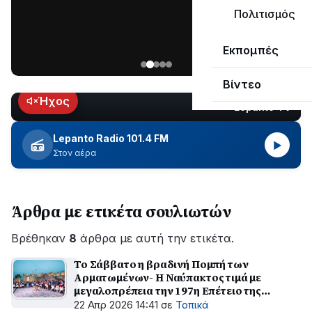
μεγάλο
Πολιτισμός
μέρος
Χωρίς
στο
Εκπομπές
ηλεκτροδότηση
Λυγιά
οι
Ναυπάκτου
Βίντεο
περιοχές
εδώ
Ήχος
Lepanto TV
LIVE
και
περίπου
Lepanto Radio 101.4 FM
▶
δύο
Στον αέρα
ώρες
–
Σε
Άρθρα με ετικέτα σουλιωτών
εξέλιξη
οι
Βρέθηκαν
εργασίες
8
άρθρα με αυτή την ετικέτα.
του
Το Σάββατο η βραδινή Πομπή των
ΔΕΔΔΗΕ
Αρματωμένων- Η Ναύπακτος τιμά με
για
μεγαλοπρέπεια την 197η Επέτειο της
την
Απελευθέρωσής της
22 Απρ 2026 14:41
σε
Τοπικά