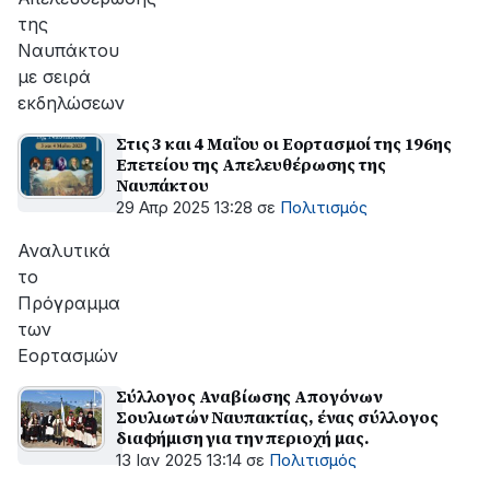
της
Ναυπάκτου
με σειρά
εκδηλώσεων
Στις 3 και 4 Μαΐου οι Εορτασμοί της 196ης
Επετείου της Απελευθέρωσης της
Ναυπάκτου
29 Απρ 2025 13:28
σε
Πολιτισμός
Αναλυτικά
το
Πρόγραμμα
των
Εορτασμών
Σύλλογος Αναβίωσης Απογόνων
Σουλιωτών Ναυπακτίας, ένας σύλλογος
διαφήμιση για την περιοχή μας.
13 Ιαν 2025 13:14
σε
Πολιτισμός