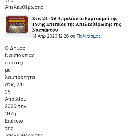
Απελευθέρωσης
Στις 24 - 26 Απριλίου οι Εορτασμοί της
197ης Επετείου της Απελευθέρωσης της
Ναυπάκτου
14 Απρ 2026 12:26
σε
Πολιτισμός
Ο Δήμος
Ναυπακτίας
εορτάζει
με
λαμπρότητα
στις 24-
26
Απριλίου
2026 την
197η
Επέτειο
της
Απελευθέρωσης