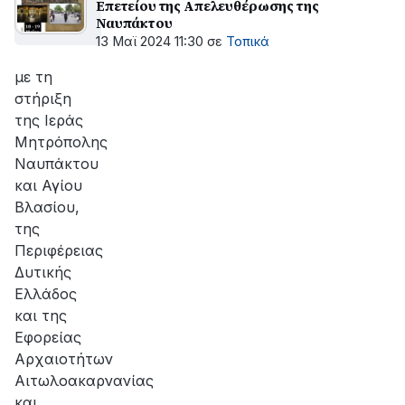
Επετείου της Απελευθέρωσης της
Ναυπάκτου
13 Μαϊ 2024 11:30
σε
Τοπικά
με τη
στήριξη
της Ιεράς
Μητρόπολης
Ναυπάκτου
και Αγίου
Βλασίου,
της
Περιφέρειας
Δυτικής
Ελλάδος
και της
Εφορείας
Αρχαιοτήτων
Αιτωλοακαρνανίας
και