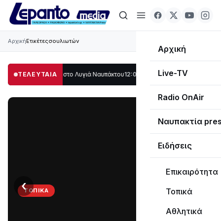
Αρχική
Ετικέτες
σουλιωτών
Αρχική
Live-TV
λο μέρος στο Λυγιά Ναυπάκτου
ΤΕΛΕΥΤΑΙΑ
12:08
Σε τροχιά υλοποίησης η Παράκαμψη το
Radio OnAir
Ναυπακτία pre
Ειδήσεις
Επικαιρότητα
‹
›
Τοπικά
ΤΟΠΙΚΆ
Στο
Αθλητικά
σκοτάδι