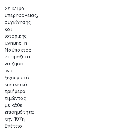
αποκατάσταση
της
Σε κλίμα
βλάβης
υπερηφάνειας,
συγκίνησης
και
ιστορικής
μνήμης, η
Ναύπακτος
ετοιμάζεται
να ζήσει
ένα
ξεχωριστό
επετειακό
τριήμερο,
τιμώντας
με κάθε
επισημότητα
την 197η
Επέτειο