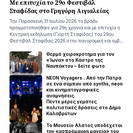
Με επιτυχία το 29ο Φεστιβάλ
Σταφίδας στο Γρηγόρη Aιγιαλείας
Την Παρασκευή 31 Ιουλίου 2026 το βράδυ
πραγματοποιήθηκε για 29η χρονιά και με επιτυχία η
Κεντρική εκδήλωση (Γιορτή Σταφίδας) του 29ου
Φεστιβάλ Σταφίδας 2026 στην πανοραμική και εμβ…
Θερμό χειροκρότημα για τον
«Ίωνα» στο Κάστρο της
Ναυπάκτου – δείτε φωτο
NEON Voyagers . Από την Πάτρα
σε ένα σύμπαν από synths, neon
και κινηματογραφικές
αναμνήσεις.
Πέντε μέρες γεμάτες
πολιτιστικές δράσεις στο Δήμο
Καλαβρύτων
Το Μουσείο Αλατος υποδέχεται
την «ασπρόμαυρη μαγεία» του