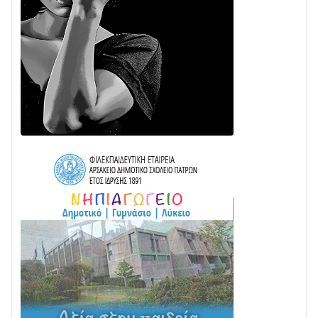
Διαβάστε την «Ναυπακτία» που κυκλοφορεί
24/07 • 11:31
ΕΚΤΑΚΤΟ – ΝΑΥΠΑΚΤΙΑ: ΣΥΝΑΓΕΡΜΟΣ ΣΤΗΝ
ΠΥΡΟΣΒΕΣΤΙΚΗ ΓΙΑ ΦΩΤΙΑ ΣΤΟΝ ΑΓΙΟ ΗΛΙΑ ΠΡΙΝ ΤΗ
ΓΡΑΝΙΤΣΑ
24/07 • 11:03
ΤΟ ΠΑΡΤΥ ΣΥΝΕΧΙΖΕΤΑΙ…
05/08 • 08:41
Στο σκοτάδι μεγάλο μέρος στο Λυγιά Ναυπάκτου
04/08 • 19:47
Σε τροχιά υλοποίησης η Παράκαμψη του Κέντρου
της Ναυπάκτου
04/08 • 12:08
Σε φουλ ρυθμούς το τμήμα Βόνιτσα – Άγιος Νικόλαος
| Αυτοψία Καββαδά
03/08 • 11:11