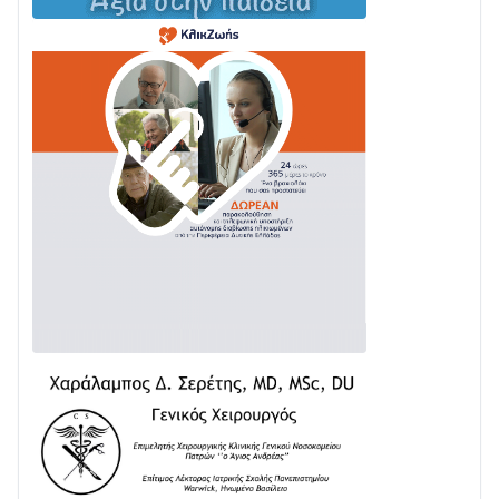
Με Αρχιερατική Λαμπρότητα η Πανήγυρη της
Μεταμορφώσεως του Σωτήρος στο Γολέμι
03/08 • 07:45
Ενισχύεται η Πολιτική Προστασία στο Δήμο Αγρινίου
με δύο νέα υδροφόρα οχήματα
02/08 • 18:26
Διαβάστε την «Ναυπακτία» που κυκλοφορεί
31/07 • 08:16
Δωρίδα για Όλους: «Καμία εκχώρηση των νερών
στην ΕΥΔΑΠ»
28/07 • 21:46
Διαβάστε την «Ναυπακτία» που κυκλοφορεί
24/07 • 11:31
ΕΚΤΑΚΤΟ – ΝΑΥΠΑΚΤΙΑ: ΣΥΝΑΓΕΡΜΟΣ ΣΤΗΝ
ΠΥΡΟΣΒΕΣΤΙΚΗ ΓΙΑ ΦΩΤΙΑ ΣΤΟΝ ΑΓΙΟ ΗΛΙΑ ΠΡΙΝ ΤΗ
ΓΡΑΝΙΤΣΑ
24/07 • 11:03