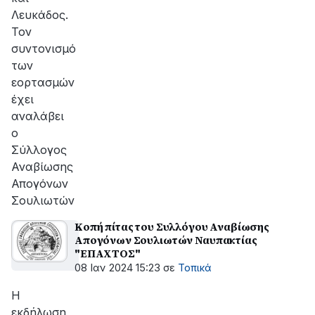
Λευκάδος.
Τον
συντονισμό
των
εορτασμών
έχει
αναλάβει
ο
Σύλλογος
Αναβίωσης
Απογόνων
Σουλιωτών
Κοπή πίτας του Συλλόγου Αναβίωσης
Απογόνων Σουλιωτών Ναυπακτίας
"ΕΠΑΧΤΟΣ"
08 Ιαν 2024 15:23
σε
Τοπικά
Η
εκδήλωση