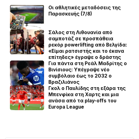
Οι αθλητικές μεταδόσεις της
Παρασκευής (7/8)
Σάλος στη Λιθουανία από
σαμποτάζ σε προσπάθεια
ρεκόρ powerlifting από Βελγίδα:
«Είμαι ρατσιστής και το έκανα
επίτηδες» έγραψε ο δράστης
Για πάντα στη Ρεάλ Μαδρίτης ο
Βινίσιους: Yπέγραψε νέο
συμβόλαιο έως το 2032 ο
Βραζιλιάνος
Γκολ ο Παυλίδης στη εξάρα της
Μπενφίκα στη Χαρτς και μια
ανάσα από τα play-offs του
Europa League