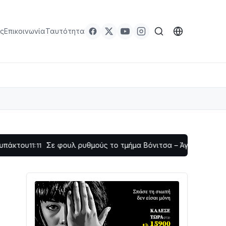
ς
Επικοινωνία
Ταυτότητα
Σε φουλ ρυθμούς το τμήμα Βόνιτσα – Άγιος Νικόλαος | Αυτοψ