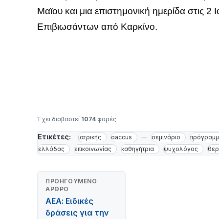
Μαϊου και μια επιστημονική ημερίδα στις 2
Επιβιωσάντων από Καρκίνο.
Έχει διαβαστεί
1074
φορές
Ετικέτες:
ιατρικής
oaccus
σεμινάριο
πρόγραμ
ελλάδας
επικοινωνίας
καθηγήτρια
ψυχολόγος
θερ
ΠΡΟΗΓΟΎΜΕΝΟ
ΆΡΘΡΟ
ΑΕΑ: Ειδικές
δράσεις για την