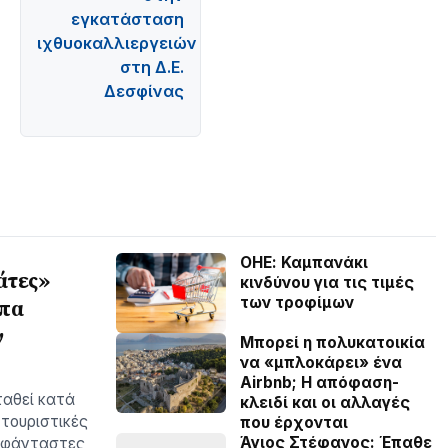
εγκατάσταση
ιχθυοκαλλιεργειών
στη Δ.Ε.
Δεσφίνας
ΟΗΕ: Καμπανάκι
άτες»
κινδύνου για τις τιμές
των τροφίμων
λπα
ν
Μπορεί η πολυκατοικία
να «μπλοκάρει» ένα
Airbnb; Η απόφαση-
ταθεί κατά
κλειδί και οι αλλαγές
 τουριστικές
που έρχονται
Άγιος Στέφανος: Έπαθε
ευφάνταστες