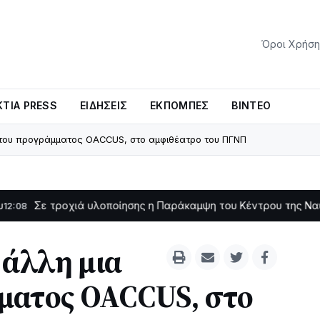
Όροι Χρήση
ΤΊΑ PRESS
ΕΙΔΉΣΕΙΣ
ΕΚΠΟΜΠΈΣ
ΒΊΝΤΕΟ
 του προγράμματος OACCUS, στο αμφιθέατρο του ΠΓΝΠ
οχιά υλοποίησης η Παράκαμψη του Κέντρου της Ναυπάκτου
11:11
 άλλη μια
ματος OACCUS, στο