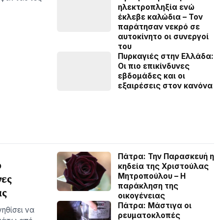
ηλεκτροπληξία ενώ
έκλεβε καλώδια – Τον
παράτησαν νεκρό σε
αυτοκίνητο οι συνεργοί
του
Πυρκαγιές στην Ελλάδα:
Οι πιο επικίνδυνες
εβδομάδες και οι
εξαιρέσεις στον κανόνα
Πάτρα: Την Παρασκευή η
ό
κηδεία της Χριστούλας
Μητροπούλου – Η
νες
παράκληση της
ας
οικογένειας
Πάτρα: Μάστιγα οι
νηθίσει να
ρευµατοκλοπές