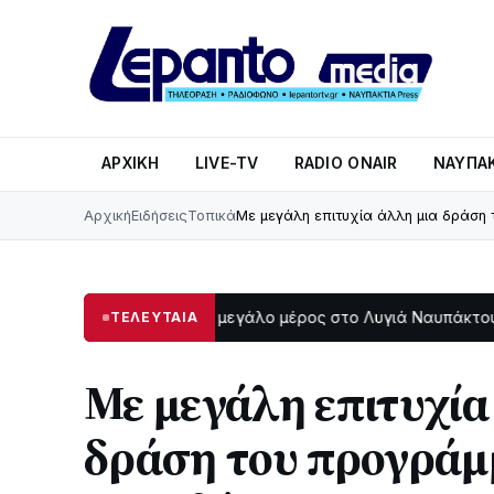
ΑΡΧΙΚΉ
LIVE-TV
RADIO ONAIR
ΝΑΥΠΑΚ
Αρχική
Ειδήσεις
Τοπικά
Με μεγάλη επιτυχία άλλη μια δράση
Στο σκοτάδι μεγάλο μέρος στο Λυγιά Ναυπάκτου
Σε τρ
ΤΕΛΕΥΤΑΙΑ
47
12:08
Με μεγάλη επιτυχία
δράση του προγράμ