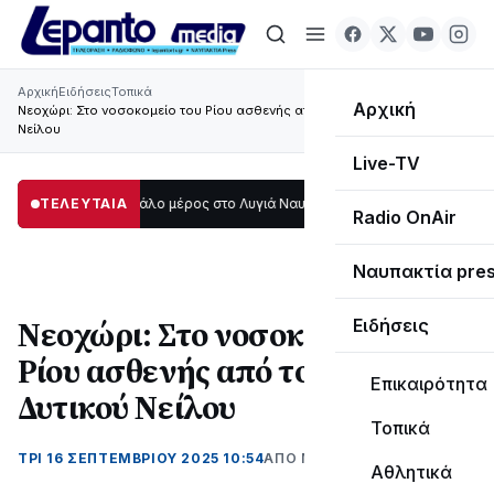
Αρχική
Ειδήσεις
Τοπικά
Αρχική
Νεοχώρι: Στο νοσοκομείο του Ρίου ασθενής από τον ιό του Δυτικού
Νείλου
Live-TV
 σκοτάδι μεγάλο μέρος στο Λυγιά Ναυπάκτου
ΤΕΛΕΥΤΑΙΑ
12:08
Σε τροχιά υλοποίησης 
Radio OnAir
Ναυπακτία pre
Νεοχώρι: Στο νοσοκομείο του
Ειδήσεις
Ρίου ασθενής από τον ιό του
Επικαιρότητα
Δυτικού Νείλου
Τοπικά
ΤΡΊ 16 ΣΕΠΤΕΜΒΡΊΟΥ 2025 10:54
ΑΠΌ ΜΑΝΤΩ ΚΑΠΕΝΤΖΩΝΗ
Αθλητικά