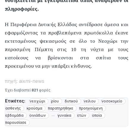
νοσηλεύεται με εγκεφαλίτιδα όπως αναφέρουν οι
πληροφορίες.
Η Περιφέρεια Δυτικής Ελλάδας αντέδρασε άμεσα και
εφαρμόζοντας τα προβλεπόμενα πρωτόκολλα έκανε
εκτεταμένους ψεκασμούς σε όλο το Νεοχώρι την
περασμένη Πέμπτη στις 10 τη νύχτα με τους
κατοίκους να βρίσκονται στα σπίτια τους
προκειμένου να μην υπάρξει κίνδυνος.
πηγή: aixmi-news
Έχει διαβαστεί
821
φορές
Ετικέτες:
νεοχώρι
ρίου
δυτικού
νείλου
νοσοκομείο
ασθενής
κρούσμα
παρατηρήθηκε
προηγούμενη
εβδομάδα
οινιάδων
γυναίκα
ετών
οποία
παρουσίασε