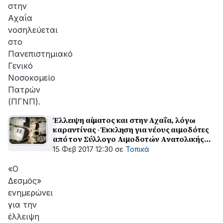
στην
Αχαΐα
νοσηλεύεται
στο
Πανεπιστημιακό
Γενικό
Νοσοκομείο
Πατρών
(ΠΓΝΠ).
Έλλειψη αίματος και στην Αχαΐα, λόγω
καραντίνας -Έκκληση για νέους αιμοδότες
από τον Σύλλογο Αιμοδοτών Ανατολικής
Αιγιαλείας
15 Φεβ 2017 12:30
σε
Τοπικά
«Ο
Δεσμός»
ενημερώνει
για την
έλλειψη