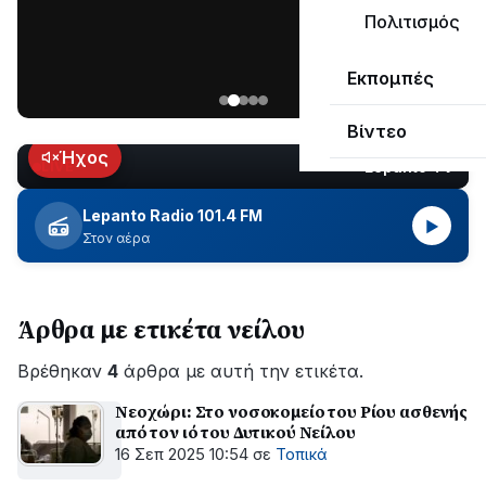
μεγάλο
Πολιτισμός
μέρος
Χωρίς
στο
Εκπομπές
ηλεκτροδότηση
Λυγιά
οι
Ναυπάκτου
Βίντεο
περιοχές
εδώ
Ήχος
Lepanto TV
LIVE
και
περίπου
Lepanto Radio 101.4 FM
▶
δύο
Στον αέρα
ώρες
–
Σε
Άρθρα με ετικέτα νείλου
εξέλιξη
οι
Βρέθηκαν
εργασίες
4
άρθρα με αυτή την ετικέτα.
του
Νεοχώρι: Στο νοσοκομείο του Ρίου ασθενής
ΔΕΔΔΗΕ
από τον ιό του Δυτικού Νείλου
για
16 Σεπ 2025 10:54
σε
Τοπικά
την