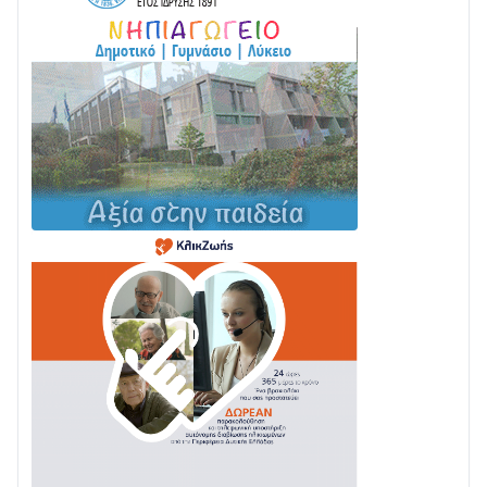
04/08 • 19:47
Σε τροχιά υλοποίησης η Παράκαμψη του Κέντρου
της Ναυπάκτου
04/08 • 12:08
Σε φουλ ρυθμούς το τμήμα Βόνιτσα – Άγιος Νικόλαος
| Αυτοψία Καββαδά
03/08 • 11:11
Με Αρχιερατική Λαμπρότητα η Πανήγυρη της
Μεταμορφώσεως του Σωτήρος στο Γολέμι
03/08 • 07:45
Ενισχύεται η Πολιτική Προστασία στο Δήμο Αγρινίου
με δύο νέα υδροφόρα οχήματα
02/08 • 18:26
Διαβάστε την «Ναυπακτία» που κυκλοφορεί
31/07 • 08:16
Δωρίδα για Όλους: «Καμία εκχώρηση των νερών
στην ΕΥΔΑΠ»