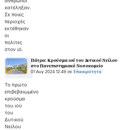
άνθρωποι
κατέληξαν.
Σε ποιες
περιοχές
εκτέθηκαν
οι
πολίτες
στον ιό.
Πάτρα: Κρούσμα ιού του Δυτικού Νείλου
στο Πανεπιστημιακό Νοσοκομείο
01 Αυγ 2024 12:49
σε
Επικαιρότητα
Το πρώτο
επιβεβαιωμένο
κρούσμα
του ιού
του
Δυτικού
Νείλου