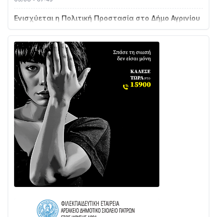
Ενισχύεται η Πολιτική Προστασία στο Δήμο Αγρινίου
με δύο νέα υδροφόρα οχήματα
02/08 • 18:26
Διαβάστε την «Ναυπακτία» που κυκλοφορεί
31/07 • 08:16
Δωρίδα για Όλους: «Καμία εκχώρηση των νερών
στην ΕΥΔΑΠ»
28/07 • 21:46
Διαβάστε την «Ναυπακτία» που κυκλοφορεί
24/07 • 11:31
ΕΚΤΑΚΤΟ – ΝΑΥΠΑΚΤΙΑ: ΣΥΝΑΓΕΡΜΟΣ ΣΤΗΝ
ΠΥΡΟΣΒΕΣΤΙΚΗ ΓΙΑ ΦΩΤΙΑ ΣΤΟΝ ΑΓΙΟ ΗΛΙΑ ΠΡΙΝ ΤΗ
ΓΡΑΝΙΤΣΑ
24/07 • 11:03
ΤΟ ΠΑΡΤΥ ΣΥΝΕΧΙΖΕΤΑΙ…
05/08 • 08:41
Στο σκοτάδι μεγάλο μέρος στο Λυγιά Ναυπάκτου