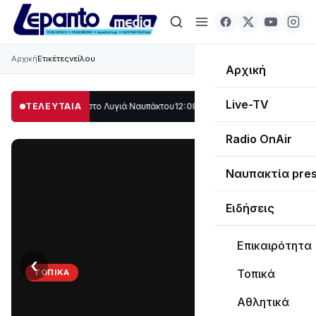
Αρχική
Ετικέτες
νείλου
Αρχική
Live-TV
ο μέρος στο Λυγιά Ναυπάκτου
ΤΕΛΕΥΤΑΙΑ
12:08
Σε τροχιά υλοποίησης η Παράκαμψη το
Radio OnAir
Ναυπακτία pre
Ειδήσεις
Επικαιρότητα
‹
›
Τοπικά
ΤΟΠΙΚΆ
Στο
Αθλητικά
σκοτάδι