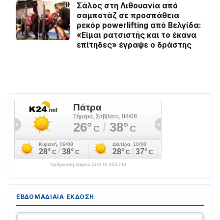
Σάλος στη Λιθουανία από
σαμποτάζ σε προσπάθεια
ρεκόρ powerlifting από Βελγίδα:
«Είμαι ρατσιστής και το έκανα
επίτηδες» έγραψε ο δράστης
πρόγνωση καιρού από το k24.net