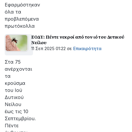
αποκατάσταση
Εφαρμόστηκαν
της
όλα τα
βλάβης
προβλεπόμενα
πρωτόκολλα
ΕΟΔΥ: Πέντε νεκροί από τον ιό του Δυτικού
Νείλου
11 Σεπ 2025 01:22
σε
Επικαιρότητα
Στα 75
ανέρχονται
τα
κρούσμα
του Ιού
Δυτικού
Νείλου
έως τις 10
Σεπτεμβρίου.
Πέντε