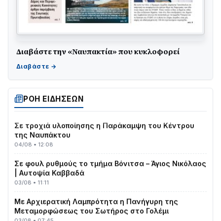
Διαβάστε την «Ναυπακτία» που κυκλοφορεί
ΤΟ ΠΑΡΤΥ ΣΥΝΕΧΙΖΕΤΑΙ…
05/08 • 08:41
Στο σκοτάδι μεγάλο μέρος στο Λυγιά Ναυπάκτου
04/08 • 19:47
ΡΟΗ ΕΙΔΗΣΕΩΝ
Σε τροχιά υλοποίησης η Παράκαμψη του Κέντρου
της Ναυπάκτου
04/08 • 12:08
Σε φουλ ρυθμούς το τμήμα Βόνιτσα – Άγιος Νικόλαος
| Αυτοψία Καββαδά
03/08 • 11:11
Με Αρχιερατική Λαμπρότητα η Πανήγυρη της
Μεταμορφώσεως του Σωτήρος στο Γολέμι
03/08 • 07:45