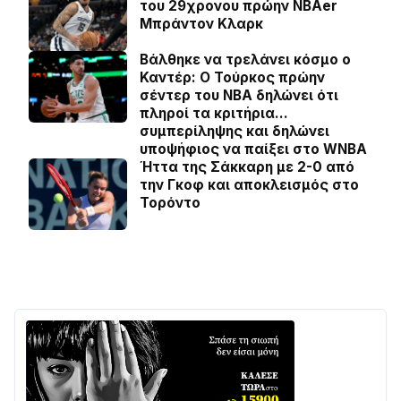
του 29χρονου πρώην NBAer
Μπράντον Κλαρκ
Βάλθηκε να τρελάνει κόσμο ο
Καντέρ: Ο Τούρκος πρώην
σέντερ του NBA δηλώνει ότι
πληροί τα κριτήρια…
συμπερίληψης και δηλώνει
υποψήφιος να παίξει στο WNBA
Ήττα της Σάκκαρη με 2-0 από
την Γκοφ και αποκλεισμός στο
Τορόντο