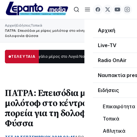
Αρχική
Ειδήσεις
Τοπικά
Αρχική
ΠΑΤΡΑ: Επεισόδια με ρίψεις μολότοφ στο κέντρο μετά την πορεία για τη
δολοφονία Φύσσα
Live-TV
ο σκοτάδι μεγάλο μέρος στο Λυγιά Ναυπάκτου
ΤΕΛΕΥΤΑΙΑ
12:08
Σε τροχιά υλοποίησης
Radio OnAir
Ναυπακτία pre
ΠΑΤΡΑ: Επεισόδια με ρίψεις
Ειδήσεις
μολότοφ στο κέντρο μετά την
Επικαιρότητα
πορεία για τη δολοφονία
Τοπικά
Φύσσα
Αθλητικά