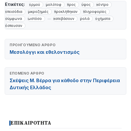
Ετικέτες:
ερμού
μολότοφ
προς
ύψος
κέντρο
επεισόδια
μικροζημιές
προκλήθηκαν
πληροφορίες
σύμφωνα
ωστόσο
κατεβάσουν
ρολά
οχήματα
έσπευσαν
ΠΡΟΗΓΟΎΜΕΝΟ ΆΡΘΡΟ
Μεσολόγγι και εθελοντισμός
ΕΠΌΜΕΝΟ ΆΡΘΡΟ
Σκέψεις Μ. Βέρρα για κάθοδο στην Περιφέρεια
Δυτικής Ελλάδος
ΕΠΙΚΑΙΡΟΤΗΤΑ