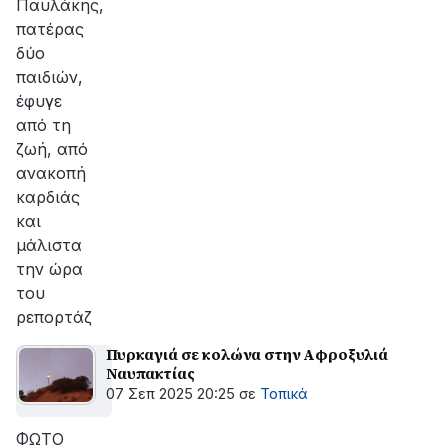
Παυλάκης,
πατέρας
δύο
παιδιών,
έφυγε
από τη
ζωή, από
ανακοπή
καρδιάς
και
μάλιστα
την ώρα
του
ρεπορτάζ
Πυρκαγιά σε κολώνα στην Αφροξυλιά
Ναυπακτίας
07 Σεπ 2025 20:25
σε
Τοπικά
ΦΩΤΟ