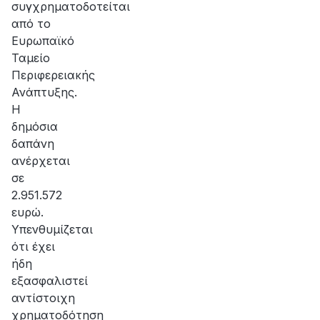
συγχρηματοδοτείται
από το
Ευρωπαϊκό
Ταμείο
Περιφερειακής
Ανάπτυξης.
Η
δημόσια
δαπάνη
ανέρχεται
σε
2.951.572
ευρώ.
Υπενθυμίζεται
ότι έχει
ήδη
εξασφαλιστεί
αντίστοιχη
χρηματοδότηση