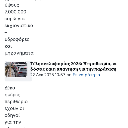
ύψους
7.000.000
ευρώ για
εκχιονιστικά
–
υδροφόρες
και
μηχανήματα
Τέλη κυκλοφορίας 2026: Η προθεσμία, οι
δόσεις και η απάντηση για την παράταση
22 Δεκ 2025 10:57
σε
Επικαιρότητα
Δέκα
ημέρες
περιθώριο
έχουν οι
οδηγοί
για την