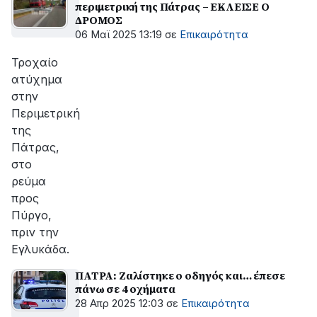
περιμετρική της Πάτρας – ΕΚΛΕΙΣΕ Ο
ΔΡΟΜΟΣ
06 Μαϊ 2025 13:19
σε
Επικαιρότητα
Τροχαίο
ατύχημα
στην
Περιμετρική
της
Πάτρας,
στο
ρεύμα
προς
Πύργο,
πριν την
Εγλυκάδα.
ΠΑΤΡΑ: Ζαλίστηκε ο οδηγός και… έπεσε
πάνω σε 4 οχήματα
28 Απρ 2025 12:03
σε
Επικαιρότητα