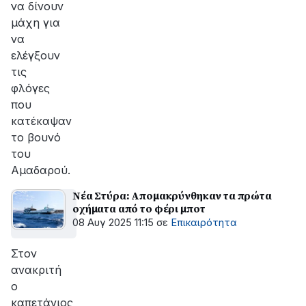
να δίνουν
μάχη για
να
ελέγξουν
τις
φλόγες
που
κατέκαψαν
το βουνό
του
Αμαδαρού.
Νέα Στύρα: Απομακρύνθηκαν τα πρώτα
οχήματα από το φέρι μποτ
08 Αυγ 2025 11:15
σε
Επικαιρότητα
Στον
ανακριτή
ο
καπετάνιος