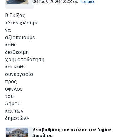
06 Ιουλ 2026 12:33
σε
Τοπικά
Β.Γκίζας:
«Συνεχίζουμε
να
αξιοποιούμε
κάθε
διαθέσιμη
χρηματοδότηση
και κάθε
συνεργασία
προς
όφελος
του
Δήμου
και των
δημοτών»
Αναβάθμιση του στόλου του Δήμου
Δωρίδος