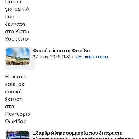
Πάτρα
για φωτιά
που
ξέσπασε
στο Κάτω
Καστρίτσι
Φωτιά τώρα στη Φωκίδα
27 Ιουν 2025 11:31
σε
Επικαιρότητα
Η φωτιά
καίει σε
δασική
έκταση
στα
Πεντεόρια
Φωκίδας
Εξαρθρώθηκε συμμορία που διέπραττε
κλοπές σε οικίες, καταστήματα και οχήματα