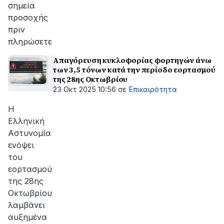
σημεία
προσοχής
πριν
πληρώσετε
Απαγόρευση κυκλοφορίας φορτηγών άνω
των 3,5 τόνων κατά την περίοδο εορτασμού
της 28ης Οκτωβρίου
23 Οκτ 2025 10:56
σε
Επικαιρότητα
Η
Ελληνική
Αστυνομία
ενόψει
του
εορτασμού
της 28ης
Οκτωβρίου
λαμβάνει
αυξημένα