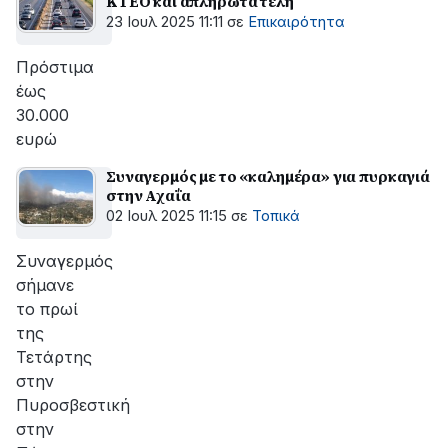
ΚΤΕΟ και απλήρωτα τέλη
23 Ιουλ 2025 11:11
σε
Επικαιρότητα
Πρόστιμα
έως
30.000
ευρώ
Συναγερμός με το «καλημέρα» για πυρκαγιά
στην Αχαΐα
02 Ιουλ 2025 11:15
σε
Τοπικά
Συναγερμός
σήμανε
το πρωί
της
Τετάρτης
στην
Πυροσβεστική
στην