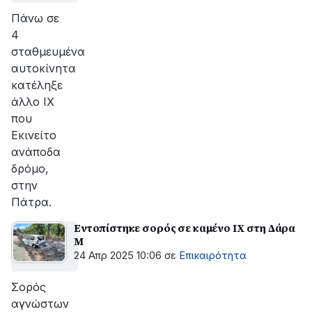
Πάνω σε
4
σταθμευμένα
αυτοκίνητα
κατέληξε
άλλο ΙΧ
που
Eκινείτο
ανάποδα
δρόμο,
στην
Πάτρα.
Εντοπίστηκε σορός σε καμένο ΙΧ στη Δάρα
Μ
24 Απρ 2025 10:06
σε
Επικαιρότητα
Σορός
αγνώστων