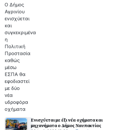
αποκατάσταση
O Δήμος
της
Αγρινίου
βλάβης
ενισχύεται
και
συγκεκριμένα
η
Πολιτική
Προστασία
καθώς
μέσω
ΕΣΠΑ θα
εφοδιαστεί
με δύο
νέα
υδροφόρα
οχήματα
Ενισχύεται με έξι νέα οχήματα και
μηχανήματα ο Δήμος Ναυπακτίας