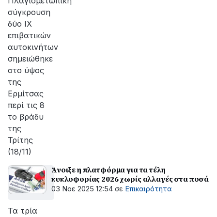
Πλαγιομετωπική
σύγκρουση
δύο ΙΧ
επιβατικών
αυτοκινήτων
σημειώθηκε
στο ύψος
της
Ερμίτσας
περί τις 8
το βράδυ
της
Τρίτης
(18/11)
Άνοιξε η πλατφόρμα για τα τέλη
κυκλοφορίας 2026 χωρίς αλλαγές στα ποσά
03 Νοε 2025 12:54
σε
Επικαιρότητα
Τα τρία