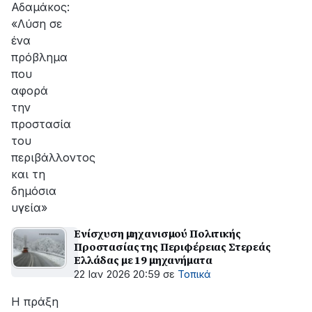
Αδαμάκος:
«Λύση σε
ένα
πρόβλημα
που
αφορά
την
προστασία
του
περιβάλλοντος
και τη
δημόσια
υγεία»
Ενίσχυση μηχανισμού Πολιτικής
Προστασίας της Περιφέρειας Στερεάς
Ελλάδας με 19 μηχανήματα
22 Ιαν 2026 20:59
σε
Τοπικά
Η πράξη