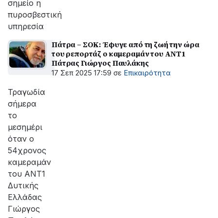
σημείο η
πυροσβεστική
υπηρεσία
Πάτρα – ΣΟΚ: Έφυγε από τη ζωή την ώρα
του ρεπορτάζ ο καμεραμάν του ΑΝΤ1
Πάτρας Γιώργος Παυλάκης
17 Σεπ 2025 17:59
σε
Επικαιρότητα
Τραγωδία
σήμερα
το
μεσημέρι
όταν ο
54χρονος
καμεραμάν
του ΑΝΤ1
Δυτικής
Ελλάδας
Γιώργος