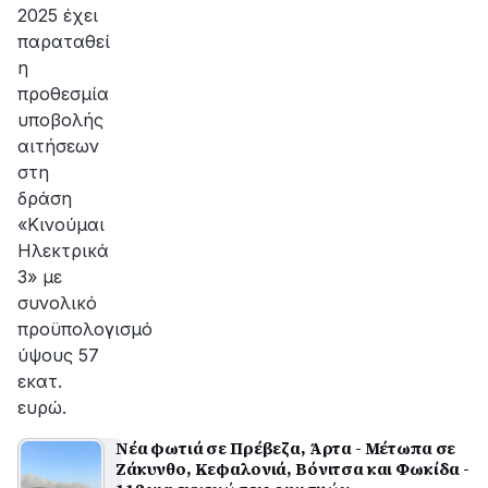
2025 έχει
παραταθεί
η
προθεσμία
υποβολής
αιτήσεων
στη
δράση
«Κινούμαι
Ηλεκτρικά
3» με
συνολικό
προϋπολογισμό
ύψους 57
εκατ.
ευρώ.
Νέα φωτιά σε Πρέβεζα, Άρτα - Μέτωπα σε
Ζάκυνθο, Κεφαλονιά, Βόνιτσα και Φωκίδα -