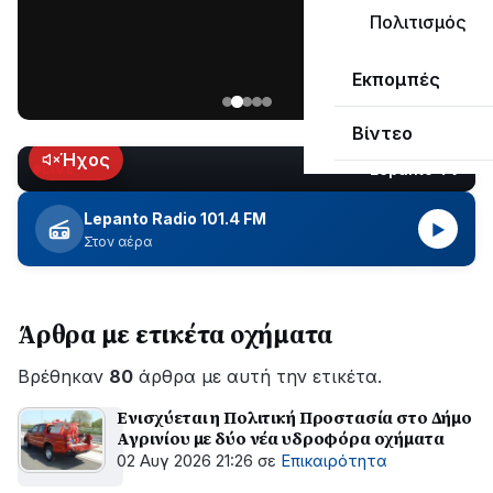
μεγάλο
Πολιτισμός
μέρος
Χωρίς
στο
Εκπομπές
ηλεκτροδότηση
Λυγιά
οι
Ναυπάκτου
Βίντεο
περιοχές
εδώ
Ήχος
Lepanto TV
LIVE
και
περίπου
Lepanto Radio 101.4 FM
▶
δύο
Στον αέρα
ώρες
–
Σε
Άρθρα με ετικέτα οχήματα
εξέλιξη
οι
Βρέθηκαν
εργασίες
80
άρθρα με αυτή την ετικέτα.
του
Ενισχύεται η Πολιτική Προστασία στο Δήμο
ΔΕΔΔΗΕ
Αγρινίου με δύο νέα υδροφόρα οχήματα
για
02 Αυγ 2026 21:26
σε
Επικαιρότητα
την