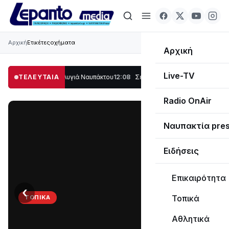
Αρχική
Ετικέτες
οχήματα
Αρχική
Live-TV
ο μέρος στο Λυγιά Ναυπάκτου
ΤΕΛΕΥΤΑΙΑ
12:08
Σε τροχιά υλοποίησης η Παράκαμψη του
Radio OnAir
Ναυπακτία pre
Ειδήσεις
Επικαιρότητα
‹
›
Τοπικά
ΤΟΠΙΚΆ
Στο
Αθλητικά
σκοτάδι