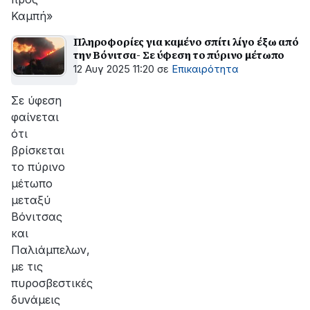
Καμπή»
Πληροφορίες για καμένο σπίτι λίγο έξω από
την Βόνιτσα- Σε ύφεση το πύρινο μέτωπο
12 Αυγ 2025 11:20
σε
Επικαιρότητα
Σε ύφεση
φαίνεται
ότι
βρίσκεται
το πύρινο
μέτωπο
μεταξύ
Βόνιτσας
και
Παλιάμπελων,
με τις
πυροσβεστικές
δυνάμεις