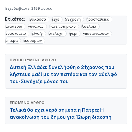
Έχει διαβαστεί
2159
φορές
Ετικέτες:
θάλασσα
είχε
53χρονη
προσπάθειες
ανωτέρω
γυναίκας
πανεπιστημιακό
λσελακτ
νοσοκομείο
ε/γο/γ
στελέχη
φέρι
«παντάνασσα»
μητέρα
τεσσάρων
ΠΡΟΗΓΟΎΜΕΝΟ ΆΡΘΡΟ
Δυτική Ελλάδα: Συνελήφθη ο 21χρονος που
λήστευε μαζί με τον πατέρα και τον αδελφό
του-Συνέχιζε μόνος του
ΕΠΌΜΕΝΟ ΆΡΘΡΟ
Τελικά θα έχει νερό σήμερα η Πάτρα; Η
ανακοίνωση του δήμου για 12ωρη διακοπή