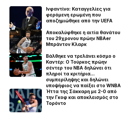
Ινφαντίνο: Καταγγελίες για
φερόμενη ερωμένη που
αποζημιώθηκε από την UEFA
Αποκαλύφθηκε η αιτία θανάτου
του 29χρονου πρώην NBAer
Μπράντον Κλαρκ
Βάλθηκε να τρελάνει κόσμο ο
Καντέρ: Ο Τούρκος πρώην
σέντερ του NBA δηλώνει ότι
πληροί τα κριτήρια…
συμπερίληψης και δηλώνει
υποψήφιος να παίξει στο WNBA
Ήττα της Σάκκαρη με 2-0 από
την Γκοφ και αποκλεισμός στο
Τορόντο