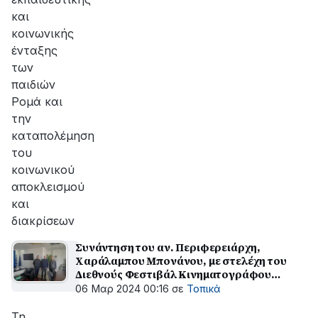
και
κοινωνικής
ένταξης
των
παιδιών
Ρομά και
την
καταπολέμηση
του
κοινωνικού
αποκλεισμού
και
διακρίσεων
Συνάντηση του αν. Περιφερειάρχη,
Χαράλαμπου Μπονάνου, με στελέχη του
Διεθνούς Φεστιβάλ Κινηματογράφου
Ολυμπίας για παιδιά και νέους.
06 Μαρ 2024 00:16
σε
Τοπικά
Τη