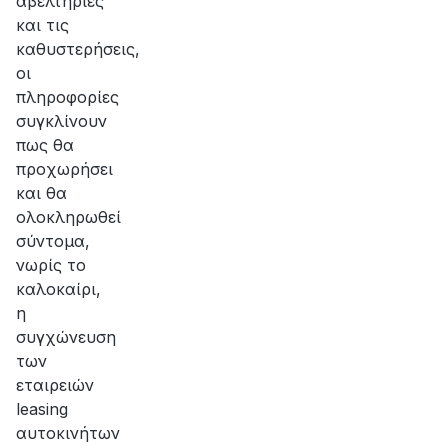
αβελτηρίες
και τις
καθυστερήσεις,
οι
πληροφορίες
συγκλίνουν
πως θα
προχωρήσει
και θα
ολοκληρωθεί
σύντομα,
νωρίς το
καλοκαίρι,
η
συγχώνευση
των
εταιρειών
leasing
αυτοκινήτων