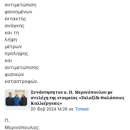
αντιμετώπιση
φαινομένων
έκτακτης
ανάγκης
και τη
λήψη
μέτρων
πρόληψης
και
αντιμετώπισης
φυσικών
καταστροφών.
Συνάντηση του κ. Π. Μερινόπουλου με
στελέχη της εταιρείας «Γαλαξίδι Θαλάσσιες
Καλλιέργειες»
20 Φεβ 2024 14:26
σε
Τοπικά
Π.
Μερινόπουλος: