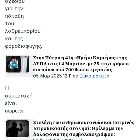
σχεδίου
για την
πάταξη
του
λαθρεμπορίου
και της
φοροδιαφυγής.
Στην Πάτρα η 41η «Ημέρα Καριέρας» της
ΔΥΠΑ στις 14 Μαρτίου, με 25 επιχειρήσεις
και πάνω από 700 θέσεις εργασίας
05 Μαρ 2025 12:11
σε
Επικαιρότητα
Η
συμμετοχή
είναι
δωρεάν
Στελέχη του ανθρωποκτονιών και Πατρινός
Ιατροδικαστής στο νησί! Θρίλερ με την
δολοφονία της συμβολαιογράφου!