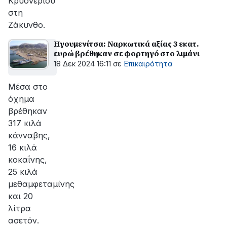
Κρυονερίου
στη
Ζάκυνθο.
Ηγουμενίτσα: Ναρκωτικά αξίας 3 εκατ.
ευρώ βρέθηκαν σε φορτηγό στο λιμάνι
18 Δεκ 2024 16:11
σε
Επικαιρότητα
Μέσα στο
όχημα
βρέθηκαν
317 κιλά
κάνναβης,
16 κιλά
κοκαΐνης,
25 κιλά
μεθαμφεταμίνης
και 20
λίτρα
ασετόν.