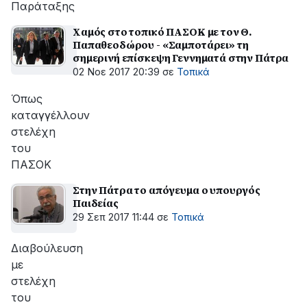
Παράταξης
Χαμός στο τοπικό ΠΑΣΟΚ με τον Θ.
Παπαθεοδώρου - «Σαμποτάρει» τη
σημερινή επίσκεψη Γεννηματά στην Πάτρα
02 Νοε 2017 20:39
σε
Τοπικά
Όπως
καταγγέλλουν
στελέχη
του
ΠΑΣΟΚ
Στην Πάτρα το απόγευμα ο υπουργός
Παιδείας
29 Σεπ 2017 11:44
σε
Τοπικά
Διαβούλευση
με
στελέχη
του