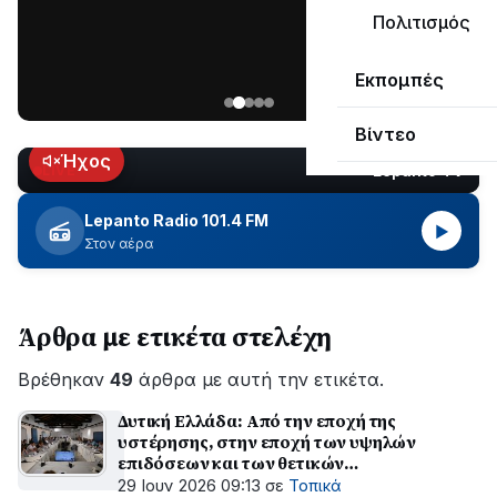
ΣΥΝΕΧΙΖΕΤΑΙ…
Πολιτισμός
Νέα
Εκπομπές
ανάρτηση
του
Βίντεο
Ανδρέα
Κωτσανά
Ήχος
Lepanto TV
LIVE
για
τα
Lepanto Radio 101.4 FM
▶
μεγάλα
Στον αέρα
έργα
του
Δήμου
Άρθρα με ετικέτα στελέχη
Βρέθηκαν
49
άρθρα με αυτή την ετικέτα.
Δυτική Ελλάδα: Από την εποχή της
υστέρησης, στην εποχή των υψηλών
επιδόσεων και των θετικών
αποτελεσμάτων
29 Ιουν 2026 09:13
σε
Τοπικά