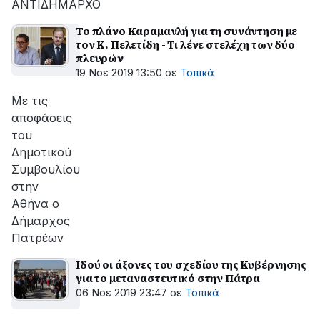
ΑΝΤΙΔΗΜΑΡΧΟ
Το πλάνο Καραμανλή για τη συνάντηση με
τον Κ. Πελετίδη - Τι λένε στελέχη των δύο
πλευρών
19 Νοε 2019 13:50
σε
Τοπικά
Με τις
αποφάσεις
του
Δημοτικού
Συμβουλίου
στην
Αθήνα ο
Δήμαρχος
Πατρέων
Ιδού οι άξονες του σχεδίου της Κυβέρνησης
για το μεταναστευτικό στην Πάτρα
06 Νοε 2019 23:47
σε
Τοπικά