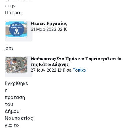
στην
Πάτρα:
Θέσεις Εργασίας
31 Μαρ 2023 02:10
jobs
Ναύπακτος:Στο Πράσινο Tαμείο η πλατεία
της Κάτω Δάφνης
27 Ιουν 2022 12:11
σε
Τοπικά
Eγκρίθηκε
η
πρόταση
του
Δήμου
Ναυπακτίας
για το