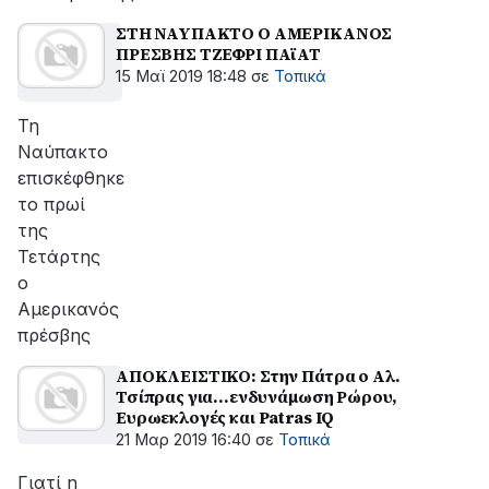
ΣΤΗ ΝΑΥΠΑΚΤΟ Ο ΑΜΕΡΙΚΑΝΟΣ
ΠΡΕΣΒΗΣ ΤΖΕΦΡΙ ΠΑϊΑΤ
15 Μαϊ 2019 18:48
σε
Τοπικά
Τη
Ναύπακτο
επισκέφθηκε
το πρωί
της
Τετάρτης
ο
Αμερικανός
πρέσβης
ΑΠΟΚΛΕΙΣΤΙΚΟ: Στην Πάτρα ο Αλ.
Τσίπρας για...ενδυνάμωση Ρώρου,
Ευρωεκλογές και Patras IQ
21 Μαρ 2019 16:40
σε
Τοπικά
Γιατί η