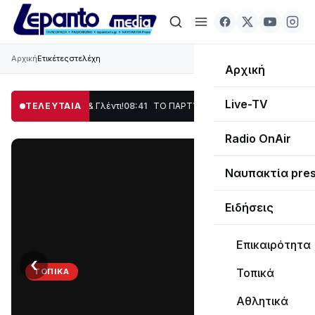
Αρχική
Ετικέτες
στελέχη
Αρχική
Live-TV
οση, Χορός & Γλέντι!
ΤΕΛΕΥΤΑΙΑ
08:41
ΤΟ ΠΑΡΤΥ ΣΥΝΕΧΙΖΕΤΑΙ…
19:47
Στο σκοτάδι μ
Radio OnAir
Ναυπακτία pre
Ειδήσεις
Επικαιρότητα
‹
›
Τοπικά
ΤΟΠΙΚΆ
ΤΟ
Αθλητικά
ΠΑΡΤΥ