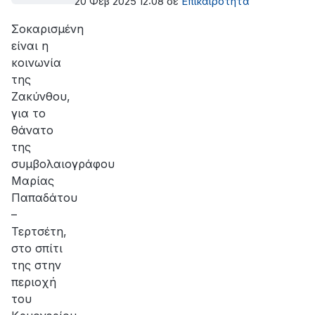
20 Φεβ 2025 12:08
σε
Επικαιρότητα
Σοκαρισμένη
είναι η
κοινωνία
της
Ζακύνθου,
για το
θάνατο
της
συμβολαιογράφου
Μαρίας
Παπαδάτου
–
Τερτσέτη,
στο σπίτι
της στην
περιοχή
του