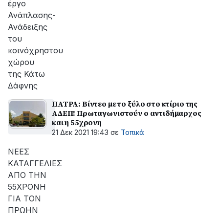
έργο
Ανάπλασης-
Ανάδειξης
του
κοινόχρηστου
χώρου
της Κάτω
Δάφνης
ΠΑΤΡΑ: Βίντεο με το ξύλο στο κτίριο της
ΑΔΕΠ! Πρωταγωνιστούν ο αντιδήμαρχος
και η 55χρονη
21 Δεκ 2021 19:43
σε
Τοπικά
ΝΕΕΣ
ΚΑΤΑΓΓΕΛΙΕΣ
ΑΠΟ ΤΗΝ
55ΧΡΟΝΗ
ΓΙΑ ΤΟΝ
ΠΡΩΗΝ