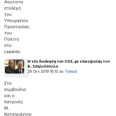
Ανώτατα
στελέχη
του
Υπουργείου
Προστασίας
του
Πολίτη
στο
Lepanto
Η νέα διοίκηση του ΟΣΕ, με επικεφαλής τον
Κ. Σπηλιόπουλο
29 Οκτ 2019 16:15
σε
Τοπικά
Στο
συμβούλιο
και ο
πατρινός
Μ.
Κατσιγιάννης