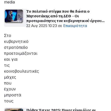
media
Το πολιτικό στίγμα που θα δώσει ο
Μητσοτάκης από τη ΔΕΘ – Οι
προτεραιότητες του κυβερνητικού έργου
και οι μεταρρυθμίσεις
22 Αυγ 2025 10:23
σε
Επικαιρότητα
Στο
κυβερνητικό
στρατόπεδο
προετοιμάζονται
και για
τις
κοινοβουλευτικές
μάχες
που
έχουν
μπροστά
τους
Πόθεν Έσχες 2025: Ποιες είναι όλες οι