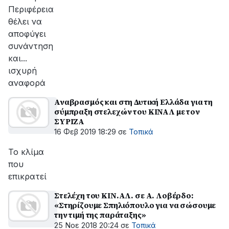
Περιφέρεια
θέλει να
αποφύγει
συνάντηση
και...
ισχυρή
αναφορά
Αναβρασμός και στη Δυτική Ελλάδα για τη
σύμπραξη στελεχών του ΚΙΝΑΛ με τον
ΣΥΡΙΖΑ
16 Φεβ 2019 18:29
σε
Τοπικά
Το κλίμα
που
επικρατεί
Στελέχη του ΚΙΝ.ΑΛ. σε Α. Λοβέρδο:
«Στηρίζουμε Σπηλιόπουλο για να σώσουμε
την τιμή της παράταξης»
25 Νοε 2018 20:24
σε
Τοπικά