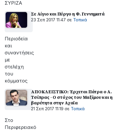
ΣΥΡΙΖΑ
Σε Αίγιο και Πύργο η Φ. Γεννηματά
23 Σεπ 2017 11:47
σε
Τοπικά
Περιοδεία
και
συναντήσεις
με
στελέχη
του
κόμματος
ΑΠΟΚΛΕΙΣΤΙΚΟ: Έρχεται Πάτρα ο Α.
Τσίπρας - Ο στόχος του Μαξίμου και η
βαρύτητα στην Αχαϊα
21 Σεπ 2017 11:19
σε
Τοπικά
Στο
Περιφερειακό