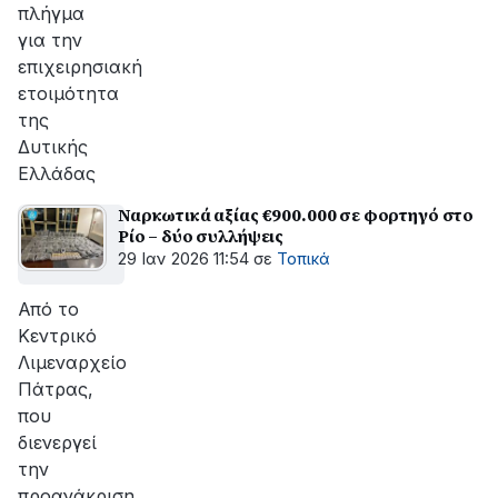
πλήγμα
για την
επιχειρησιακή
ετοιμότητα
της
Δυτικής
Ελλάδας
Ναρκωτικά αξίας €900.000 σε φορτηγό στο
Ρίο – δύο συλλήψεις
29 Ιαν 2026 11:54
σε
Τοπικά
Από το
Κεντρικό
Λιμεναρχείο
Πάτρας,
που
διενεργεί
την
προανάκριση,