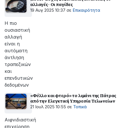
αλλαγές- Οι παγίδες
19 Αυγ 2025 10:37
σε
Επικαιρότητα
Η πιο
ουσιαστική
αλλαγή
είναι η
αυτόματη
άντληση
τραπεζικών
και
επενδυτικών
δεδομένων
«Φύλλο και φτερό» το λιμάνι της Πάτρας
από την Ελεγκτική Υπηρεσία Τελωνείων
21 Ιουλ 2025 10:55
σε
Τοπικά
Αιφνιδιαστική
επιχείρηση