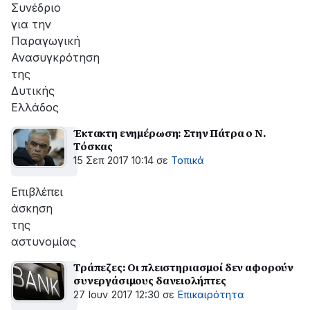
Συνέδριο
για την
Παραγωγική
Ανασυγκρότηση
της
Δυτικής
Ελλάδος
Έκτακτη ενημέρωση: Στην Πάτρα ο Ν.
Τόσκας
15 Σεπ 2017 10:14
σε
Τοπικά
Επιβλέπει
άσκηση
της
αστυνομίας
Τράπεζες: Οι πλειστηριασμοί δεν αφορούν
συνεργάσιμους δανειολήπτες
27 Ιουν 2017 12:30
σε
Επικαιρότητα