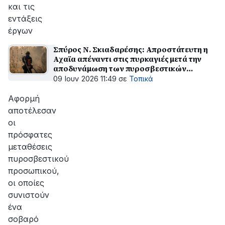
και τις
εντάξεις
έργων
Σπύρος Ν. Σκιαδαρέσης: Απροστάτευτη η
Αχαϊα απέναντι στις πυρκαγιές μετά την
αποδυνάμωση των πυροσβεστικών
υπηρεσιών
09 Ιουν 2026 11:49
σε
Τοπικά
Αφορμή
αποτέλεσαν
οι
πρόσφατες
μεταθέσεις
πυροσβεστικού
προσωπικού,
οι οποίες
συνιστούν
ένα
σοβαρό