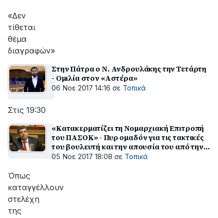
«Δεν
τίθεται
θέμα
διαγραφών»
Στην Πάτρα ο Ν. Ανδρουλάκης την Τετάρτη
- Ομιλία στον «Αστέρα»
06 Νοε 2017 14:16
σε
Τοπικά
Στις 19:30
«Kατακερματίζει τη Νομαρχιακή Επιτροπή
του ΠΑΣΟΚ» - Πυρ ομαδόν για τις τακτικές
του βουλευτή και την απουσία του από την
Αχαϊα
05 Νοε 2017 18:08
σε
Τοπικά
Όπως
καταγγέλλουν
στελέχη
της