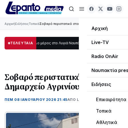
Αρχική
Ειδήσεις
Τοπικά
Σοβαρό περιστατικό στο Δημαρχείο Αγρινίου
Αρχική
Live-TV
σκοτάδι μεγάλο μέρος στο Λυγιά Ναυπάκτου
ΤΕΛΕΥΤΑΙΑ
12:08
Σε τροχιά υλοποίησης η
Radio OnAir
Ναυπακτία pre
Σοβαρό περιστατικό στο
Δημαρχείο Αγρινίου
Ειδήσεις
Επικαιρότητα
ΠΕΜ 08 ΙΑΝΟΥΑΡΊΟΥ 2026 21:45
ΑΠΌ LEPANTO RTV
Τοπικά
Αθλητικά