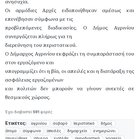
ανησυχία.
Οι αρμόδιες Αρχές ειδοποιήθηκαν αμέσως και
επενέβησαν σύμφωνα με τις
προβλεπόμενες διαδικασίες. Ο Δήμος Αγρινίου
συνεργάζεται πλήρως για τη
διερεύνηση του περιστατικού.
Ο Δήμαρχος Αγρινίου εκφράζει τη συμπαράστασή του
στον εργαζόμενο και
υπογραμμίζει ότι η βία, οι απειλές και η διατάραξη της
ασφάλειας εργαζομένων
και πολιτών δεν μπορούν να γίνουν ανεκτές σε
θεσμικούς χώρους.
Έχει διαβαστεί
591
φορές
Ετικέτες:
αγρινίου
σοβαρό
περιστατικό
δήμος
άτομο
σύμφωνα
απειλές
δημαρχείο
ενημερώνει
σημειώθηκε
σήμερα
εισήλθε
αιφνιδιαστικά
γραφείο