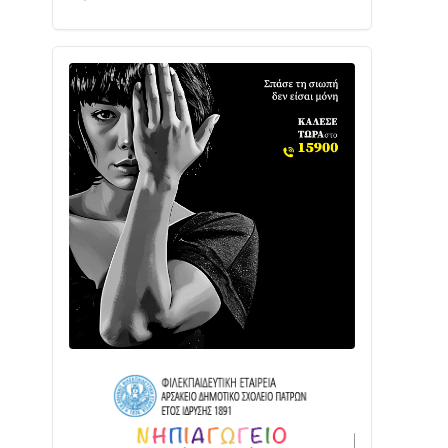
Με Αρχιερατική Λαμπρότητα η
Πανήγυρη της Μεταμορφώσεως του
Σωτήρος στο Γολέμι
03/08 • 07:45
Ενισχύεται η Πολιτική Προστασία στο
Δήμο Αγρινίου με δύο νέα υδροφόρα
οχήματα
02/08 • 18:26
Διαβάστε την «Ναυπακτία» που
κυκλοφορεί
31/07 • 08:16
Δωρίδα για Όλους: «Καμία εκχώρηση
των νερών στην ΕΥΔΑΠ»
28/07 • 21:46
Διαβάστε την «Ναυπακτία» που
κυκλοφορεί
24/07 • 11:31
Γιορτή της Τράτας 2026 | Ερατεινή