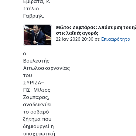
Εμιράτα, κ.
Στέλιο
Γαβριήλ.
Μίλτος Ζαμπάρας: Απόσυρση του ηλ
στις λαϊκές αγορές
22 Ιαν 2026 20:30
σε
Επικαιρότητα
ο
Βουλευτής
Αιτωλοακαρνανίας
του
ΣΥΡΙΖΑ–
ΠΣ, Μίλτος
Ζαμπάρας,
αναδεικνύει
το σοβαρό
ζήτημα που
δημιουργεί η
υποχρεωτική