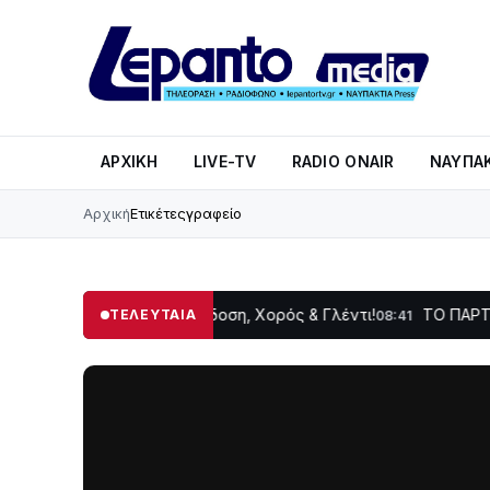
ΑΡΧΙΚΉ
LIVE-TV
RADIO ONAIR
ΝΑΥΠΑΚ
Αρχική
Ετικέτες
γραφείο
νή Δωρίδας: Παράδοση, Χορός & Γλέντι!
ΤΟ ΠΑΡΤΥ ΣΥΝΕΧΙΖ
ΤΕΛΕΥΤΑΙΑ
08:41