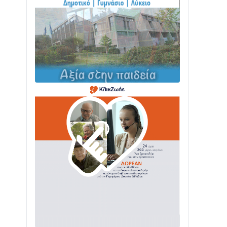
Δωρίδας: Παράδοση, Χορός & Γλέντι!
08/08 • 12:01
ΤΟ ΠΑΡΤΥ ΣΥΝΕΧΙΖΕΤΑΙ…
05/08 • 08:41
Στο σκοτάδι μεγάλο μέρος στο Λυγιά
Ναυπάκτου
04/08 • 19:47
Σε τροχιά υλοποίησης η Παράκαμψη
του Κέντρου της Ναυπάκτου
04/08 • 12:08
Σε φουλ ρυθμούς το τμήμα Βόνιτσα –
Άγιος Νικόλαος | Αυτοψία Καββαδά
03/08 • 11:11
Με Αρχιερατική Λαμπρότητα η
Πανήγυρη της Μεταμορφώσεως του
Σωτήρος στο Γολέμι
03/08 • 07:45