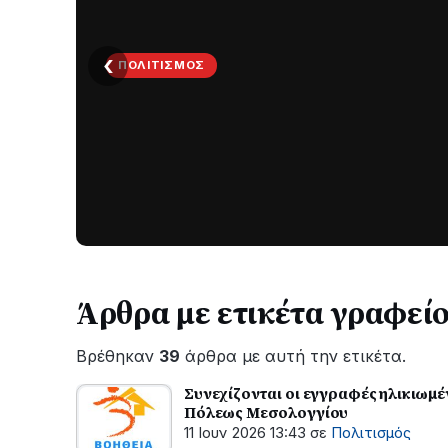
ΤΟΠΙΚΆ
‹
ΤΟ
ΠΑΡΤΥ
ΣΥΝΕΧΙΖΕΤΑΙ…
Νέα
ανάρτηση
του
Ανδρέα
Κωτσανά
για
Άρθρα με ετικέτα γραφεί
τα
μεγάλα
Βρέθηκαν
39
άρθρα με αυτή την ετικέτα.
έργα
του
Συνεχίζονται οι εγγραφές ηλικιωμ
Δήμου
Πόλεως Μεσολογγίου
11 Ιουν 2026 13:43
σε
Πολιτισμός