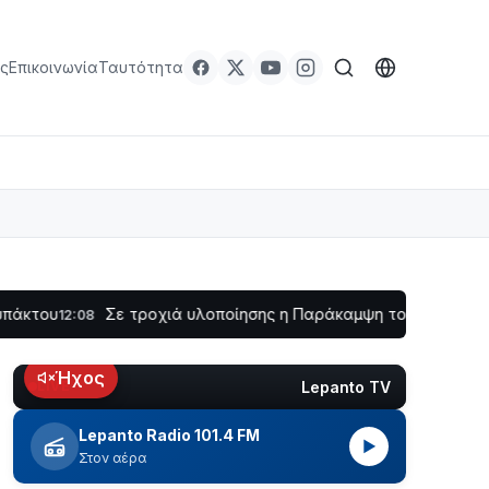
ς
Επικοινωνία
Ταυτότητα
Σε τροχιά υλοποίησης η Παράκαμψη του Κέντρου της Ναυπ
:08
Ήχος
Lepanto TV
LIVE
Lepanto Radio 101.4 FM
▶
Στον αέρα