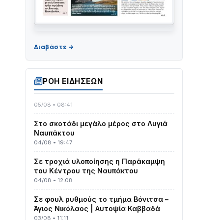
Γιορτή της Τράτας 2026 | Ερατεινή
Δωρίδας: Παράδοση, Χορός & Γλέντι!
08/08 • 12:01
ΡΟΗ ΕΙΔΗΣΕΩΝ
ΤΟ ΠΑΡΤΥ ΣΥΝΕΧΙΖΕΤΑΙ…
05/08 • 08:41
Στο σκοτάδι μεγάλο μέρος στο Λυγιά
Ναυπάκτου
04/08 • 19:47
Σε τροχιά υλοποίησης η Παράκαμψη
του Κέντρου της Ναυπάκτου
04/08 • 12:08
Σε φουλ ρυθμούς το τμήμα Βόνιτσα –
Άγιος Νικόλαος | Αυτοψία Καββαδά
03/08 • 11:11