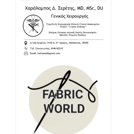
Ενισχύεται η Πολιτική Προστασία στο
Δήμο Αγρινίου με δύο νέα υδροφόρα
οχήματα
02/08 • 18:26
Διαβάστε την «Ναυπακτία» που
κυκλοφορεί
31/07 • 08:16
Δωρίδα για Όλους: «Καμία εκχώρηση
των νερών στην ΕΥΔΑΠ»
28/07 • 21:46
Διαβάστε την «Ναυπακτία» που
κυκλοφορεί
24/07 • 11:31