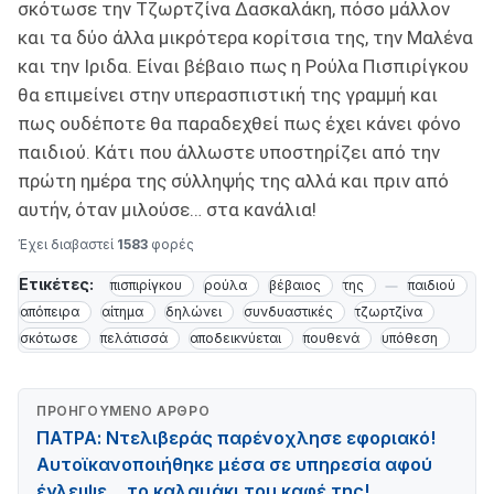
σκότωσε την Τζωρτζίνα Δασκαλάκη, πόσο μάλλον
και τα δύο άλλα μικρότερα κορίτσια της, την Μαλένα
και την Ιριδα. Είναι βέβαιο πως η Ρούλα Πισπιρίγκου
θα επιμείνει στην υπερασπιστική της γραμμή και
πως ουδέποτε θα παραδεχθεί πως έχει κάνει φόνο
παιδιού. Κάτι που άλλωστε υποστηρίζει από την
πρώτη ημέρα της σύλληψής της αλλά και πριν από
αυτήν, όταν μιλούσε… στα κανάλια!
Έχει διαβαστεί
1583
φορές
Ετικέτες:
πισπιρίγκου
ρούλα
βέβαιος
της
παιδιού
απόπειρα
αίτημα
δηλώνει
συνδυαστικές
τζωρτζίνα
σκότωσε
πελάτισσά
αποδεικνύεται
πουθενά
υπόθεση
ΠΡΟΗΓΟΎΜΕΝΟ ΆΡΘΡΟ
ΠΑΤΡΑ: Ντελιβεράς παρένοχλησε εφοριακό!
Αυτοϊκανοποιήθηκε μέσα σε υπηρεσία αφού
έγλειψε… το καλαμάκι του καφέ της!