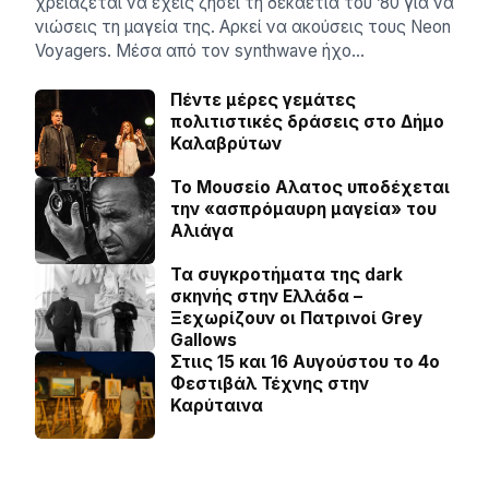
χρειάζεται να έχεις ζήσει τη δεκαετία του ’80 για να
νιώσεις τη μαγεία της. Αρκεί να ακούσεις τους Neon
Voyagers. Μέσα από τον synthwave ήχο…
Πέντε μέρες γεμάτες
πολιτιστικές δράσεις στο Δήμο
Καλαβρύτων
Το Μουσείο Αλατος υποδέχεται
την «ασπρόμαυρη μαγεία» του
Αλιάγα
Τα συγκροτήματα της dark
σκηνής στην Ελλάδα –
Ξεχωρίζουν οι Πατρινοί Grey
Gallows
Στιις 15 και 16 Αυγούστου το 4ο
Φεστιβάλ Τέχνης στην
Καρύταινα