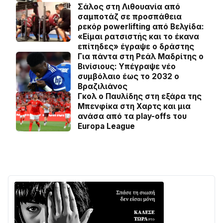
Σάλος στη Λιθουανία από
σαμποτάζ σε προσπάθεια
ρεκόρ powerlifting από Βελγίδα:
«Είμαι ρατσιστής και το έκανα
επίτηδες» έγραψε ο δράστης
Για πάντα στη Ρεάλ Μαδρίτης ο
Βινίσιους: Yπέγραψε νέο
συμβόλαιο έως το 2032 ο
Βραζιλιάνος
Γκολ ο Παυλίδης στη εξάρα της
Μπενφίκα στη Χαρτς και μια
ανάσα από τα play-offs του
Europa League