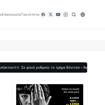
ς
Επικοινωνία
Ταυτότητα
Σε φουλ ρυθμούς το τμήμα Βόνιτσα – Άγιος Νικόλαος | Αυτοψί