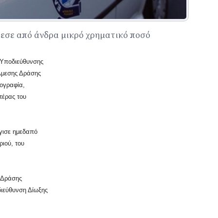
ρεσε από άνδρα μικρό χρηματικό ποσό
 Υποδιεύθυνσης
Άμεσης Δράσης
κογραφία,
τέρας του
.
γγισε ημεδαπό
ριού, του
ς Δράσης
διεύθυνση Δίωξης