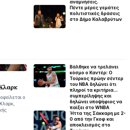
αναμνήσεις.
Πέντε μέρες γεμάτες
πολιτιστικές δράσεις
στο Δήμο Καλαβρύτων
Βάλθηκε να τρελάνει
κόσμο ο Καντέρ: Ο
Τούρκος πρώην σέντερ
του NBA δηλώνει ότι
 Κλαρκ
πληροί τα κριτήρια…
συμπερίληψης και
οφείλεται ο
δηλώνει υποψήφιος να
 Κλαρκ,
παίξει στο WNBA
κής
Ήττα της Σάκκαρη με 2-
0 από την Γκοφ και
αποκλεισμός στο