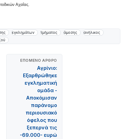
τοδικών Αχαΐας.
σης
εγκλημάτων
τμήματος
άμεσης
ανήλικος
ζού
ΕΠΌΜΕΝΟ ΆΡΘΡΟ
Αγρίνιο:
Εξαρθρώθηκε
εγκληματική
ομάδα -
Aποκόμισαν
παράνομο
περιουσιακό
όφελος που
ξεπερνά τις
-69.000- ευρώ