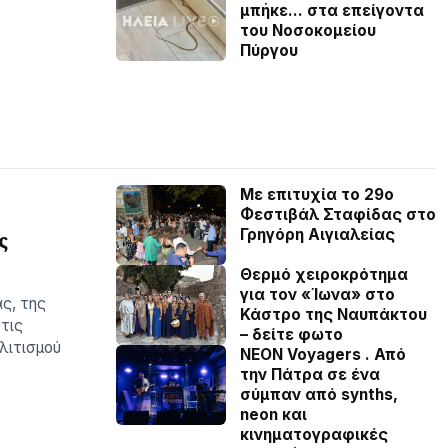
μπήκε… στα επείγοντα
του Νοσοκομείου
Πύργου
Με επιτυχία το 29ο
Φεστιβάλ Σταφίδας στο
Γρηγόρη Aιγιαλείας
ς
Θερμό χειροκρότημα
για τον «Ίωνα» στο
ς, της
Κάστρο της Ναυπάκτου
τις
– δείτε φωτο
λιτισμού
NEON Voyagers . Από
την Πάτρα σε ένα
σύμπαν από synths,
neon και
κινηματογραφικές