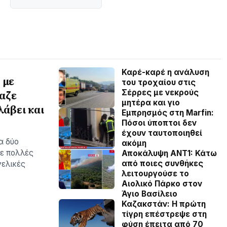
Καρέ-καρέ η ανάλυση
 με
του τροχαίου στις
Σέρρες με νεκρούς
αζε
μητέρα και γιο
λάβει και
Εμπρησμός στη Marfin:
Πόσοι ύποπτοι δεν
έχουν ταυτοποιηθεί
α δύο
ακόμη
σε πολλές
Αποκάλυψη ΑΝΤ1: Κάτω
από ποιες συνθήκες
γελικές
λειτουργούσε το
Αιολικό Πάρκο στον
Άγιο Βασίλειο
Καζακστάν: Η πρώτη
τίγρη επέστρεψε στη
φύση έπειτα από 70