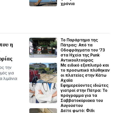
χρόνια
Το Παράρτημα της
που η
Πάτρας: Από τα
Οδοφράγματα του ’73
ν
στα Ηχεία της Punk
ορίας
Αντικουλτούρας
Με ειδικό εξοπλισμό και
ος την
το προσωπικό πλύθηκαν
μός για
οι πλατείες στην Κάτω
α λιμάνια
Αχαϊα
Εφημερεύοντες ιδιώτες
γιατροί στην Πάτρα: Το
πρόγραμμα για τα
Σαββατοκύριακα του
Αυγούστου
Δείτε φωτό: Φίδι