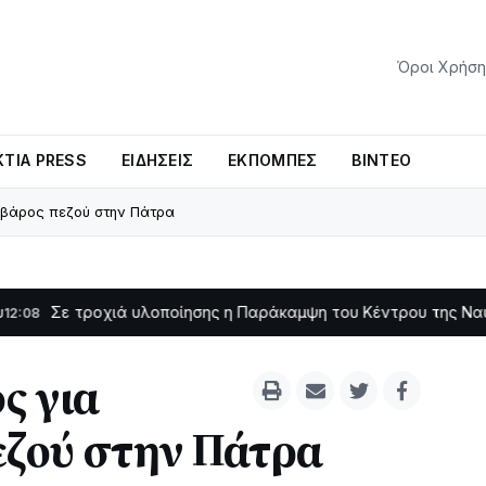
Όροι Χρήση
ΤΊΑ PRESS
ΕΙΔΉΣΕΙΣ
ΕΚΠΟΜΠΈΣ
ΒΊΝΤΕΟ
 βάρος πεζού στην Πάτρα
οχιά υλοποίησης η Παράκαμψη του Κέντρου της Ναυπάκτου
11:11
ς για
εζού στην Πάτρα