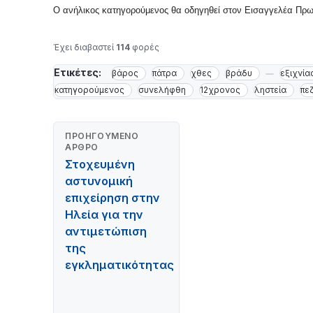
Ο ανήλικος κατηγορούμενος θα οδηγηθεί στον Εισαγγελέα Πρω
Έχει διαβαστεί
114
φορές
Ετικέτες:
βάρος
πάτρα
χθες
βράδυ
εξιχνία
κατηγορούμενος
συνελήφθη
12χρονος
ληστεία
πε
ΠΡΟΗΓΟΎΜΕΝΟ
ΆΡΘΡΟ
Στοχευμένη
αστυνομική
επιχείρηση στην
Ηλεία για την
αντιμετώπιση
της
εγκληματικότητας