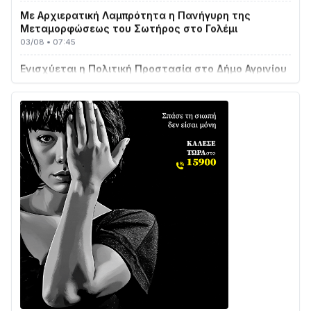
Με Αρχιερατική Λαμπρότητα η Πανήγυρη της
Μεταμορφώσεως του Σωτήρος στο Γολέμι
03/08 • 07:45
Ενισχύεται η Πολιτική Προστασία στο Δήμο Αγρινίου
με δύο νέα υδροφόρα οχήματα
02/08 • 18:26
Διαβάστε την «Ναυπακτία» που κυκλοφορεί
31/07 • 08:16
Δωρίδα για Όλους: «Καμία εκχώρηση των νερών
στην ΕΥΔΑΠ»
28/07 • 21:46
Διαβάστε την «Ναυπακτία» που κυκλοφορεί
24/07 • 11:31
ΕΚΤΑΚΤΟ – ΝΑΥΠΑΚΤΙΑ: ΣΥΝΑΓΕΡΜΟΣ ΣΤΗΝ
ΠΥΡΟΣΒΕΣΤΙΚΗ ΓΙΑ ΦΩΤΙΑ ΣΤΟΝ ΑΓΙΟ ΗΛΙΑ ΠΡΙΝ ΤΗ
ΓΡΑΝΙΤΣΑ
24/07 • 11:03
ΤΟ ΠΑΡΤΥ ΣΥΝΕΧΙΖΕΤΑΙ…