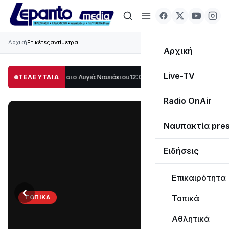
Αρχική
Ετικέτες
αντίμετρα
Αρχική
Live-TV
λο μέρος στο Λυγιά Ναυπάκτου
ΤΕΛΕΥΤΑΙΑ
12:08
Σε τροχιά υλοποίησης η Παράκαμψη τ
Radio OnAir
Ναυπακτία pre
Ειδήσεις
Επικαιρότητα
‹
›
Τοπικά
ΤΟΠΙΚΆ
Στο
Αθλητικά
σκοτάδι