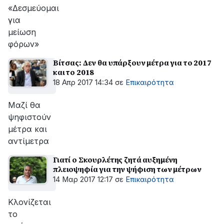
αποκατάσταση
«Δεσμεύομαι
της
για
βλάβης
μείωση
φόρων»
Βίτσας: Δεν θα υπάρξουν μέτρα για το 2017
και το 2018
18 Απρ 2017 14:34
σε
Επικαιρότητα
Μαζί θα
ψηφιστούν
μέτρα και
αντίμετρα
Γιατί ο Σκουρλέτης ζητά αυξημένη
πλειοψηφία για την ψήφιση των μέτρων
14 Μαρ 2017 12:17
σε
Επικαιρότητα
Κλονίζεται
το