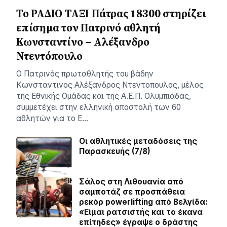
Το ΡΑΔΙΟ ΤΑΞΙ Πάτρας 18300 στηρίζει
επίσημα τον Πατρινό αθλητή
Κωνσταντίνο – Αλέξανδρο
Ντεντόπουλο
Ο Πατρινός πρωταθλητής του βάδην
Κωνσταντινος Αλέξανδρος Ντεντοπουλος, μέλος
της Εθνικής Ομάδας και της Α.Ε.Π. Ολυμπιάδας,
συμμετέχει στην ελληνική αποστολή των 60
αθλητών για το Ε…
Οι αθλητικές μεταδόσεις της
Παρασκευής (7/8)
Σάλος στη Λιθουανία από
σαμποτάζ σε προσπάθεια
ρεκόρ powerlifting από Βελγίδα:
«Είμαι ρατσιστής και το έκανα
επίτηδες» έγραψε ο δράστης