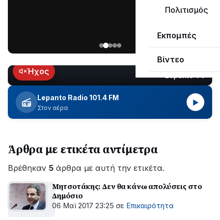
μεγάλο
Πολιτισμός
μέρος
Χωρίς
στο
Εκπομπές
ηλεκτροδότηση
Λυγιά
οι
Ναυπάκτου
Βίντεο
περιοχές
εδώ
Ήχος
Lepanto TV
LIVE
και
περίπου
Lepanto Radio 101.4 FM
▶
δύο
Στον αέρα
ώρες
–
Σε
Άρθρα με ετικέτα αντίμετρα
εξέλιξη
οι
Βρέθηκαν
εργασίες
5
άρθρα με αυτή την ετικέτα.
του
Μητσοτάκης: Δεν θα κάνω απολύσεις στο
ΔΕΔΔΗΕ
Δημόσιο
για
06 Μαϊ 2017 23:25
σε
Επικαιρότητα
την