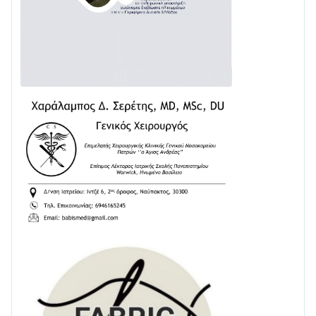
Δωρίδα για Όλους: «Καμία εκχώρηση των νερών
στην ΕΥΔΑΠ»
28/07 • 21:46
Διαβάστε την «Ναυπακτία» που κυκλοφορεί
24/07 • 11:31
ΕΚΤΑΚΤΟ – ΝΑΥΠΑΚΤΙΑ: ΣΥΝΑΓΕΡΜΟΣ ΣΤΗΝ
ΠΥΡΟΣΒΕΣΤΙΚΗ ΓΙΑ ΦΩΤΙΑ ΣΤΟΝ ΑΓΙΟ ΗΛΙΑ ΠΡΙΝ ΤΗ
ΓΡΑΝΙΤΣΑ
24/07 • 11:03