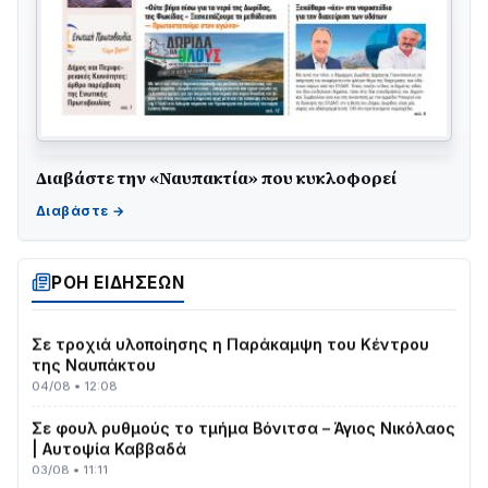
Διαβάστε την «Ναυπακτία» που κυκλοφορεί
ΤΟ ΠΑΡΤΥ ΣΥΝΕΧΙΖΕΤΑΙ…
05/08 • 08:41
Στο σκοτάδι μεγάλο μέρος στο Λυγιά Ναυπάκτου
04/08 • 19:47
ΡΟΗ ΕΙΔΗΣΕΩΝ
Σε τροχιά υλοποίησης η Παράκαμψη του Κέντρου
της Ναυπάκτου
04/08 • 12:08
Σε φουλ ρυθμούς το τμήμα Βόνιτσα – Άγιος Νικόλαος
| Αυτοψία Καββαδά
03/08 • 11:11