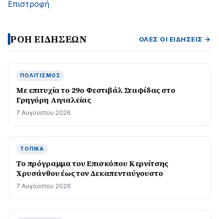
Επιστροφή
ΡΟΗ ΕΙΔΗΣΕΩΝ
ΌΛΕΣ ΟΙ ΕΙΔΉΣΕΙΣ →
ΠΟΛΙΤΙΣΜΌΣ
Με επιτυχία το 29ο Φεστιβάλ Σταφίδας στο
Γρηγόρη Aιγιαλείας
7 Αυγούστου 2026
ΤΟΠΙΚΆ
Το πρόγραμμα του Επισκόπου Κερνίτσης
Χρυσάνθου έως τον Δεκαπενταύγουστο
7 Αυγούστου 2026