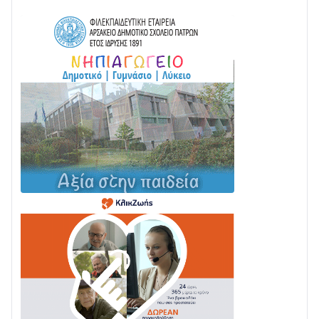
05/08 • 08:41
Στο σκοτάδι μεγάλο μέρος στο Λυγιά Ναυπάκτου
04/08 • 19:47
Σε τροχιά υλοποίησης η Παράκαμψη του Κέντρου
της Ναυπάκτου
04/08 • 12:08
Σε φουλ ρυθμούς το τμήμα Βόνιτσα – Άγιος Νικόλαος
| Αυτοψία Καββαδά
03/08 • 11:11
Με Αρχιερατική Λαμπρότητα η Πανήγυρη της
Μεταμορφώσεως του Σωτήρος στο Γολέμι
03/08 • 07:45
Ενισχύεται η Πολιτική Προστασία στο Δήμο Αγρινίου
με δύο νέα υδροφόρα οχήματα
02/08 • 18:26
Διαβάστε την «Ναυπακτία» που κυκλοφορεί
31/07 • 08:16