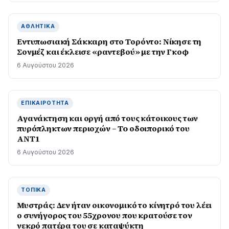
ΑΘΛΗΤΙΚΆ
Εντυπωσιακή Σάκκαρη στο Τορόντο: Νίκησε τη
Σονμέζ και έκλεισε «ραντεβού» με την Γκοφ
6 Αυγούστου 2026
ΕΠΙΚΑΙΡΌΤΗΤΑ
Αγανάκτηση και οργή από τους κάτοικους των
πυρόπληκτων περιοχών – To οδοιπορικό του
ΑΝΤ1
6 Αυγούστου 2026
ΤΟΠΙΚΆ
Μυστράς: Δεν ήταν οικονομικό το κίνητρό του λέει
ο συνήγορος του 55χρονου που κρατούσε τον
νεκρό πατέρα του σε καταψύκτη