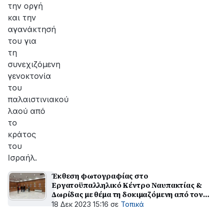
την οργή
και την
αγανάκτησή
του για
τη
συνεχιζόμενη
γενοκτονία
του
παλαιστινιακού
λαού από
το
κράτος
του
Ισραήλ.
Έκθεση φωτογραφίας στο
Εργατοϋπαλληλικό Κέντρο Ναυπακτίας &
Δωρίδας με θέμα τη δοκιμαζόμενη από τον
πόλεμο Λωρίδα της Γάζας
18 Δεκ 2023 15:16
σε
Τοπικά