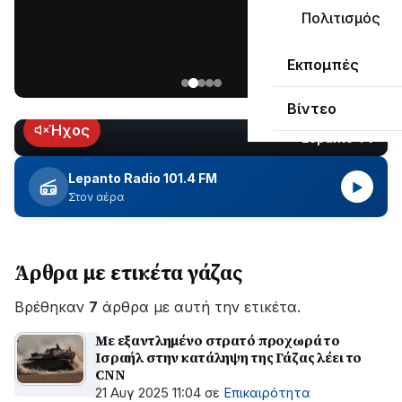
μεγάλο
Πολιτισμός
μέρος
Χωρίς
στο
Εκπομπές
ηλεκτροδότηση
Λυγιά
οι
Ναυπάκτου
Βίντεο
περιοχές
εδώ
Ήχος
Lepanto TV
LIVE
και
περίπου
Lepanto Radio 101.4 FM
▶
δύο
Στον αέρα
ώρες
–
Σε
Άρθρα με ετικέτα γάζας
εξέλιξη
οι
Βρέθηκαν
εργασίες
7
άρθρα με αυτή την ετικέτα.
του
Με εξαντλημένο στρατό προχωρά το
ΔΕΔΔΗΕ
Ισραήλ στην κατάληψη της Γάζας λέει το
για
CNN
την
21 Αυγ 2025 11:04
σε
Επικαιρότητα