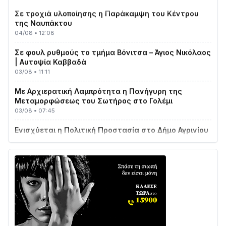
Σε τροχιά υλοποίησης η Παράκαμψη του Κέντρου
της Ναυπάκτου
04/08 • 12:08
Σε φουλ ρυθμούς το τμήμα Βόνιτσα – Άγιος Νικόλαος
| Αυτοψία Καββαδά
03/08 • 11:11
Με Αρχιερατική Λαμπρότητα η Πανήγυρη της
Μεταμορφώσεως του Σωτήρος στο Γολέμι
03/08 • 07:45
Ενισχύεται η Πολιτική Προστασία στο Δήμο Αγρινίου
με δύο νέα υδροφόρα οχήματα
02/08 • 18:26
Διαβάστε την «Ναυπακτία» που κυκλοφορεί
31/07 • 08:16
Δωρίδα για Όλους: «Καμία εκχώρηση των νερών
στην ΕΥΔΑΠ»
28/07 • 21:46