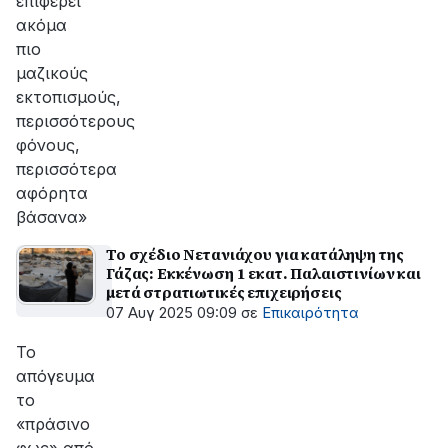
επιφέρει
ακόμα
πιο
μαζικούς
εκτοπισμούς,
περισσότερους
φόνους,
περισσότερα
αφόρητα
βάσανα»
Το σχέδιο Νετανιάχου για κατάληψη της
Γάζας: Εκκένωση 1 εκατ. Παλαιστινίων και
μετά στρατιωτικές επιχειρήσεις
07 Αυγ 2025 09:09
σε
Επικαιρότητα
Το
απόγευμα
το
«πράσινο