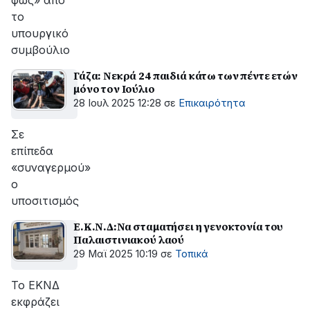
φως» από
το
υπουργικό
συμβούλιο
Γάζα: Νεκρά 24 παιδιά κάτω των πέντε ετών
μόνο τον Ιούλιο
28 Ιουλ 2025 12:28
σε
Επικαιρότητα
Σε
επίπεδα
«συναγερμού»
ο
υποσιτισμός
Ε.Κ.Ν.Δ:Να σταματήσει η γενοκτονία του
Παλαιστινιακού λαού
29 Μαϊ 2025 10:19
σε
Τοπικά
Το ΕΚΝΔ
εκφράζει