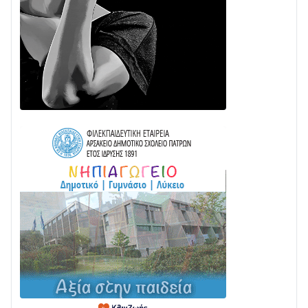
Διαβάστε την «Ναυπακτία» που κυκλοφορεί
24/07 • 11:31
ΕΚΤΑΚΤΟ – ΝΑΥΠΑΚΤΙΑ: ΣΥΝΑΓΕΡΜΟΣ ΣΤΗΝ
ΠΥΡΟΣΒΕΣΤΙΚΗ ΓΙΑ ΦΩΤΙΑ ΣΤΟΝ ΑΓΙΟ ΗΛΙΑ ΠΡΙΝ ΤΗ
ΓΡΑΝΙΤΣΑ
24/07 • 11:03
ΤΟ ΠΑΡΤΥ ΣΥΝΕΧΙΖΕΤΑΙ…
05/08 • 08:41
Στο σκοτάδι μεγάλο μέρος στο Λυγιά Ναυπάκτου
04/08 • 19:47
Σε τροχιά υλοποίησης η Παράκαμψη του Κέντρου
της Ναυπάκτου
04/08 • 12:08
Σε φουλ ρυθμούς το τμήμα Βόνιτσα – Άγιος Νικόλαος
| Αυτοψία Καββαδά
03/08 • 11:11
Με Αρχιερατική Λαμπρότητα η Πανήγυρη της
Μεταμορφώσεως του Σωτήρος στο Γολέμι