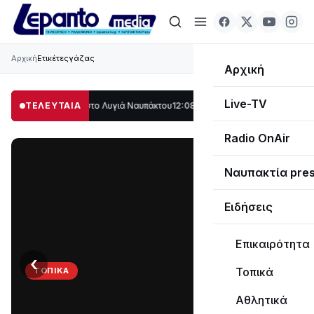
Αρχική
Ετικέτες
γάζας
Αρχική
Live-TV
ο μέρος στο Λυγιά Ναυπάκτου
ΤΕΛΕΥΤΑΙΑ
12:08
Σε τροχιά υλοποίησης η Παράκαμψη το
Radio OnAir
Ναυπακτία pre
Ειδήσεις
Επικαιρότητα
‹
›
Τοπικά
ΤΟΠΙΚΆ
Στο
Αθλητικά
σκοτάδι