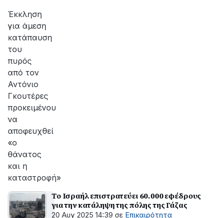
αποκατάσταση
της
Έκκληση
βλάβης
για άμεση
κατάπαυση
του
πυρός
από τον
Αντόνιο
Γκουτέρες
προκειμένου
να
αποφευχθεί
«ο
θάνατος
και η
καταστροφή»
Το Ισραήλ επιστρατεύει 60.000 εφέδρους
για την κατάληψη της πόλης της Γάζας
20 Αυγ 2025 14:39
σε
Επικαιρότητα