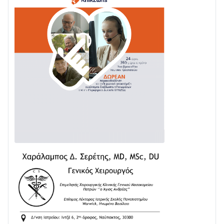
03/08 • 07:45
Ενισχύεται η Πολιτική Προστασία στο Δήμο Αγρινίου
με δύο νέα υδροφόρα οχήματα
02/08 • 18:26
Διαβάστε την «Ναυπακτία» που κυκλοφορεί
31/07 • 08:16
Δωρίδα για Όλους: «Καμία εκχώρηση των νερών
στην ΕΥΔΑΠ»
28/07 • 21:46
Διαβάστε την «Ναυπακτία» που κυκλοφορεί
24/07 • 11:31
ΕΚΤΑΚΤΟ – ΝΑΥΠΑΚΤΙΑ: ΣΥΝΑΓΕΡΜΟΣ ΣΤΗΝ
ΠΥΡΟΣΒΕΣΤΙΚΗ ΓΙΑ ΦΩΤΙΑ ΣΤΟΝ ΑΓΙΟ ΗΛΙΑ ΠΡΙΝ ΤΗ
ΓΡΑΝΙΤΣΑ
24/07 • 11:03