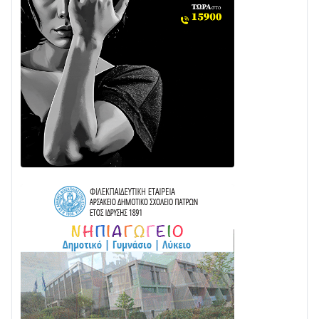
Δωρίδα για Όλους: «Καμία εκχώρηση των νερών
στην ΕΥΔΑΠ»
28/07 • 21:46
Διαβάστε την «Ναυπακτία» που κυκλοφορεί
24/07 • 11:31
ΕΚΤΑΚΤΟ – ΝΑΥΠΑΚΤΙΑ: ΣΥΝΑΓΕΡΜΟΣ ΣΤΗΝ
ΠΥΡΟΣΒΕΣΤΙΚΗ ΓΙΑ ΦΩΤΙΑ ΣΤΟΝ ΑΓΙΟ ΗΛΙΑ ΠΡΙΝ ΤΗ
ΓΡΑΝΙΤΣΑ
24/07 • 11:03
ΤΟ ΠΑΡΤΥ ΣΥΝΕΧΙΖΕΤΑΙ…
05/08 • 08:41
Στο σκοτάδι μεγάλο μέρος στο Λυγιά Ναυπάκτου
04/08 • 19:47
Σε τροχιά υλοποίησης η Παράκαμψη του Κέντρου
της Ναυπάκτου
04/08 • 12:08
Σε φουλ ρυθμούς το τμήμα Βόνιτσα – Άγιος Νικόλαος
| Αυτοψία Καββαδά