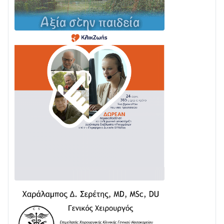
03/08 • 11:11
Με Αρχιερατική Λαμπρότητα η Πανήγυρη της
Μεταμορφώσεως του Σωτήρος στο Γολέμι
03/08 • 07:45
Ενισχύεται η Πολιτική Προστασία στο Δήμο Αγρινίου
με δύο νέα υδροφόρα οχήματα
02/08 • 18:26
Διαβάστε την «Ναυπακτία» που κυκλοφορεί
31/07 • 08:16
Δωρίδα για Όλους: «Καμία εκχώρηση των νερών
στην ΕΥΔΑΠ»
28/07 • 21:46
Διαβάστε την «Ναυπακτία» που κυκλοφορεί
24/07 • 11:31
ΕΚΤΑΚΤΟ – ΝΑΥΠΑΚΤΙΑ: ΣΥΝΑΓΕΡΜΟΣ ΣΤΗΝ
ΠΥΡΟΣΒΕΣΤΙΚΗ ΓΙΑ ΦΩΤΙΑ ΣΤΟΝ ΑΓΙΟ ΗΛΙΑ ΠΡΙΝ ΤΗ
ΓΡΑΝΙΤΣΑ