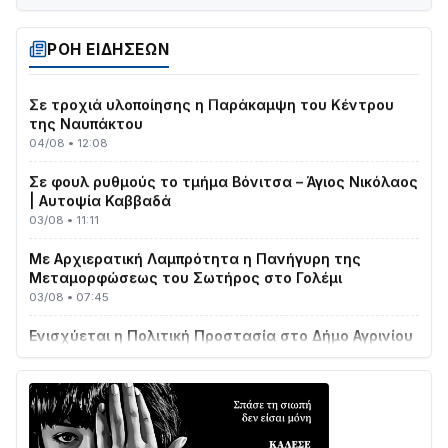
Στο σκοτάδι μεγάλο μέρος στο Λυγιά Ναυπάκτου
04/08 • 19:47
ΡΟΗ ΕΙΔΗΣΕΩΝ
Σε τροχιά υλοποίησης η Παράκαμψη του Κέντρου
της Ναυπάκτου
04/08 • 12:08
Σε φουλ ρυθμούς το τμήμα Βόνιτσα – Άγιος Νικόλαος
| Αυτοψία Καββαδά
03/08 • 11:11
Με Αρχιερατική Λαμπρότητα η Πανήγυρη της
Μεταμορφώσεως του Σωτήρος στο Γολέμι
03/08 • 07:45
Ενισχύεται η Πολιτική Προστασία στο Δήμο Αγρινίου
με δύο νέα υδροφόρα οχήματα
02/08 • 18:26
Διαβάστε την «Ναυπακτία» που κυκλοφορεί
31/07 • 08:16