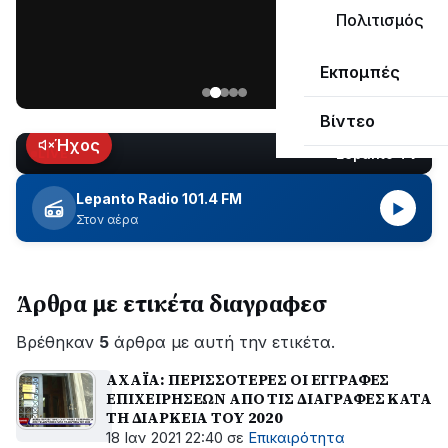
μεγάλο
Πολιτισμός
μέρος
Χωρίς
στο
Εκπομπές
ηλεκτροδότηση
Λυγιά
οι
Ναυπάκτου
Βίντεο
περιοχές
εδώ
Ήχος
Lepanto TV
LIVE
και
περίπου
Lepanto Radio 101.4 FM
▶
δύο
Στον αέρα
ώρες
–
Σε
Άρθρα με ετικέτα διαγραφεσ
εξέλιξη
οι
Βρέθηκαν
εργασίες
5
άρθρα με αυτή την ετικέτα.
του
ΑΧΑΪΑ: ΠΕΡΙΣΣΟΤΕΡΕΣ ΟΙ ΕΓΓΡΑΦΕΣ
ΔΕΔΔΗΕ
ΕΠΙΧΕΙΡΗΣΕΩΝ ΑΠΟ ΤΙΣ ΔΙΑΓΡΑΦΕΣ ΚΑΤΑ
για
ΤΗ ΔΙΑΡΚΕΙΑ ΤΟΥ 2020
την
18 Ιαν 2021 22:40
σε
Επικαιρότητα