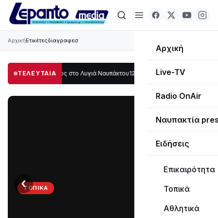
Αρχική
Ετικέτες
διαγραφεσ
Αρχική
Live-TV
γάλο μέρος στο Λυγιά Ναυπάκτου
ΤΕΛΕΥΤΑΙΑ
12:08
Σε τροχιά υλοποίησης η Παράκαμψη
Radio OnAir
Ναυπακτία pre
Ειδήσεις
Επικαιρότητα
‹
›
Τοπικά
ΤΟΠΙΚΆ
Στο
Αθλητικά
σκοτάδι