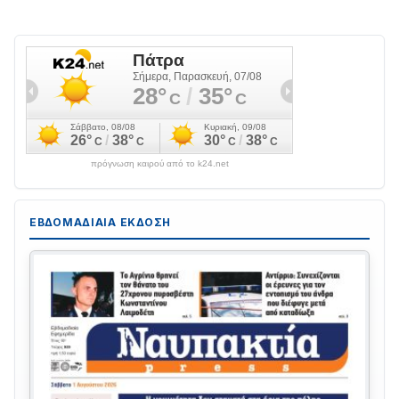
πρόγνωση καιρού από το k24.net