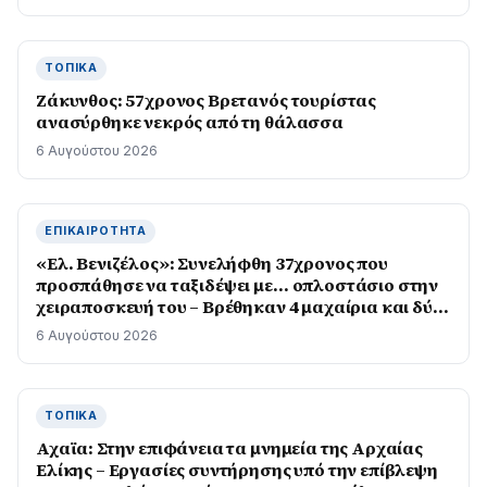
ΤΟΠΙΚΆ
Ζάκυνθος: 57χρονος Βρετανός τουρίστας
ανασύρθηκε νεκρός από τη θάλασσα
6 Αυγούστου 2026
ΕΠΙΚΑΙΡΌΤΗΤΑ
«Ελ. Βενιζέλος»: Συνελήφθη 37χρονος που
προσπάθησε να ταξιδέψει με… οπλοστάσιο στην
χειραποσκευή του – Βρέθηκαν 4 μαχαίρια και δύο
ψαλίδια κλαδέματος
6 Αυγούστου 2026
ΤΟΠΙΚΆ
Αχαϊα: Στην επιφάνεια τα μνημεία της Αρχαίας
Ελίκης – Εργασίες συντήρησης υπό την επίβλεψη