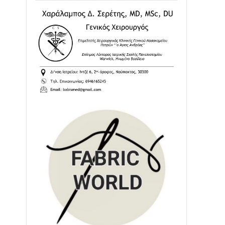
02/08 • 18:26
Διαβάστε την «Ναυπακτία» που
κυκλοφορεί
31/07 • 08:16
Δωρίδα για Όλους: «Καμία εκχώρηση
των νερών στην ΕΥΔΑΠ»
28/07 • 21:46
Διαβάστε την «Ναυπακτία» που
κυκλοφορεί
24/07 • 11:31
ΕΚΤΑΚΤΟ – ΝΑΥΠΑΚΤΙΑ: ΣΥΝΑΓΕΡΜΟΣ
ΣΤΗΝ ΠΥΡΟΣΒΕΣΤΙΚΗ ΓΙΑ ΦΩΤΙΑ ΣΤΟΝ
ΑΓΙΟ ΗΛΙΑ ΠΡΙΝ ΤΗ ΓΡΑΝΙΤΣΑ
24/07 • 11:03