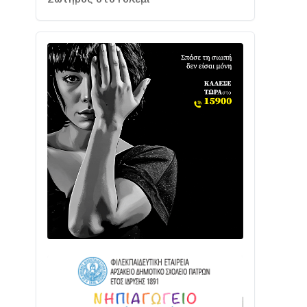
Ενισχύεται η Πολιτική Προστασία στο
Δήμο Αγρινίου με δύο νέα υδροφόρα
οχήματα
02/08 • 18:26
Διαβάστε την «Ναυπακτία» που
κυκλοφορεί
31/07 • 08:16
Δωρίδα για Όλους: «Καμία εκχώρηση
των νερών στην ΕΥΔΑΠ»
28/07 • 21:46
Διαβάστε την «Ναυπακτία» που
κυκλοφορεί
24/07 • 11:31
ΕΚΤΑΚΤΟ – ΝΑΥΠΑΚΤΙΑ: ΣΥΝΑΓΕΡΜΟΣ
ΣΤΗΝ ΠΥΡΟΣΒΕΣΤΙΚΗ ΓΙΑ ΦΩΤΙΑ ΣΤΟΝ
ΑΓΙΟ ΗΛΙΑ ΠΡΙΝ ΤΗ ΓΡΑΝΙΤΣΑ
24/07 • 11:03