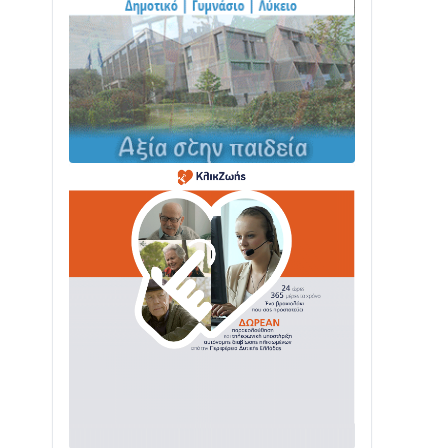
ΤΟ ΠΑΡΤΥ ΣΥΝΕΧΙΖΕΤΑΙ…
05/08 • 08:41
Στο σκοτάδι μεγάλο μέρος στο Λυγιά
Ναυπάκτου
04/08 • 19:47
Σε τροχιά υλοποίησης η Παράκαμψη
του Κέντρου της Ναυπάκτου
04/08 • 12:08
Σε φουλ ρυθμούς το τμήμα Βόνιτσα –
Άγιος Νικόλαος | Αυτοψία Καββαδά
03/08 • 11:11
Με Αρχιερατική Λαμπρότητα η
Πανήγυρη της Μεταμορφώσεως του
Σωτήρος στο Γολέμι
03/08 • 07:45
Ενισχύεται η Πολιτική Προστασία στο
Δήμο Αγρινίου με δύο νέα υδροφόρα
οχήματα