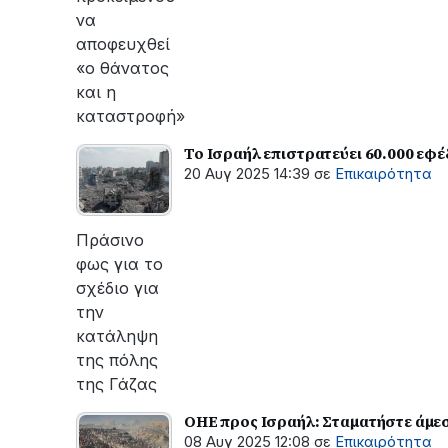
να
αποφευχθεί
«ο θάνατος
και η
καταστροφή»
Το Ισραήλ επιστρατεύει 60.000 εφέ
20 Αυγ 2025 14:39
σε
Επικαιρότητα
Πράσινο
φως για το
σχέδιο για
την
κατάληψη
της πόλης
της Γάζας
ΟΗΕ προς Ισραήλ: Σταματήστε άμεσ
08 Αυγ 2025 12:08
σε
Επικαιρότητα