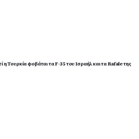
 η Τουρκία φοβάται τα F-35 του Ισραήλ και τα Rafale της