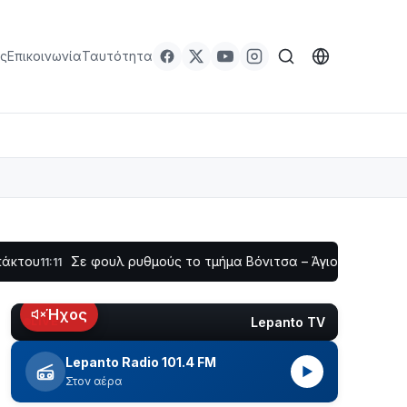
ς
Επικοινωνία
Ταυτότητα
Σε φουλ ρυθμούς το τμήμα Βόνιτσα – Άγιος Νικόλαος | Αυτοψ
1
Ήχος
Lepanto TV
LIVE
Lepanto Radio 101.4 FM
▶
Στον αέρα