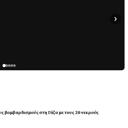
›
υς βομβαρδισμούς στη Γάζα με τους 20 νεκρούς