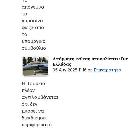
απόγευμα
το
«πράσινο
φως» από
το
υπουργικό
συμβούλιο
Απόρρητη έκθεση αποκαλύπτει: Γιατί
Ελλάδας
05 Αυγ 2025 11:16
σε
Επικαιρότητα
Η Τουρκία
πλέον
αντιλαμβάνεται
ότι δεν
μπορεί να
διεκδικήσει
περιφερειακό