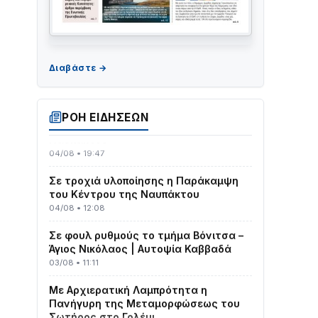
ΤΟ ΠΑΡΤΥ ΣΥΝΕΧΙΖΕΤΑΙ…
05/08 • 08:41
Στο σκοτάδι μεγάλο μέρος στο Λυγιά
ΡΟΗ ΕΙΔΗΣΕΩΝ
Ναυπάκτου
04/08 • 19:47
Σε τροχιά υλοποίησης η Παράκαμψη
του Κέντρου της Ναυπάκτου
04/08 • 12:08
Σε φουλ ρυθμούς το τμήμα Βόνιτσα –
Άγιος Νικόλαος | Αυτοψία Καββαδά
03/08 • 11:11
Με Αρχιερατική Λαμπρότητα η
Πανήγυρη της Μεταμορφώσεως του
Σωτήρος στο Γολέμι
03/08 • 07:45