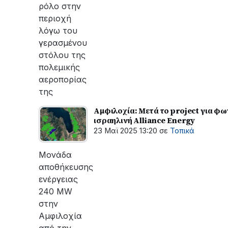
ρόλο στην
περιοχή
λόγω του
γερασμένου
στόλου της
πολεμικής
αεροπορίας
της
Αμφιλοχία: Μετά το project για φ
ισραηλινή Alliance Energy
23 Μαϊ 2025 13:20
σε
Τοπικά
Μονάδα
αποθήκευσης
ενέργειας
240 MW
στην
Αμφιλοχία
από την