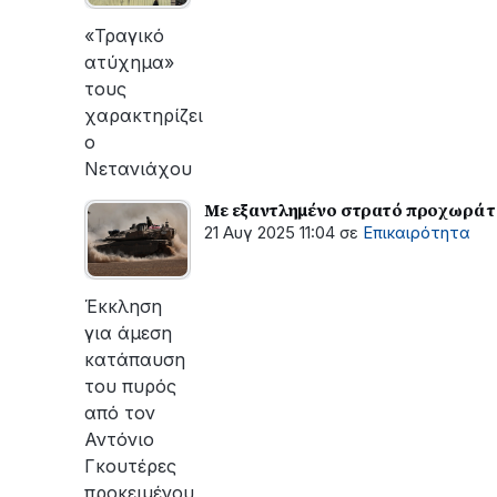
οι
εργασίες
«Τραγικό
του
ατύχημα»
ΔΕΔΔΗΕ
τους
για
χαρακτηρίζει
την
ο
αποκατάσταση
Νετανιάχου
της
βλάβης
Με εξαντλημένο στρατό προχωρά το
21 Αυγ 2025 11:04
σε
Επικαιρότητα
Έκκληση
για άμεση
κατάπαυση
του πυρός
από τον
Αντόνιο
Γκουτέρες
προκειμένου