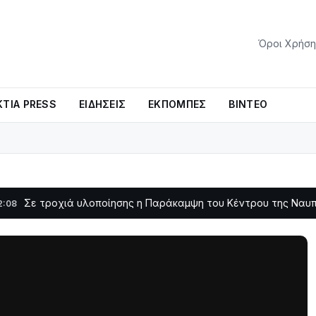
Όροι Χρήση
ΤΊΑ PRESS
ΕΙΔΉΣΕΙΣ
ΕΚΠΟΜΠΈΣ
ΒΊΝΤΕΟ
ροχιά υλοποίησης η Παράκαμψη του Κέντρου της Ναυπάκτου
11:1