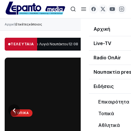
Αρχική
Ετικέτες
κάποιος
Αρχική
Live-TV
 μέρος στο Λυγιά Ναυπάκτου
ΤΕΛΕΥΤΑΙΑ
12:08
Σε τροχιά υλοποίησης η Παράκαμψη του
Radio OnAir
Ναυπακτία pre
Ειδήσεις
Επικαιρότητα
‹
›
Τοπικά
ΤΟΠΙΚΆ
Στο
Αθλητικά
σκοτάδι