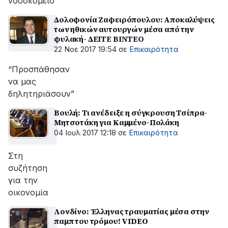
νοσοκομείο
Δολοφονία Ζαφειρόπουλου: Αποκαλύψεις
των ηθικών αυτουργών μέσα από την
φυλακή- ΔΕΙΤΕ ΒΙΝΤΕΟ
22 Νοε 2017 19:54
σε
Επικαιρότητα
“Προσπάθησαν
να μας
δηλητηριάσουν”
Βουλή: Τι ανέδειξε η σύγκρουση Τσίπρα-
Μητσοτάκη για Καμμένο-Πολάκη
04 Ιουλ 2017 12:18
σε
Επικαιρότητα
Στη
συζήτηση
για την
οικονομία
Λονδίνο: Έλληνας τραυματίας μέσα στην
παμπ του τρόμου! VIDEO