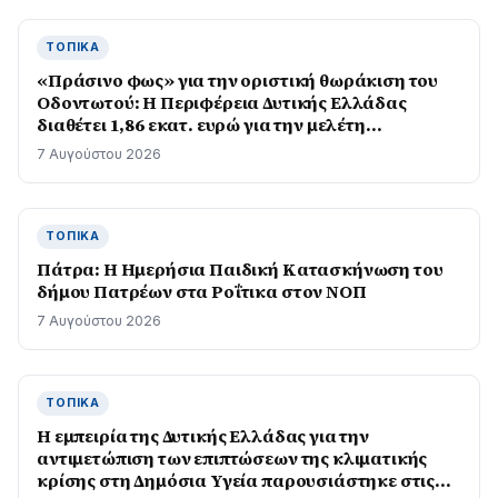
ΤΟΠΙΚΆ
«Πράσινο φως» για την οριστική θωράκιση του
Οδοντωτού: Η Περιφέρεια Δυτικής Ελλάδας
διαθέτει 1,86 εκατ. ευρώ για την μελέτη
επαναλειτουργίας του ιστορικού σιδηρόδρομου
7 Αυγούστου 2026
ΤΟΠΙΚΆ
Πάτρα: Η Ημερήσια Παιδική Κατασκήνωση του
δήμου Πατρέων στα Ροΐτικα στον ΝΟΠ
7 Αυγούστου 2026
ΤΟΠΙΚΆ
Η εμπειρία της Δυτικής Ελλάδας για την
αντιμετώπιση των επιπτώσεων της κλιματικής
κρίσης στη Δημόσια Υγεία παρουσιάστηκε στις