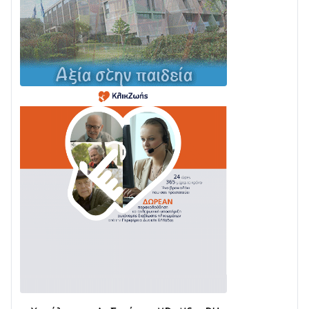
Σε φουλ ρυθμούς το τμήμα Βόνιτσα – Άγιος Νικόλαος
| Αυτοψία Καββαδά
03/08 • 11:11
Με Αρχιερατική Λαμπρότητα η Πανήγυρη της
Μεταμορφώσεως του Σωτήρος στο Γολέμι
03/08 • 07:45
Ενισχύεται η Πολιτική Προστασία στο Δήμο Αγρινίου
με δύο νέα υδροφόρα οχήματα
02/08 • 18:26
Διαβάστε την «Ναυπακτία» που κυκλοφορεί
31/07 • 08:16
Δωρίδα για Όλους: «Καμία εκχώρηση των νερών
στην ΕΥΔΑΠ»
28/07 • 21:46
Διαβάστε την «Ναυπακτία» που κυκλοφορεί
24/07 • 11:31