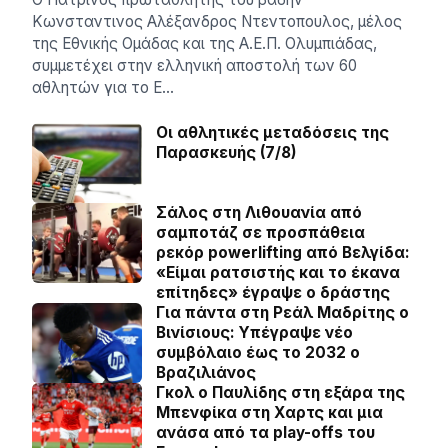
Κωνσταντινος Αλέξανδρος Ντεντοπουλος, μέλος
της Εθνικής Ομάδας και της Α.Ε.Π. Ολυμπιάδας,
συμμετέχει στην ελληνική αποστολή των 60
αθλητών για το Ε…
Οι αθλητικές μεταδόσεις της
Παρασκευής (7/8)
Σάλος στη Λιθουανία από
σαμποτάζ σε προσπάθεια
ρεκόρ powerlifting από Βελγίδα:
«Είμαι ρατσιστής και το έκανα
επίτηδες» έγραψε ο δράστης
Για πάντα στη Ρεάλ Μαδρίτης ο
Βινίσιους: Yπέγραψε νέο
συμβόλαιο έως το 2032 ο
Βραζιλιάνος
Γκολ ο Παυλίδης στη εξάρα της
Μπενφίκα στη Χαρτς και μια
ανάσα από τα play-offs του