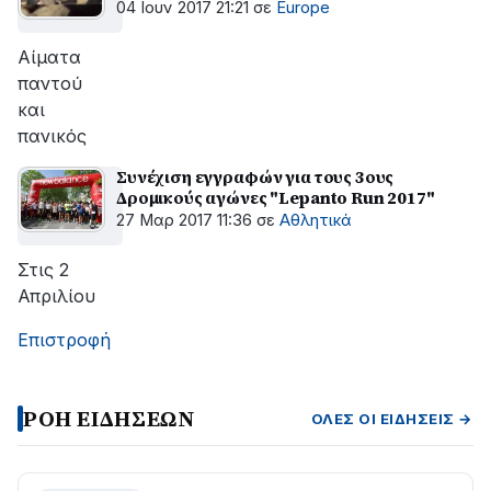
04 Ιουν 2017 21:21
σε
Europe
Αίματα
παντού
και
πανικός
Συνέχιση εγγραφών για τους 3ους
Δρομικούς αγώνες "Lepanto Run 2017"
27 Μαρ 2017 11:36
σε
Αθλητικά
Στις 2
Απριλίου
Επιστροφή
ΡΟΗ ΕΙΔΗΣΕΩΝ
ΌΛΕΣ ΟΙ ΕΙΔΉΣΕΙΣ →