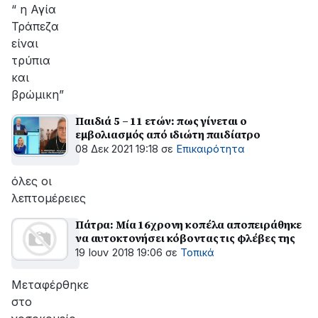
“ η Αγία
Τράπεζα
είναι
τρύπια
και
βρώμικη”
Παιδιά 5 – 11 ετών: πως γίνεται ο
εμβολιασμός από ιδιώτη παιδίατρο
08 Δεκ 2021 19:18
σε
Επικαιρότητα
όλες οι
λεπτομέρειες
Πάτρα: Μία 16χρονη κοπέλα αποπειράθηκε
να αυτοκτονήσει κόβοντας τις φλέβες της
19 Ιουν 2018 19:06
σε
Τοπικά
Μεταφέρθηκε
στο