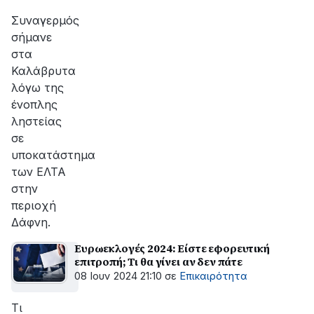
αποκατάσταση
της
Συναγερμός
βλάβης
σήμανε
στα
Καλάβρυτα
λόγω της
ένοπλης
ληστείας
σε
υποκατάστημα
των ΕΛΤΑ
στην
περιοχή
Δάφνη.
Ευρωεκλογές 2024: Είστε εφορευτική
επιτροπή; Τι θα γίνει αν δεν πάτε
08 Ιουν 2024 21:10
σε
Επικαιρότητα
Τι