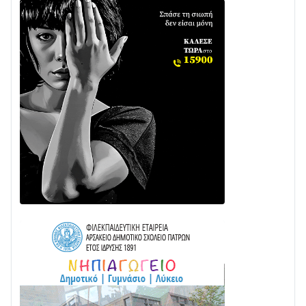
Διαβάστε την «Ναυπακτία» που κυκλοφορεί
31/07 • 08:16
Δωρίδα για Όλους: «Καμία εκχώρηση των νερών
στην ΕΥΔΑΠ»
28/07 • 21:46
Διαβάστε την «Ναυπακτία» που κυκλοφορεί
24/07 • 11:31
ΕΚΤΑΚΤΟ – ΝΑΥΠΑΚΤΙΑ: ΣΥΝΑΓΕΡΜΟΣ ΣΤΗΝ
ΠΥΡΟΣΒΕΣΤΙΚΗ ΓΙΑ ΦΩΤΙΑ ΣΤΟΝ ΑΓΙΟ ΗΛΙΑ ΠΡΙΝ ΤΗ
ΓΡΑΝΙΤΣΑ
24/07 • 11:03
ΤΟ ΠΑΡΤΥ ΣΥΝΕΧΙΖΕΤΑΙ…
05/08 • 08:41
Στο σκοτάδι μεγάλο μέρος στο Λυγιά Ναυπάκτου
04/08 • 19:47
Σε τροχιά υλοποίησης η Παράκαμψη του Κέντρου
της Ναυπάκτου
04/08 • 12:08