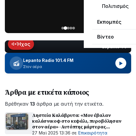
μεγάλο
Πολιτισμός
μέρος
Χωρίς
στο
Εκπομπές
ηλεκτροδότηση
Λυγιά
οι
Ναυπάκτου
Βίντεο
περιοχές
εδώ
Ήχος
Lepanto TV
LIVE
και
περίπου
Lepanto Radio 101.4 FM
▶
δύο
Στον αέρα
ώρες
–
Σε
Άρθρα με ετικέτα κάποιος
εξέλιξη
οι
Βρέθηκαν
εργασίες
13
άρθρα με αυτή την ετικέτα.
του
Ληστεία Καλάβρυτα: «Μου έβαλαν
ΔΕΔΔΗΕ
καλάσνικοφ στο κεφάλι, πυροβόλησαν
για
στον αέρα» -Αυτόπτης μάρτυρας
την
περιγράφει
27 Μαϊ 2025 13:36
σε
Επικαιρότητα