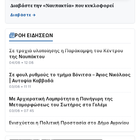
Διαβάστε την «Ναυπακτία» που κυκλοφορεί
ΤΟ ΠΑΡΤΥ ΣΥΝΕΧΙΖΕΤΑΙ…
05/08 • 08:41
Στο σκοτάδι μεγάλο μέρος στο Λυγιά Ναυπάκτου
04/08 • 19:47
ΡΟΗ ΕΙΔΗΣΕΩΝ
Σε τροχιά υλοποίησης η Παράκαμψη του Κέντρου
της Ναυπάκτου
04/08 • 12:08
Σε φουλ ρυθμούς το τμήμα Βόνιτσα – Άγιος Νικόλαος
| Αυτοψία Καββαδά
03/08 • 11:11
Με Αρχιερατική Λαμπρότητα η Πανήγυρη της
Μεταμορφώσεως του Σωτήρος στο Γολέμι
03/08 • 07:45
Ενισχύεται η Πολιτική Προστασία στο Δήμο Αγρινίου
με δύο νέα υδροφόρα οχήματα
02/08 • 18:26