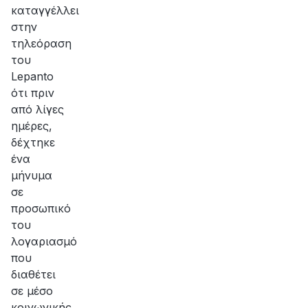
καταγγέλλει
στην
τηλεόραση
του
Lepanto
ότι πριν
από λίγες
ημέρες,
δέχτηκε
ένα
μήνυμα
σε
προσωπικό
του
λογαριασμό
που
διαθέτει
σε μέσο
κοινωνικής