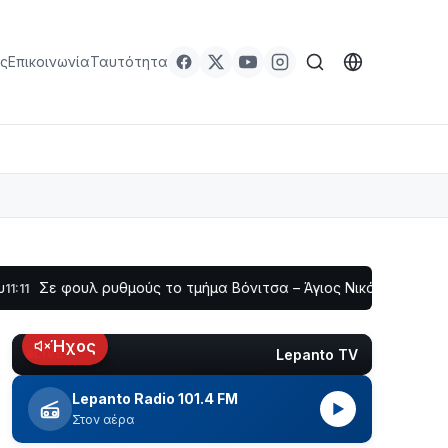
ς
Επικοινωνία
Ταυτότητα
ουλ ρυθμούς το τμήμα Βόνιτσα – Άγιος Νικόλαος | Αυτοψία Καβ
Ήχος
Lepanto TV
LIVE
Lepanto Radio 101.4 FM
▶
Στον αέρα