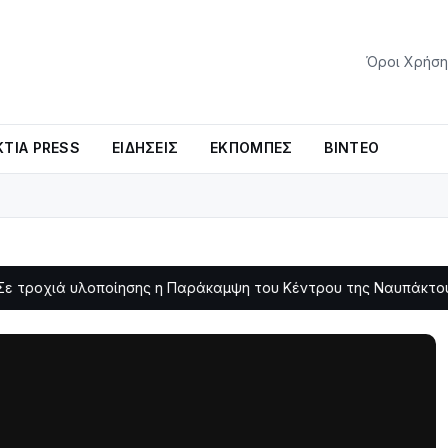
Όροι Χρήση
ΤΊΑ PRESS
ΕΙΔΉΣΕΙΣ
ΕΚΠΟΜΠΈΣ
ΒΊΝΤΕΟ
υλοποίησης η Παράκαμψη του Κέντρου της Ναυπάκτου
Σε φ
11:11