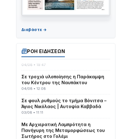
ΤΟ ΠΑΡΤΥ ΣΥΝΕΧΙΖΕΤΑΙ…
05/08 • 08:41
Στο σκοτάδι μεγάλο μέρος στο Λυγιά
ί
ΡΟΗ ΕΙΔΗΣΕΩΝ
Ναυπάκτου
04/08 • 19:47
Σε τροχιά υλοποίησης η Παράκαμψη
του Κέντρου της Ναυπάκτου
04/08 • 12:08
Σε φουλ ρυθμούς το τμήμα Βόνιτσα –
Άγιος Νικόλαος | Αυτοψία Καββαδά
03/08 • 11:11
Με Αρχιερατική Λαμπρότητα η
Πανήγυρη της Μεταμορφώσεως του
Σωτήρος στο Γολέμι
03/08 • 07:45