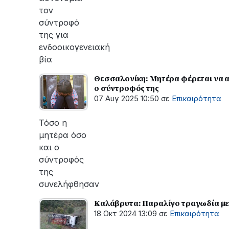
τον
σύντροφό
της για
ενδοοικογενειακή
βία
Θεσσαλονίκη: Μητέρα φέρεται να ακ
ο σύντροφός της
07 Αυγ 2025 10:50
σε
Επικαιρότητα
Τόσο η
μητέρα όσο
και ο
σύντροφός
της
συνελήφθησαν
Καλάβρυτα: Παραλίγο τραγωδία με
18 Οκτ 2024 13:09
σε
Επικαιρότητα