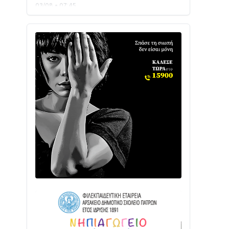
Ενισχύεται η Πολιτική Προστασία στο
Δήμο Αγρινίου με δύο νέα υδροφόρα
οχήματα
02/08 • 18:26
Διαβάστε την «Ναυπακτία» που
κυκλοφορεί
31/07 • 08:16
Δωρίδα για Όλους: «Καμία εκχώρηση
των νερών στην ΕΥΔΑΠ»
28/07 • 21:46
Διαβάστε την «Ναυπακτία» που
κυκλοφορεί
24/07 • 11:31
ΕΚΤΑΚΤΟ – ΝΑΥΠΑΚΤΙΑ: ΣΥΝΑΓΕΡΜΟΣ
ΣΤΗΝ ΠΥΡΟΣΒΕΣΤΙΚΗ ΓΙΑ ΦΩΤΙΑ ΣΤΟΝ
ΑΓΙΟ ΗΛΙΑ ΠΡΙΝ ΤΗ ΓΡΑΝΙΤΣΑ
24/07 • 11:03