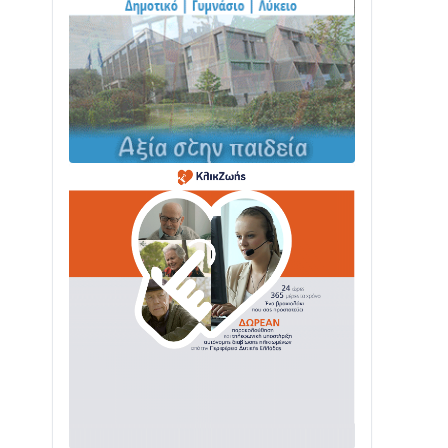
ΤΟ ΠΑΡΤΥ ΣΥΝΕΧΙΖΕΤΑΙ…
05/08 • 08:41
Στο σκοτάδι μεγάλο μέρος στο Λυγιά
Ναυπάκτου
04/08 • 19:47
Σε τροχιά υλοποίησης η Παράκαμψη
του Κέντρου της Ναυπάκτου
04/08 • 12:08
Σε φουλ ρυθμούς το τμήμα Βόνιτσα –
Άγιος Νικόλαος | Αυτοψία Καββαδά
03/08 • 11:11
Με Αρχιερατική Λαμπρότητα η
Πανήγυρη της Μεταμορφώσεως του
Σωτήρος στο Γολέμι
03/08 • 07:45
Ενισχύεται η Πολιτική Προστασία στο
Δήμο Αγρινίου με δύο νέα υδροφόρα
οχήματα
02/08 • 18:26