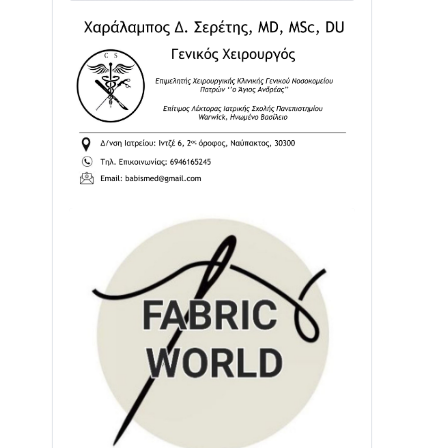
Διαβάστε την «Ναυπακτία» που
κυκλοφορεί
31/07 • 08:16
Δωρίδα για Όλους: «Καμία εκχώρηση
των νερών στην ΕΥΔΑΠ»
28/07 • 21:46
Διαβάστε την «Ναυπακτία» που
κυκλοφορεί
24/07 • 11:31
ΕΚΤΑΚΤΟ – ΝΑΥΠΑΚΤΙΑ: ΣΥΝΑΓΕΡΜΟΣ
ΣΤΗΝ ΠΥΡΟΣΒΕΣΤΙΚΗ ΓΙΑ ΦΩΤΙΑ ΣΤΟΝ
ΑΓΙΟ ΗΛΙΑ ΠΡΙΝ ΤΗ ΓΡΑΝΙΤΣΑ
24/07 • 11:03