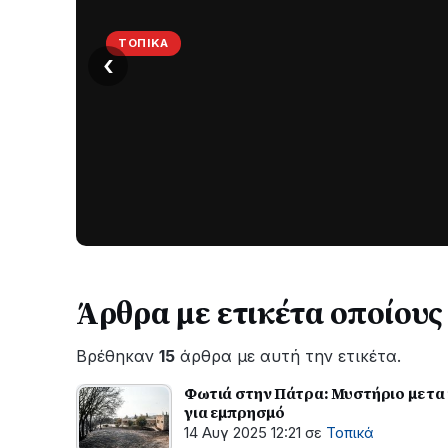
ΤΟΠΙΚΆ
‹
Στο
σκοτάδι
μεγάλο
μέρος
Χωρίς
στο
ηλεκτροδότηση
οι
Λυγιά
περιοχές
Ναυπάκτου
εδώ
και
Άρθρα με ετικέτα οποίους
περίπου
δύο
Βρέθηκαν
15
άρθρα με αυτή την ετικέτα.
ώρες
–
Φωτιά στην Πάτρα: Μυστήριο με τα
Σε
για εμπρησμό
εξέλιξη
14 Αυγ 2025 12:21
σε
Τοπικά