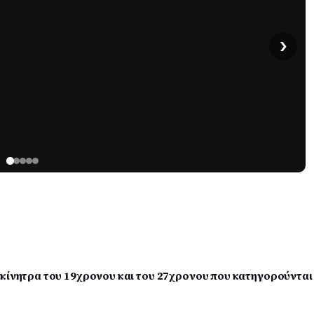
›
 κίνητρα του 19χρονου και του 27χρονου που κατηγορούνται