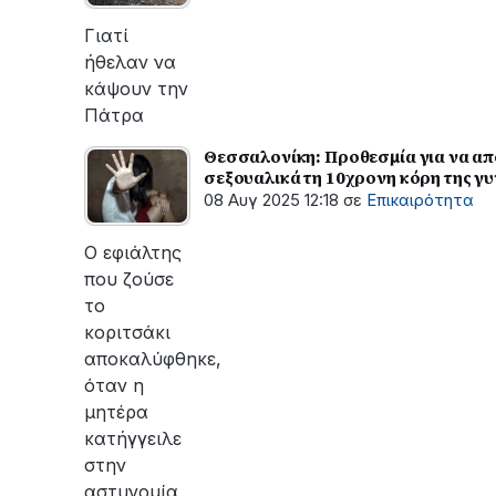
οι
εργασίες
Γιατί
του
ήθελαν να
ΔΕΔΔΗΕ
κάψουν την
για
Πάτρα
την
αποκατάσταση
Θεσσαλονίκη: Προθεσμία για να απ
της
σεξουαλικά τη 10χρονη κόρη της γ
βλάβης
08 Αυγ 2025 12:18
σε
Επικαιρότητα
Ο εφιάλτης
που ζούσε
το
κοριτσάκι
αποκαλύφθηκε,
όταν η
μητέρα
κατήγγειλε
στην
αστυνομία