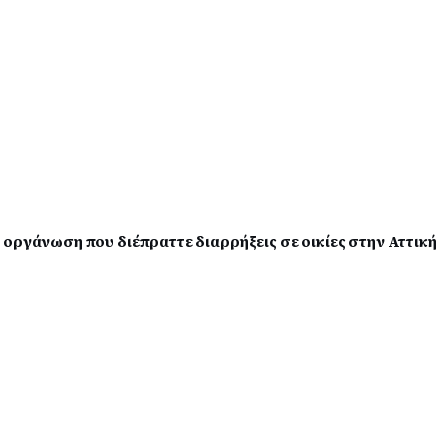
οργάνωση που διέπραττε διαρρήξεις σε οικίες στην Αττική