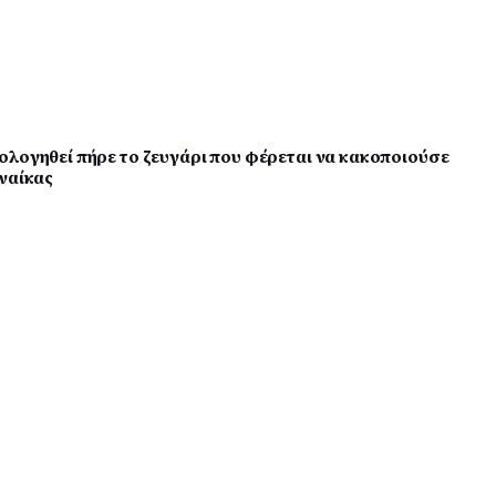
ολογηθεί πήρε το ζευγάρι που φέρεται να κακοποιούσε
υναίκας