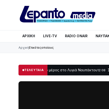
ΑΡΧΙΚΉ
LIVE-TV
RADIO ONAIR
ΝΑΥΠΑΚ
Αρχική
Ετικέτες
οποίους
ο σκοτάδι μεγάλο μέρος στο Λυγιά Ναυπάκτου
Σε τροχιά 
ΤΕΛΕΥΤΑΙΑ
12:08