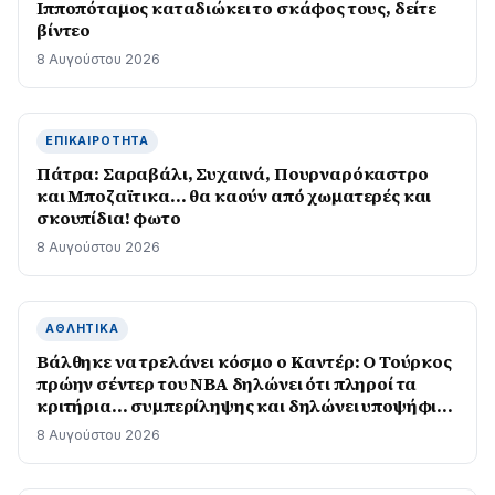
Ιπποπόταμος καταδιώκει το σκάφος τους, δείτε
βίντεο
8 Αυγούστου 2026
ΕΠΙΚΑΙΡΌΤΗΤΑ
Πάτρα: Σαραβάλι, Συχαινά, Πουρναρόκαστρο
και Μποζαϊτικα… θα καούν από χωματερές και
σκουπίδια! φωτο
8 Αυγούστου 2026
ΑΘΛΗΤΙΚΆ
Βάλθηκε να τρελάνει κόσμο ο Καντέρ: Ο Τούρκος
πρώην σέντερ του NBA δηλώνει ότι πληροί τα
κριτήρια… συμπερίληψης και δηλώνει υποψήφιος
να παίξει στο WNBA
8 Αυγούστου 2026