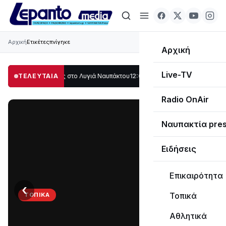
Αρχική
Ετικέτες
πνίγηκε
Αρχική
Live-TV
λο μέρος στο Λυγιά Ναυπάκτου
ΤΕΛΕΥΤΑΙΑ
12:08
Σε τροχιά υλοποίησης η Παράκαμψη τ
Radio OnAir
Ναυπακτία pre
Ειδήσεις
Επικαιρότητα
‹
›
Τοπικά
ΤΟΠΙΚΆ
Στο
Αθλητικά
σκοτάδι