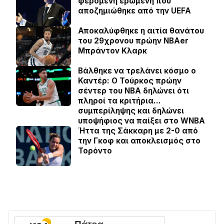
φερόμενη ερωμένη που
αποζημιώθηκε από την UEFA
Αποκαλύφθηκε η αιτία θανάτου
του 29χρονου πρώην NBAer
Μπράντον Κλαρκ
Βάλθηκε να τρελάνει κόσμο ο
Καντέρ: Ο Τούρκος πρώην
σέντερ του NBA δηλώνει ότι
πληροί τα κριτήρια…
συμπερίληψης και δηλώνει
υποψήφιος να παίξει στο WNBA
Ήττα της Σάκκαρη με 2-0 από
την Γκοφ και αποκλεισμός στο
Τορόντο