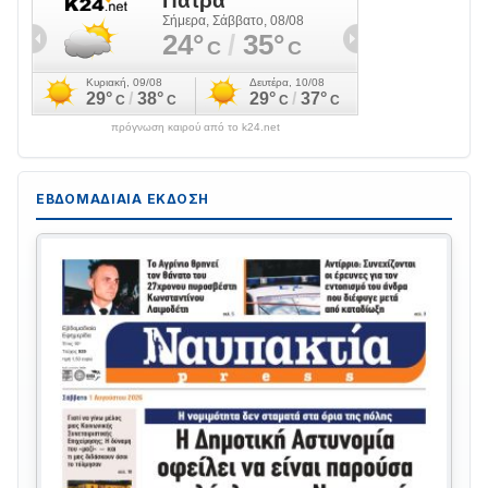
πρόγνωση καιρού από το k24.net