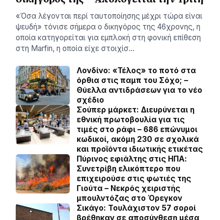
«Όσα λέγονται περί ταυτοποίησης μέχρι τώρα είναι
ψευδή» τόνισε σήμερα ο δικηγόρος της 46χρονης, η
οποία κατηγορείται για εμπλοκή στη φονική επίθεση
στη Marfin, η οποία είχε στοιχίσ…
Λονδίνο: «Τέλος» το ποτό στα
όρθια στις παμπ του Σόχο; –
Θύελλα αντιδράσεων για το νέο
σχέδιο
Σούπερ μάρκετ: Διευρύνεται η
εθνική πρωτοβουλία για τις
τιμές στο ράφι – 686 επώνυμοι
κωδικοί, ακόμη 230 σε σχολικά
και προϊόντα ιδιωτικής ετικέτας
Πύρινος εφιάλτης στις ΗΠΑ:
Συνετρίβη ελικόπτερο που
επιχειρούσε στις φωτιές της
Γιούτα – Νεκρός χειριστής
μπουλντόζας στο Όρεγκον
Σικάγο: Τουλάχιστον 57 σοροί
βρέθηκαν σε αποσύνθεση μέσα