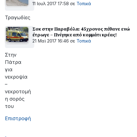
11 Ιουλ 2017 17:58
σε
Τοπικά
Τραγωδίες
Σοκ στην Παραβόλα: 45χρονος πέθανε ενώ
έτρωγε – Πνίγηκε από κομμάτι κρέας!
21 Μαϊ 2017 16:46
σε
Τοπικά
Στην
Πάτρα
για
νεκροψία
–
νεκροτομή
η σορός
του
Επιστροφή