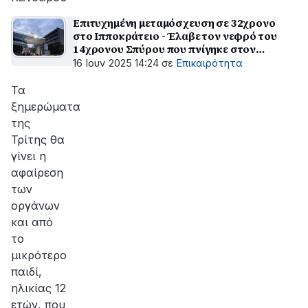
Επιτυχημένη μεταμόσχευση σε 32χρονο
στο Ιπποκράτειο - Έλαβε τον νεφρό του
14χρονου Σπύρου που πνίγηκε στον
Άραχθο
16 Ιουν 2025 14:24
σε
Επικαιρότητα
Τα
ξημερώματα
της
Τρίτης θα
γίνει η
αφαίρεση
των
οργάνων
και από
το
μικρότερο
παιδί,
ηλικίας 12
ετών, που