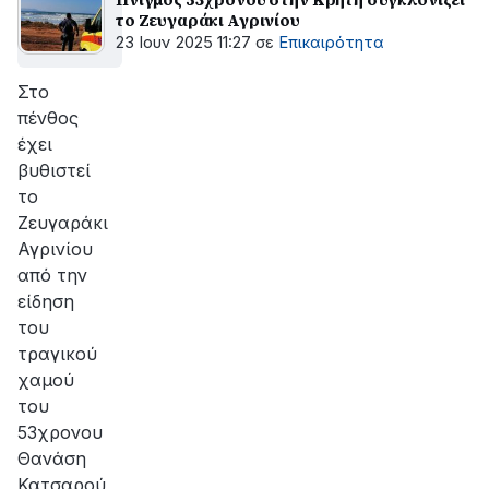
το Ζευγαράκι Αγρινίου
23 Ιουν 2025 11:27
σε
Επικαιρότητα
Στο
πένθος
έχει
βυθιστεί
το
Ζευγαράκι
Αγρινίου
από την
είδηση
του
τραγικού
χαμού
του
53χρονου
Θανάση
Κατσαρού