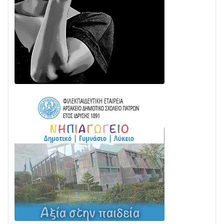
Διαβάστε την «Ναυπακτία» που κυκλοφορεί
24/07 • 11:31
ΕΚΤΑΚΤΟ – ΝΑΥΠΑΚΤΙΑ: ΣΥΝΑΓΕΡΜΟΣ ΣΤΗΝ
ΠΥΡΟΣΒΕΣΤΙΚΗ ΓΙΑ ΦΩΤΙΑ ΣΤΟΝ ΑΓΙΟ ΗΛΙΑ ΠΡΙΝ ΤΗ
ΓΡΑΝΙΤΣΑ
24/07 • 11:03
ΤΟ ΠΑΡΤΥ ΣΥΝΕΧΙΖΕΤΑΙ…
05/08 • 08:41
Στο σκοτάδι μεγάλο μέρος στο Λυγιά Ναυπάκτου
04/08 • 19:47
Σε τροχιά υλοποίησης η Παράκαμψη του Κέντρου
της Ναυπάκτου
04/08 • 12:08
Σε φουλ ρυθμούς το τμήμα Βόνιτσα – Άγιος Νικόλαος
| Αυτοψία Καββαδά
03/08 • 11:11
Με Αρχιερατική Λαμπρότητα η Πανήγυρη της