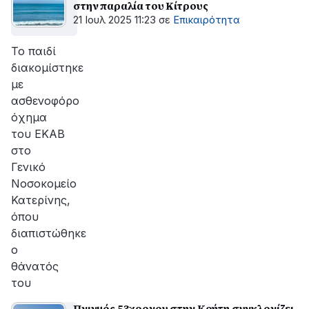
στην παραλία του Κίτρους
21 Ιουλ 2025 11:23
σε
Επικαιρότητα
Το παιδί
διακομίστηκε
με
ασθενοφόρο
όχημα
του ΕΚΑΒ
στο
Γενικό
Νοσοκομείο
Κατερίνης,
όπου
διαπιστώθηκε
ο
θάνατός
του
Πνιγμός 53χρονου στην Κρήτη συγκλονίζει