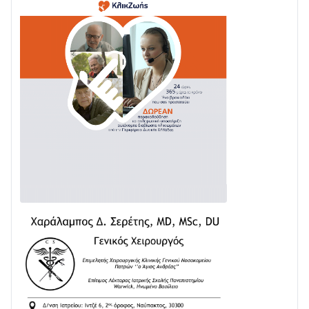
Μεταμορφώσεως του Σωτήρος στο Γολέμι
03/08 • 07:45
Ενισχύεται η Πολιτική Προστασία στο Δήμο Αγρινίου
με δύο νέα υδροφόρα οχήματα
02/08 • 18:26
Διαβάστε την «Ναυπακτία» που κυκλοφορεί
31/07 • 08:16
Δωρίδα για Όλους: «Καμία εκχώρηση των νερών
στην ΕΥΔΑΠ»
28/07 • 21:46
Διαβάστε την «Ναυπακτία» που κυκλοφορεί
24/07 • 11:31
ΕΚΤΑΚΤΟ – ΝΑΥΠΑΚΤΙΑ: ΣΥΝΑΓΕΡΜΟΣ ΣΤΗΝ
ΠΥΡΟΣΒΕΣΤΙΚΗ ΓΙΑ ΦΩΤΙΑ ΣΤΟΝ ΑΓΙΟ ΗΛΙΑ ΠΡΙΝ ΤΗ
ΓΡΑΝΙΤΣΑ
24/07 • 11:03