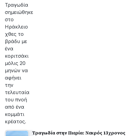
αποκατάσταση
Τραγωδία
της
σημειώθηκε
βλάβης
στο
Ηράκλειο
χθες το
βράδυ με
ένα
κοριτσάκι
μόλις 20
μηνών να
αφήνει
την
τελευταία
του πνοή
από ένα
κομμάτι
κρέατος.
Τραγωδία στην Πιερία: Νεκρός 13χρονος