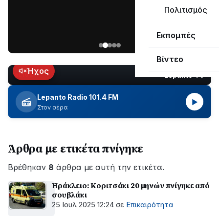
μεγάλο
Πολιτισμός
μέρος
Χωρίς
στο
Εκπομπές
ηλεκτροδότηση
Λυγιά
οι
Ναυπάκτου
Βίντεο
περιοχές
εδώ
Ήχος
Lepanto TV
LIVE
και
περίπου
Lepanto Radio 101.4 FM
▶
δύο
Στον αέρα
ώρες
–
Σε
Άρθρα με ετικέτα πνίγηκε
εξέλιξη
οι
Βρέθηκαν
εργασίες
8
άρθρα με αυτή την ετικέτα.
του
Ηράκλειο: Κοριτσάκι 20 μηνών πνίγηκε από
ΔΕΔΔΗΕ
σουβλάκι
για
25 Ιουλ 2025 12:24
σε
Επικαιρότητα
την