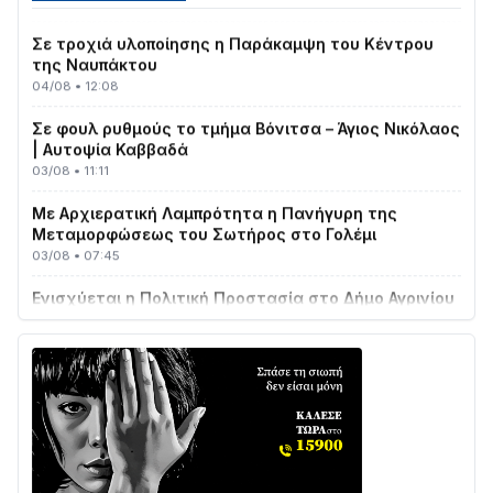
Σε τροχιά υλοποίησης η Παράκαμψη του Κέντρου
της Ναυπάκτου
04/08 • 12:08
Σε φουλ ρυθμούς το τμήμα Βόνιτσα – Άγιος Νικόλαος
| Αυτοψία Καββαδά
03/08 • 11:11
Με Αρχιερατική Λαμπρότητα η Πανήγυρη της
Μεταμορφώσεως του Σωτήρος στο Γολέμι
03/08 • 07:45
Ενισχύεται η Πολιτική Προστασία στο Δήμο Αγρινίου
με δύο νέα υδροφόρα οχήματα
02/08 • 18:26
Διαβάστε την «Ναυπακτία» που κυκλοφορεί
31/07 • 08:16
Δωρίδα για Όλους: «Καμία εκχώρηση των νερών
στην ΕΥΔΑΠ»
28/07 • 21:46