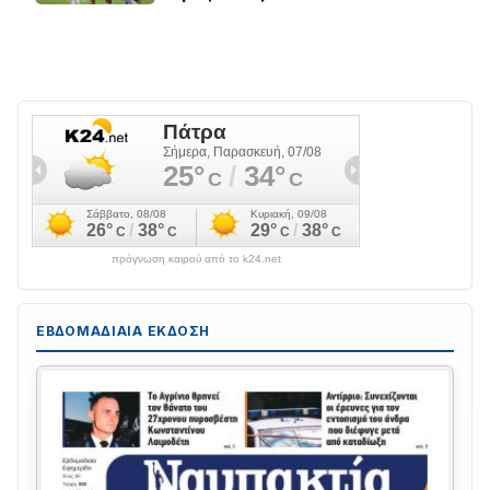
πρόγνωση καιρού από το k24.net