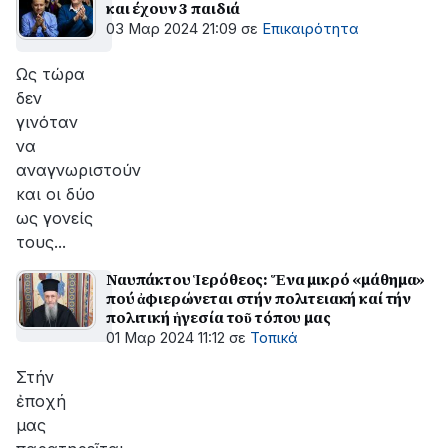
και έχουν 3 παιδιά
03 Μαρ 2024 21:09
σε
Επικαιρότητα
Ως τώρα
δεν
γινόταν
να
αναγνωριστούν
και οι δύο
ως γονείς
τους...
Ναυπάκτου Ἱερόθεος: Ἕνα μικρό «μάθημα»
πού ἀφιερώνεται στήν πολιτειακή καί τήν
πολιτική ἡγεσία τοῦ τόπου μας
01 Μαρ 2024 11:12
σε
Τοπικά
Στήν
ἐποχή
μας