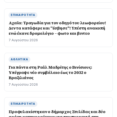
ΕΠΙΚΑΙΡΌΤΗΤΑ
Αχαϊα: Τραγωδία για τον οδηγό του λεωφορείου!
Δεν τα κατάφερε και “έσβησε”! Υπέστη ανακοπή
ενώ έκανε δρομολόγιο – φωτο και βιντεο
7 Αυγούστου 2026
ΑΘΛΗΤΙΚΆ
Για πάντα στη Ρεάλ Μαδρίτης ο Βινίσιους:
Yπέγραψε νέο συμβόλαιο έως το 2032 ο
Βραζιλιάνος
7 Αυγούστου 2026
ΕΠΙΚΑΙΡΌΤΗΤΑ
Προφυλακίστηκαν ο δήμαρχος Στυλίδας και δύο
ακόμη κατηγορούμενοι για την πυρκαγιά στη