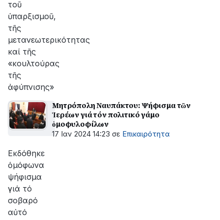
τοῦ
ὑπαρξισμοῦ,
τῆς
μετανεωτερικότητας
καί τῆς
«κουλτούρας
τῆς
ἀφύπνισης»
Μητρόπολη Ναυπάκτου: Ψήφισμα τῶν
Ἱερέων γιά τόν πολιτικό γάμο
ὁμοφυλοφίλων
17 Ιαν 2024 14:23
σε
Επικαιρότητα
Εκδόθηκε
ὁμόφωνα
ψήφισμα
γιά τό
σοβαρό
αὐτό