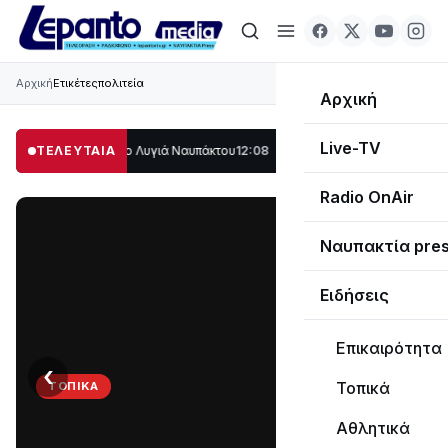
Αρχική
Ετικέτες
πολιτεία
Αρχική
Live-TV
ο μέρος στο Λυγιά Ναυπάκτου
ΤΕΛΕΥΤΑΙΑ
12:08
Σε τροχιά υλοποίησης η Παράκαμψη του
Radio OnAir
Ναυπακτία pre
Ειδήσεις
Επικαιρότητα
‹
›
Τοπικά
ΤΟΠΙΚΆ
Στο
Αθλητικά
σκοτάδι