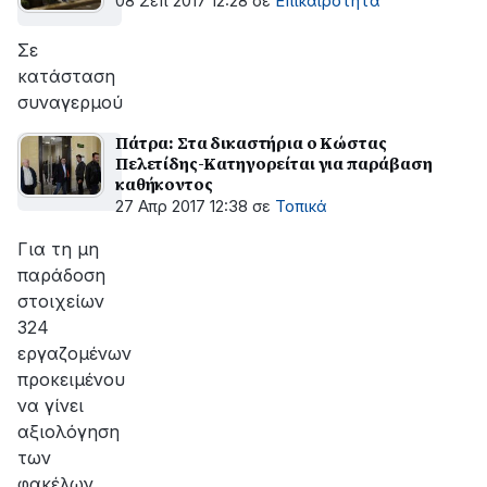
08 Σεπ 2017 12:28
σε
Επικαιρότητα
Σε
κατάσταση
συναγερμού
Πάτρα: Στα δικαστήρια ο Κώστας
Πελετίδης-Κατηγορείται για παράβαση
καθήκοντος
27 Απρ 2017 12:38
σε
Τοπικά
Για τη μη
παράδοση
στοιχείων
324
εργαζομένων
προκειμένου
να γίνει
αξιολόγηση
των
φακέλων