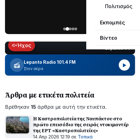
μεγάλο
Πολιτισμός
μέρος
Χωρίς
στο
Εκπομπές
ηλεκτροδότηση
Λυγιά
οι
Ναυπάκτου
Βίντεο
περιοχές
εδώ
Ήχος
Lepanto TV
LIVE
και
περίπου
Lepanto Radio 101.4 FM
▶
δύο
Στον αέρα
ώρες
–
Σε
Άρθρα με ετικέτα πολιτεία
εξέλιξη
οι
Βρέθηκαν
εργασίες
15
άρθρα με αυτή την ετικέτα.
του
Η Καστροπολιτεία της Ναυπάκτου στο
ΔΕΔΔΗΕ
πρώτο επεισόδιο της σειράς ντοκιμαντέρ
για
της ΕΡΤ «Καστροπολιτείες»
την
14 Απρ 2026 12:19
σε
Τοπικά