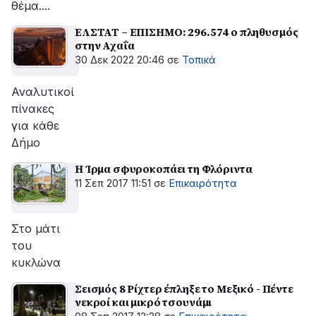
θέμα....
ΕΛΣΤΑΤ – ΕΠΙΣΗΜΟ: 296.574 ο πληθυσμός
στην Αχαΐα
30 Δεκ 2022 20:46
σε
Τοπικά
Αναλυτικοί
πίνακες
για κάθε
Δήμο
Η Ίρμα σφυροκοπάει τη Φλόριντα
11 Σεπ 2017 11:51
σε
Επικαιρότητα
Στο μάτι
του
κυκλώνα
Σεισμός 8 Ρίχτερ έπληξε το Μεξικό - Πέντε
νεκροί και μικρό τσουνάμι