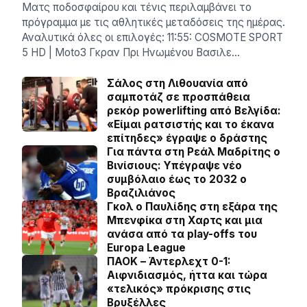
Ματς ποδοσφαίρου και τένις περιλαμβάνει το
πρόγραμμα με τις αθλητικές μεταδόσεις της ημέρας.
Αναλυτικά όλες οι επιλογές: 11:55: COSMOTE SPORT
5 HD | Moto3 Γκραν Πρι Ηνωμένου Βασιλε…
Σάλος στη Λιθουανία από
σαμποτάζ σε προσπάθεια
ρεκόρ powerlifting από Βελγίδα:
«Είμαι ρατσιστής και το έκανα
επίτηδες» έγραψε ο δράστης
Για πάντα στη Ρεάλ Μαδρίτης ο
Βινίσιους: Yπέγραψε νέο
συμβόλαιο έως το 2032 ο
Βραζιλιάνος
Γκολ ο Παυλίδης στη εξάρα της
Μπενφίκα στη Χαρτς και μια
ανάσα από τα play-offs του
Europa League
ΠΑΟΚ – Άντερλεχτ 0-1:
Αιφνιδιασμός, ήττα και τώρα
«τελικός» πρόκρισης στις
Βρυξέλλες