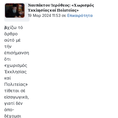
Ναυπάκτου Ἱερόθεος: «Χωρισμός
Ἐκκλησίας καί Πολιτείας»
19 Μαρ 2024 11:53
σε
Επικαιρότητα
ρχίζω τό
ἄρθρο
αὐτό μέ
τήν
ἐπισήμανση
ὅτι
«χωρισμός
Ἐκκλησίας
καί
Πολιτείας»
τίθεται σέ
εἰσαγωγικά,
γιατί δέν
Ἀ
ἀπο­
δέχομαι