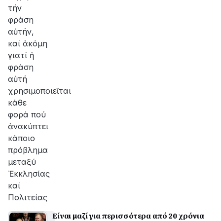
τήν
φράση
αὐτήν,
καί ἀκόμη
γιατί ἡ
φράση
αὐτή
χρησιμοποιεῖται
κάθε
φορά πού
ἀνακύπτει
κάποιο
πρόβλημα
μεταξύ
Ἐκκλησίας
καί
Πολιτείας
Είναι μαζί για περισσότερα από 20 χρόνια