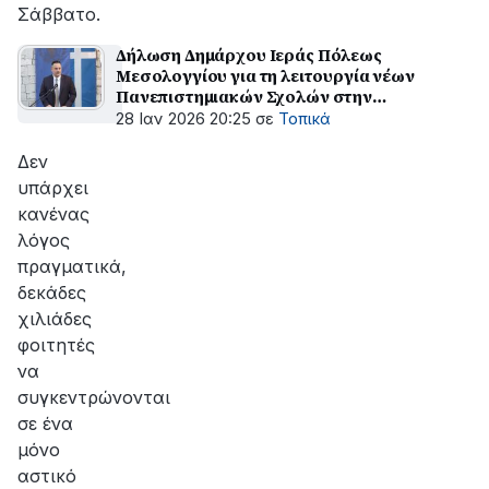
Σάββατο.
Δήλωση Δημάρχου Ιεράς Πόλεως
Μεσολογγίου για τη λειτουργία νέων
Πανεπιστημιακών Σχολών στην
Αιτωλοακαρνανία
28 Ιαν 2026 20:25
σε
Τοπικά
Δεν
υπάρχει
κανένας
λόγος
πραγματικά,
δεκάδες
χιλιάδες
φοιτητές
να
συγκεντρώνονται
σε ένα
μόνο
αστικό