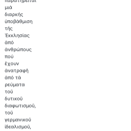
παρατηρεῖται
μιά
διαρκής
ὑποβάθμιση
τῆς
Ἐκκλησίας
ἀπό
ἀνθρώπους
πού
ἔχουν
ἀνατραφῆ
ἀπό τά
ρεύματα
τοῦ
δυτικοῦ
διαφωτισμοῦ,
τοῦ
γερμανικοῦ
ἰδεαλισμοῦ,