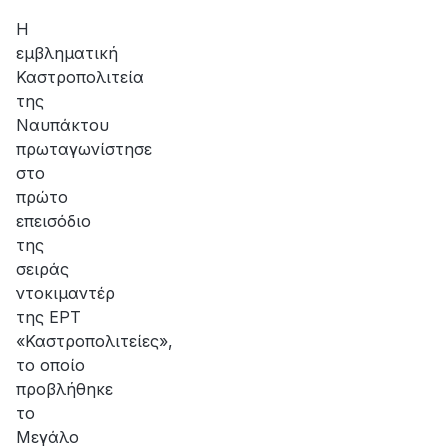
αποκατάσταση
της
Η
βλάβης
εμβληματική
Καστροπολιτεία
της
Ναυπάκτου
πρωταγωνίστησε
στο
πρώτο
επεισόδιο
της
σειράς
ντοκιμαντέρ
της ΕΡΤ
«Καστροπολιτείες»,
το οποίο
προβλήθηκε
το
Μεγάλο