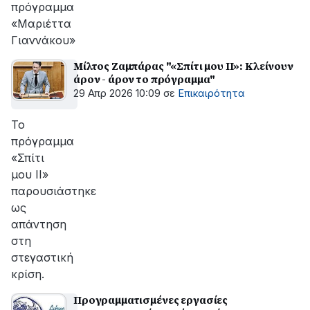
πρόγραμμα
«Μαριέττα
Γιαννάκου»
Μίλτος Ζαμπάρας "«Σπίτι μου ΙΙ»: Κλείνουν
άρον - άρον το πρόγραμμα"
29 Απρ 2026 10:09
σε
Επικαιρότητα
Το
πρόγραμμα
«Σπίτι
μου ΙΙ»
παρουσιάστηκε
ως
απάντηση
στη
στεγαστική
κρίση.
Προγραμματισμένες εργασίες