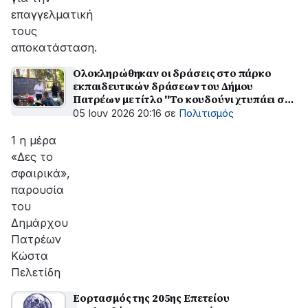
επαγγελματική
τους
αποκατάσταση.
Ολοκληρώθηκαν οι δράσεις στο πάρκο
εκπαιδευτικών δράσεων του Δήμου
Πατρέων με τίτλο ''Το κουδούνι χτυπάει στη
φύση"
05 Ιουν 2026 20:16
σε
Πολιτισμός
1 η μέρα
«Δες το
σφαιρικά»,
παρουσία
του
Δημάρχου
Πατρέων
Κώστα
Πελετίδη
Εορτασμός της 205ης Επετείου