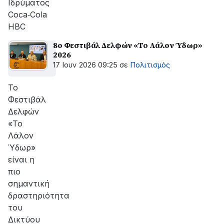
Ιδρύματος
Coca‑Cola
HBC
8ο Φεστιβάλ Δελφών «Το Λάλον Ύδωρ»
2026
17 Ιουν 2026 09:25
σε
Πολιτισμός
Το
Φεστιβάλ
Δελφών
«Το
Λάλον
Ύδωρ»
είναι η
πιο
σημαντική
δραστηριότητα
του
Δικτύου