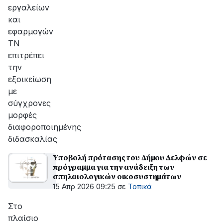
εργαλείων
και
εφαρμογών
ΤΝ
επιτρέπει
την
εξοικείωση
με
σύγχρονες
μορφές
διαφοροποιημένης
διδασκαλίας
Υποβολή πρότασης του Δήμου Δελφών σε
πρόγραμμα για την ανάδειξη των
σπηλαιολογικών οικοσυστημάτων
15 Απρ 2026 09:25
σε
Τοπικά
Στο
πλαίσιο