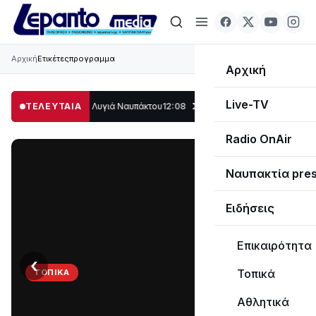
Αρχική
Ετικέτες
προγραμμα
Αρχική
Live-TV
λο μέρος στο Λυγιά Ναυπάκτου
ΤΕΛΕΥΤΑΙΑ
12:08
Σε τροχιά υλοποίησης η Παράκαμψη το
Radio OnAir
Ναυπακτία pre
Ειδήσεις
Επικαιρότητα
‹
›
Τοπικά
ΤΟΠΙΚΆ
Στο
Αθλητικά
σκοτάδι