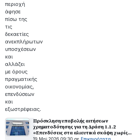
περιοχή
άφησε
πίσω της
τις
δεκαετίες
ανεκπλήρωτων
υποσχέσεων
και
αλλάζει
με όρους
πραγματικής
οικονομίας,
επενδύσεων
και
εξωστρέφειας.
Πρόσκληση υποβολής αιτήσεων
χρηματοδότησης για τη Δράση 1.1.2
«Επενδύσεις στα αλιευτικά σκάφη χωρίς
αύξηση αλιευτικής ικανότητας»
19 Μαϊ 2026 09:30
σε
Επικαιρότητα