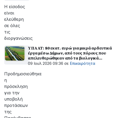
Η είσοδος
είναι
ελεύθερη
σε όλες
τις
διοργανώσεις
ΥΠΑΑΤ: 80 εκατ. ευρώ για μικρά αρδευτικά
έργα μέσω Δήμων, από τους πόρους που
απελευθερώθηκαν από τα βιολογικά
προγράμματα – Υλοποιείταιη δέσμευση του
09 Ιουλ 2026 09:36
σε
Επικαιρότητα
Μαργαρίτη Σχοινά
Προδημοσιεύθηκε
η
πρόσκληση
για την
υποβολή
προτάσεων
της