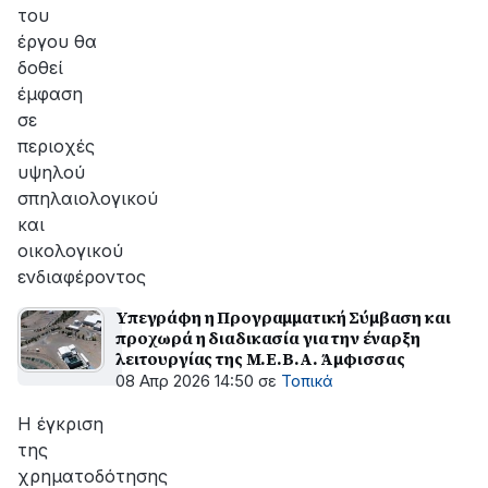
του
έργου θα
δοθεί
έμφαση
σε
περιοχές
υψηλού
σπηλαιολογικού
και
οικολογικού
ενδιαφέροντος
Υπεγράφη η Προγραμματική Σύμβαση και
προχωρά η διαδικασία για την έναρξη
λειτουργίας της Μ.Ε.Β.Α. Άμφισσας
08 Απρ 2026 14:50
σε
Τοπικά
Η έγκριση
της
χρηματοδότησης