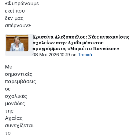
«Φυτρώνουμε
εκεί που
δεν μας
σπέρνουν»
Χριστίνα Αλεξοπούλου: Νέες ανακαινίσεις
σχολείων στην Αχαΐα μέσω του
προγράμματος «Μαριέττα Γιαννάκου»
08 Μαϊ 2026 10:19
σε
Τοπικά
Με
σημαντικές
παρεμβάσεις
σε
σχολικές
μονάδες
της
Αχαΐας
συνεχίζεται
το