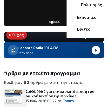
μεγάλο
Πολιτισμός
μέρος
Χωρίς
στο
Εκπομπές
ηλεκτροδότηση
Λυγιά
οι
Ναυπάκτου
Βίντεο
περιοχές
εδώ
Ήχος
Lepanto TV
LIVE
και
περίπου
Lepanto Radio 101.4 FM
▶
δύο
Στον αέρα
ώρες
–
Σε
Άρθρα με ετικέτα προγραμμα
εξέλιξη
οι
Βρέθηκαν
εργασίες
80
άρθρα με αυτή την ετικέτα.
του
2.000.000 € για την αποκατάσταση του
ΔΕΔΔΗΕ
οδικού δικτύου της Φωκίδας
για
15 Ιουλ 2026 09:27
σε
Τοπικά
την