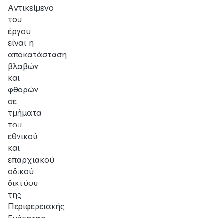
αποκατάσταση
Aντικείμενο
της
του
βλάβης
έργου
είναι η
αποκατάσταση
βλαβών
και
φθορών
σε
τμήματα
του
εθνικού
και
επαρχιακού
οδικού
δικτύου
της
Περιφερειακής