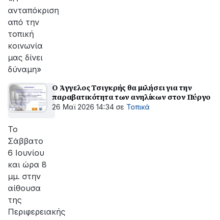
ανταπόκριση
από την
τοπική
κοινωνία
μας δίνει
δύναμη»
Ο Άγγελος Τσιγκρής θα μιλήσει για την
παραβατικότητα των ανηλίκων στον Πύργο
26 Μαϊ 2026 14:34
σε
Τοπικά
Το
Σάββατο
6 Ιουνίου
και ώρα 8
μμ. στην
αίθουσα
της
Περιφερειακής