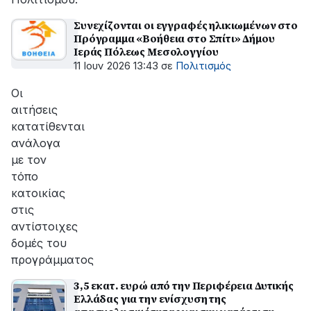
Συνεχίζονται οι εγγραφές ηλικιωμένων στο
Πρόγραμμα «Βοήθεια στο Σπίτι» Δήμου
Ιεράς Πόλεως Μεσολογγίου
11 Ιουν 2026 13:43
σε
Πολιτισμός
Οι
αιτήσεις
κατατίθενται
ανάλογα
με τον
τόπο
κατοικίας
στις
αντίστοιχες
δομές του
προγράμματος
3,5 εκατ. ευρώ από την Περιφέρεια Δυτικής
Ελλάδας για την ενίσχυση της