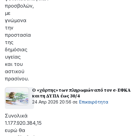
προσβολών,
με
γνώμονα
την
προστασία
της
δημόσιας
υγείας
και του
αστικού
πρασίνου.
Ο «χάρτης» των πληρωμών από τον e-ΕΦΚΑ
και τη ΔΥΠΑ έως 30/4
24 Απρ 2026 20:56
σε
Επικαιρότητα
Συνολικά
1.177.920.384,15
ευρώ θα