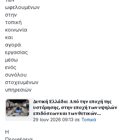
ωφελουμένων
στην
τοπική
κοινωνία
και
αγορά
εργασίας
μέσω
ενός
συνόλου
στοχευμένων
υπηρεσιών
Δυτική Ελλάδα: Από την εποχή της
υστέρησης, στην εποχή των υψηλών
επιδόσεων και των θετικών
αποτελεσμάτων
29 Ιουν 2026 09:13
σε
Τοπικά
H
Περιφέρεια