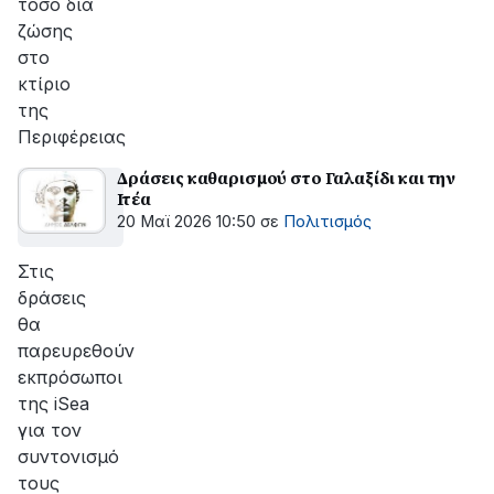
τόσο διά
ζώσης
στο
κτίριο
της
Περιφέρειας
Δράσεις καθαρισμού στο Γαλαξίδι και την
Ιτέα
20 Μαϊ 2026 10:50
σε
Πολιτισμός
Στις
δράσεις
θα
παρευρεθούν
εκπρόσωποι
της iSea
για τον
συντονισμό
τους