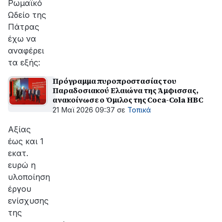
Ρωμαϊκό
Ωδείο της
Πάτρας
έχω να
αναφέρει
τα εξής:
Πρόγραμμα πυροπροστασίας του
Παραδοσιακού Ελαιώνα της Άμφισσας,
ανακοίνωσε ο Όμιλος της Coca-Cola HBC
21 Μαϊ 2026 09:37
σε
Τοπικά
Aξίας
έως και 1
εκατ.
ευρώ η
υλοποίηση
έργου
ενίσχυσης
της