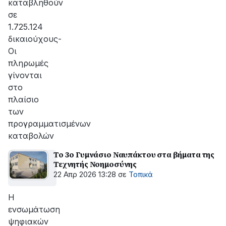
καταβληθούν
σε
1.725.124
δικαιούχους-
Οι
πληρωμές
γίνονται
στο
πλαίσιο
των
προγραμματισμένων
καταβολών
Το 3ο Γυμνάσιο Ναυπάκτου στα βήματα της
Τεχνητής Νοημοσύνης
22 Απρ 2026 13:28
σε
Τοπικά
Η
ενσωμάτωση
ψηφιακών