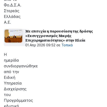
Φο.Δ.Σ.Α.
Στερεάς
Ελλάδας
Α.Ε.
Με επιτυχία η παρουσίαση της δράσης
«Εκσυγχρονισμός Μικρής
Επιχειρηματικότητας» στην Ηλεία
01 Απρ 2026 09:52
σε
Τοπικά
Η
ημερίδα
συνδιοργανώθηκε
από την
Ειδική
Υπηρεσία
Διαχείρισης
του
Προγράμματος
«Δυτική