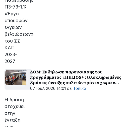
Παρέμβασης
Π3-73-1.1:
«Έργα
υποδομών
εγγείων
βελτιώσεων»,
του ΣΣ
ΚΑΠ
2023-
2027
ΔΟΜ: Εκδήλωση παρουσίασης του
προγράμματος «HELIOS+ : Ολοκληρωμένες
δράσεις ένταξης πολιτών τρίτων χωρών
στην αγορά εργασίας στην Περιφέρεια
07 Ιουλ 2026 14:01
σε
Τοπικά
Δυτικής Ελλάδας»
Η δράση
στοχεύει
στην
ένταξη
των