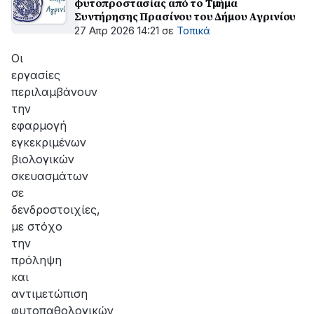
φυτοπροστασίας από το Τμήμα
Συντήρησης Πρασίνου του Δήμου Αγρινίου
27 Απρ 2026 14:21
σε
Τοπικά
Οι
εργασίες
περιλαμβάνουν
την
εφαρμογή
εγκεκριμένων
βιολογικών
σκευασμάτων
σε
δενδροστοιχίες,
με στόχο
την
πρόληψη
και
αντιμετώπιση
φυτοπαθολογικών