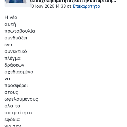
απασχολησιμότητας και την κατάρτιση
ανέργων
10 Ιουν 2026 14:33
σε
Επικαιρότητα
Η νέα
αυτή
πρωτοβουλία
συνδυάζει
ένα
συνεκτικό
πλέγμα
δράσεων,
σχεδιασμένο
να
προσφέρει
στους
ωφελούμενους
όλα τα
απαραίτητα
εφόδια
για την