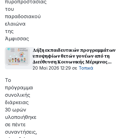
πυροπροστασίας
του
παραδοσιακού
ελαιώνα
της
Άμφισσας
Λήξη εκπαιδευτικών προγραμμάτων
υποψηφίων θετών γονέων από τη
Διεύθυνση Κοινωνικής Μέριμνας
Περιφέρειας Δυτικής Ελλάδας
20 Μαϊ 2026 12:29
σε
Τοπικά
Το
πρόγραμμα
συνολικής
διάρκειας
30 ωρών
υλοποιήθηκε
σε πέντε
συναντήσεις,