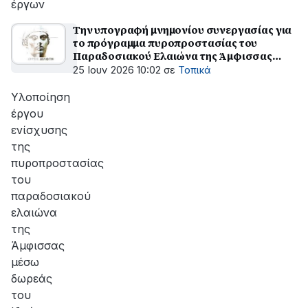
έργων
Την υπογραφή μνημονίου συνεργασίας για
το πρόγραμμα πυροπροστασίας του
Παραδοσιακού Ελαιώνα της Άμφισσας
αποφάσισε το Δημοτικό Συμβούλιο Δ.
25 Ιουν 2026 10:02
σε
Τοπικά
Δελφών
Υλοποίηση
έργου
ενίσχυσης
της
πυροπροστασίας
του
παραδοσιακού
ελαιώνα
της
Άμφισσας
μέσω
δωρεάς
του