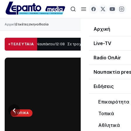
Αρχική
Ετικέτες
σκηνοθεσία
Αρχική
Live-TV
στο Λυγιά Ναυπάκτου
ΤΕΛΕΥΤΑΙΑ
12:08
Σε τροχιά υλοποίησης η Παράκαμψη του Κέντρο
Radio OnAir
Ναυπακτία pre
Ειδήσεις
Επικαιρότητα
‹
›
Τοπικά
ΤΟΠΙΚΆ
Στο
Αθλητικά
σκοτάδι