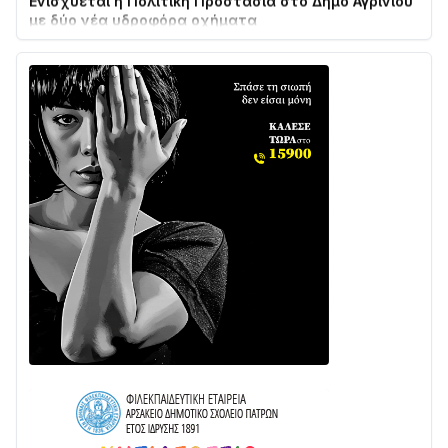
02/08 • 18:26
Διαβάστε την «Ναυπακτία» που κυκλοφορεί
31/07 • 08:16
Δωρίδα για Όλους: «Καμία εκχώρηση των νερών
στην ΕΥΔΑΠ»
28/07 • 21:46
Διαβάστε την «Ναυπακτία» που κυκλοφορεί
24/07 • 11:31
ΕΚΤΑΚΤΟ – ΝΑΥΠΑΚΤΙΑ: ΣΥΝΑΓΕΡΜΟΣ ΣΤΗΝ
ΠΥΡΟΣΒΕΣΤΙΚΗ ΓΙΑ ΦΩΤΙΑ ΣΤΟΝ ΑΓΙΟ ΗΛΙΑ ΠΡΙΝ ΤΗ
ΓΡΑΝΙΤΣΑ
24/07 • 11:03
ΤΟ ΠΑΡΤΥ ΣΥΝΕΧΙΖΕΤΑΙ…
05/08 • 08:41
Στο σκοτάδι μεγάλο μέρος στο Λυγιά Ναυπάκτου
04/08 • 19:47