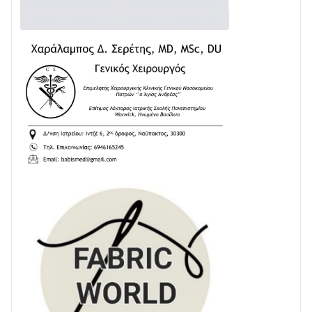
Διαβάστε την «Ναυπακτία» που κυκλοφορεί
24/07 • 11:31
ΕΚΤΑΚΤΟ – ΝΑΥΠΑΚΤΙΑ: ΣΥΝΑΓΕΡΜΟΣ ΣΤΗΝ
ΠΥΡΟΣΒΕΣΤΙΚΗ ΓΙΑ ΦΩΤΙΑ ΣΤΟΝ ΑΓΙΟ ΗΛΙΑ ΠΡΙΝ ΤΗ
ΓΡΑΝΙΤΣΑ
24/07 • 11:03