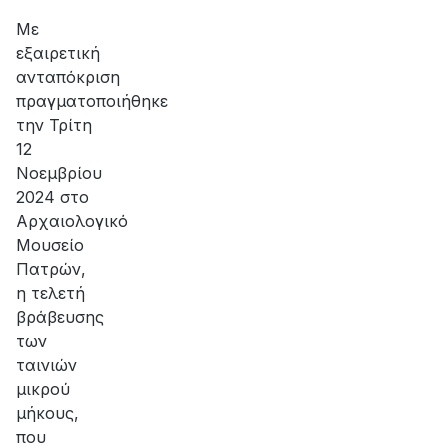
αποκατάσταση
της
Με
βλάβης
εξαιρετική
ανταπόκριση
πραγματοποιήθηκε
την Τρίτη
12
Νοεμβρίου
2024 στο
Αρχαιολογικό
Μουσείο
Πατρών,
η τελετή
βράβευσης
των
ταινιών
μικρού
μήκους,
που