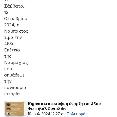
Σάββατο,
12
Οκτωβρίου
2024, η
Ναύπακτος
τιμά την
453η
Επέτειο
της
Ναυμαχίας
που
σημάδεψε
την
παγκόσμια
ιστορία
Κηρύσσεται απόψε η έναρξη του 35ου
Φεστιβάλ Οινιαδών
19 Ιουλ 2024 12:27
σε
Πολιτισμός