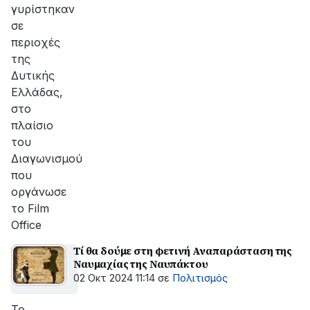
γυρίστηκαν
σε
περιοχές
της
Δυτικής
Ελλάδας,
στο
πλαίσιο
του
Διαγωνισμού
που
οργάνωσε
το Film
Office
Τί θα δούμε στη φετινή Αναπαράσταση της
Ναυμαχίας της Ναυπάκτου
02 Οκτ 2024 11:14
σε
Πολιτισμός
Το