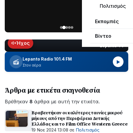
μεγάλο
Πολιτισμός
μέρος
Χωρίς
στο
Εκπομπές
ηλεκτροδότηση
Λυγιά
οι
Ναυπάκτου
Βίντεο
περιοχές
εδώ
Ήχος
Lepanto TV
LIVE
και
περίπου
Lepanto Radio 101.4 FM
▶
δύο
Στον αέρα
ώρες
–
Σε
Άρθρα με ετικέτα σκηνοθεσία
εξέλιξη
οι
Βρέθηκαν
εργασίες
8
άρθρα με αυτή την ετικέτα.
του
Βραβευτήκαν οι καλύτερες ταινίες μικρού
ΔΕΔΔΗΕ
μήκους από την Περιφέρεια Δυτικής
για
Ελλάδας και το Film Office Western Greece
την
19 Νοε 2024 13:08
σε
Πολιτισμός