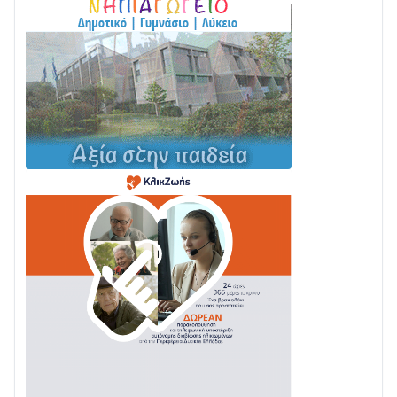
Σε τροχιά υλοποίησης η Παράκαμψη του Κέντρου
της Ναυπάκτου
04/08 • 12:08
Σε φουλ ρυθμούς το τμήμα Βόνιτσα – Άγιος Νικόλαος
| Αυτοψία Καββαδά
03/08 • 11:11
Με Αρχιερατική Λαμπρότητα η Πανήγυρη της
Μεταμορφώσεως του Σωτήρος στο Γολέμι
03/08 • 07:45
Ενισχύεται η Πολιτική Προστασία στο Δήμο Αγρινίου
με δύο νέα υδροφόρα οχήματα
02/08 • 18:26
Διαβάστε την «Ναυπακτία» που κυκλοφορεί
31/07 • 08:16
Δωρίδα για Όλους: «Καμία εκχώρηση των νερών
στην ΕΥΔΑΠ»
28/07 • 21:46