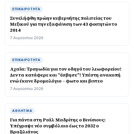
ΕΠΙΚΑΙΡΌΤΗΤΑ
Συνελήφθη πρώην κυβερνήτης πολιτείας του
Μεξικού για την εξαφάνιση των 43 φοιτητών το
2014
7 Αυγούστου 2026
ΕΠΙΚΑΙΡΌΤΗΤΑ
Αχαϊα: Τραγωδία για τον οδηγό του λεωφορείου!
Δεν τα κατάφερε και “έσβησε”! Υπέστη ανακοπή
ενώ έκανε δρομολόγιο – φωτο και βιντεο
7 Αυγούστου 2026
ΑΘΛΗΤΙΚΆ
Για πάντα στη Ρεάλ Μαδρίτης ο Βινίσιους:
Yπέγραψε νέο συμβόλαιο έως το 2032 ο
Βραζιλιάνος