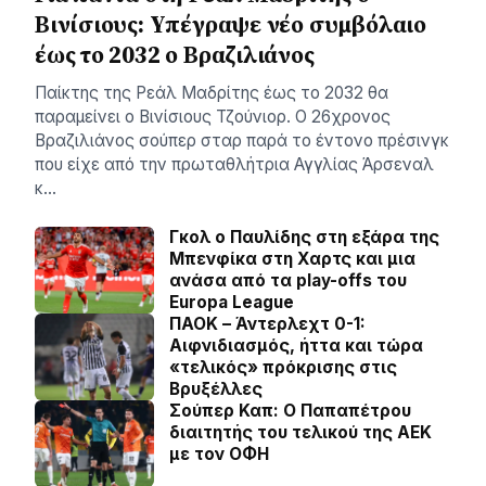
Βινίσιους: Yπέγραψε νέο συμβόλαιο
έως το 2032 ο Βραζιλιάνος
Παίκτης της Ρεάλ Μαδρίτης έως το 2032 θα
παραμείνει ο Βινίσιους Τζούνιορ. Ο 26χρονος
Βραζιλιάνος σούπερ σταρ παρά το έντονο πρέσινγκ
που είχε από την πρωταθλήτρια Αγγλίας Άρσεναλ
κ…
Γκολ ο Παυλίδης στη εξάρα της
Μπενφίκα στη Χαρτς και μια
ανάσα από τα play-offs του
Europa League
ΠΑΟΚ – Άντερλεχτ 0-1:
Αιφνιδιασμός, ήττα και τώρα
«τελικός» πρόκρισης στις
Βρυξέλλες
Σούπερ Καπ: Ο Παπαπέτρου
διαιτητής του τελικού της ΑΕΚ
με τον ΟΦΗ