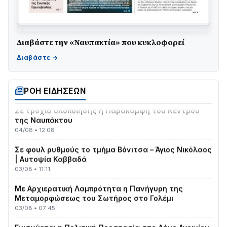
Διαβάστε την «Ναυπακτία» που κυκλοφορεί
ΤΟ ΠΑΡΤΥ ΣΥΝΕΧΙΖΕΤΑΙ…
05/08 • 08:41
Στο σκοτάδι μεγάλο μέρος στο Λυγιά Ναυπάκτου
04/08 • 19:47
ΡΟΗ ΕΙΔΗΣΕΩΝ
Σε τροχιά υλοποίησης η Παράκαμψη του Κέντρου
της Ναυπάκτου
04/08 • 12:08
Σε φουλ ρυθμούς το τμήμα Βόνιτσα – Άγιος Νικόλαος
| Αυτοψία Καββαδά
03/08 • 11:11
Με Αρχιερατική Λαμπρότητα η Πανήγυρη της
Μεταμορφώσεως του Σωτήρος στο Γολέμι
03/08 • 07:45
Ενισχύεται η Πολιτική Προστασία στο Δήμο Αγρινίου
με δύο νέα υδροφόρα οχήματα