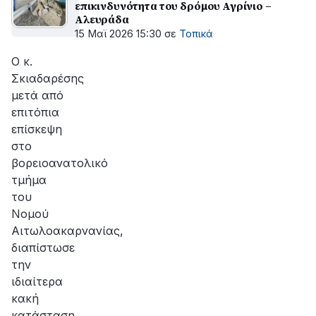
επικινδυνότητα του δρόμου Αγρίνιο –
Αλευράδα
15 Μαϊ 2026 15:30
σε
Τοπικά
Ο κ.
Σκιαδαρέσης
μετά από
επιτόπια
επίσκεψη
στο
βορειοανατολικό
τμήμα
του
Νομού
Αιτωλοακαρνανίας,
διαπίστωσε
την
ιδιαίτερα
κακή
κατάσταση