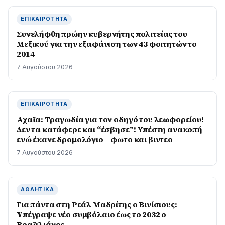
ΕΠΙΚΑΙΡΌΤΗΤΑ
Συνελήφθη πρώην κυβερνήτης πολιτείας του
Μεξικού για την εξαφάνιση των 43 φοιτητών το
2014
7 Αυγούστου 2026
ΕΠΙΚΑΙΡΌΤΗΤΑ
Αχαϊα: Τραγωδία για τον οδηγό του λεωφορείου!
Δεν τα κατάφερε και “έσβησε”! Υπέστη ανακοπή
ενώ έκανε δρομολόγιο – φωτο και βιντεο
7 Αυγούστου 2026
ΑΘΛΗΤΙΚΆ
Για πάντα στη Ρεάλ Μαδρίτης ο Βινίσιους:
Yπέγραψε νέο συμβόλαιο έως το 2032 ο
Βραζιλιάνος