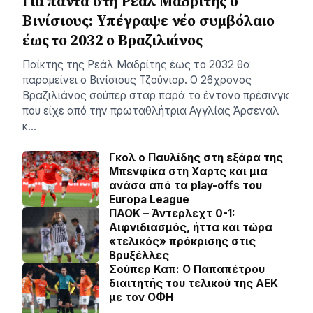
Για πάντα στη Ρεάλ Μαδρίτης ο
Βινίσιους: Yπέγραψε νέο συμβόλαιο
έως το 2032 ο Βραζιλιάνος
Παίκτης της Ρεάλ Μαδρίτης έως το 2032 θα
παραμείνει ο Βινίσιους Τζούνιορ. Ο 26χρονος
Βραζιλιάνος σούπερ σταρ παρά το έντονο πρέσινγκ
που είχε από την πρωταθλήτρια Αγγλίας Άρσεναλ
κ…
Γκολ ο Παυλίδης στη εξάρα της
Μπενφίκα στη Χαρτς και μια
ανάσα από τα play-offs του
Europa League
ΠΑΟΚ – Άντερλεχτ 0-1:
Αιφνιδιασμός, ήττα και τώρα
«τελικός» πρόκρισης στις
Βρυξέλλες
Σούπερ Καπ: Ο Παπαπέτρου
διαιτητής του τελικού της ΑΕΚ
με τον ΟΦΗ