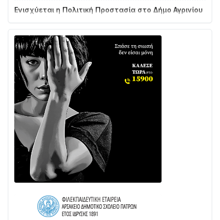
Ενισχύεται η Πολιτική Προστασία στο Δήμο Αγρινίου
με δύο νέα υδροφόρα οχήματα
02/08 • 18:26
Διαβάστε την «Ναυπακτία» που κυκλοφορεί
31/07 • 08:16
Δωρίδα για Όλους: «Καμία εκχώρηση των νερών
στην ΕΥΔΑΠ»
28/07 • 21:46
Διαβάστε την «Ναυπακτία» που κυκλοφορεί
24/07 • 11:31
ΕΚΤΑΚΤΟ – ΝΑΥΠΑΚΤΙΑ: ΣΥΝΑΓΕΡΜΟΣ ΣΤΗΝ
ΠΥΡΟΣΒΕΣΤΙΚΗ ΓΙΑ ΦΩΤΙΑ ΣΤΟΝ ΑΓΙΟ ΗΛΙΑ ΠΡΙΝ ΤΗ
ΓΡΑΝΙΤΣΑ
24/07 • 11:03
ΤΟ ΠΑΡΤΥ ΣΥΝΕΧΙΖΕΤΑΙ…
05/08 • 08:41
Στο σκοτάδι μεγάλο μέρος στο Λυγιά Ναυπάκτου
04/08 • 19:47