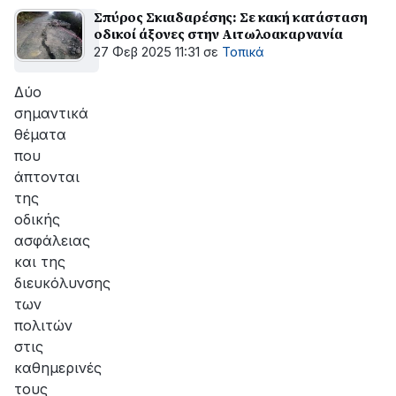
Σπύρος Σκιαδαρέσης: Σε κακή κατάσταση
οδικοί άξονες στην Αιτωλοακαρνανία
27 Φεβ 2025 11:31
σε
Τοπικά
Δύο
σημαντικά
θέματα
που
άπτονται
της
οδικής
ασφάλειας
και της
διευκόλυνσης
των
πολιτών
στις
καθημερινές
τους