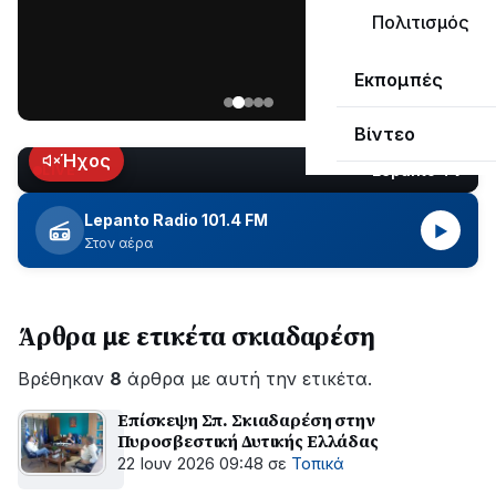
μεγάλο
Πολιτισμός
μέρος
Χωρίς
στο
Εκπομπές
ηλεκτροδότηση
Λυγιά
οι
Ναυπάκτου
Βίντεο
περιοχές
εδώ
Ήχος
Lepanto TV
LIVE
και
περίπου
Lepanto Radio 101.4 FM
▶
δύο
Στον αέρα
ώρες
–
Σε
Άρθρα με ετικέτα σκιαδαρέση
εξέλιξη
οι
Βρέθηκαν
εργασίες
8
άρθρα με αυτή την ετικέτα.
του
Επίσκεψη Σπ. Σκιαδαρέση στην
ΔΕΔΔΗΕ
Πυροσβεστική Δυτικής Ελλάδας
για
22 Ιουν 2026 09:48
σε
Τοπικά
την