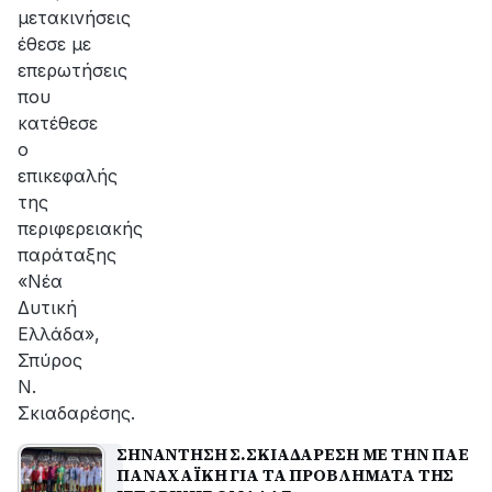
μετακινήσεις
έθεσε με
επερωτήσεις
που
κατέθεσε
ο
επικεφαλής
της
περιφερειακής
παράταξης
«Νέα
Δυτική
Ελλάδα»,
Σπύρος
Ν.
Σκιαδαρέσης.
ΣΗΝΑΝΤΗΣΗ Σ.ΣΚΙΑΔΑΡΕΣΗ ΜΕ ΤΗΝ ΠΑΕ
ΠΑΝΑΧΑΪΚΗ ΓΙΑ ΤΑ ΠΡΟΒΛΗΜΑΤΑ ΤΗΣ