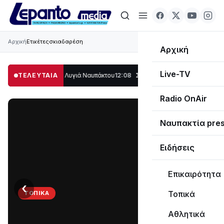
Αρχική
Ετικέτες
σκιαδαρέση
Αρχική
Live-TV
μέρος στο Λυγιά Ναυπάκτου
ΤΕΛΕΥΤΑΙΑ
12:08
Σε τροχιά υλοποίησης η Παράκαμψη του 
Radio OnAir
Ναυπακτία pre
Ειδήσεις
Επικαιρότητα
‹
›
Τοπικά
ΤΟΠΙΚΆ
Στο
Αθλητικά
σκοτάδι