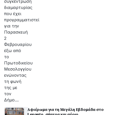
συγκέντρωση
διαμαρτυρίας
που έχει
προγραμματιστεί
για την
Παρασκευή
2
Φεβρουαρίου
έξω από
το
Πρωτοδικείου
Μεσολογγίου
ενώνοντας
τη φωνή
της με
τον
Δήμο....
Αφιέρωμα για τη Μεγάλη Εβδομάδα στο
Lepanto, σήμερα και αύριο