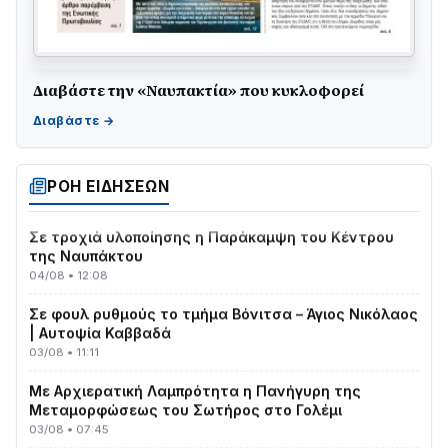
Διαβάστε την «Ναυπακτία» που κυκλοφορεί
ΤΟ ΠΑΡΤΥ ΣΥΝΕΧΙΖΕΤΑΙ…
05/08 • 08:41
Στο σκοτάδι μεγάλο μέρος στο Λυγιά Ναυπάκτου
04/08 • 19:47
ΡΟΗ ΕΙΔΗΣΕΩΝ
Σε τροχιά υλοποίησης η Παράκαμψη του Κέντρου
της Ναυπάκτου
04/08 • 12:08
Σε φουλ ρυθμούς το τμήμα Βόνιτσα – Άγιος Νικόλαος
| Αυτοψία Καββαδά
03/08 • 11:11
Με Αρχιερατική Λαμπρότητα η Πανήγυρη της
Μεταμορφώσεως του Σωτήρος στο Γολέμι
03/08 • 07:45