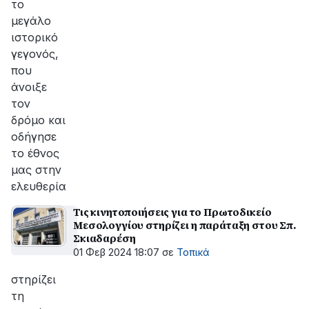
το
μεγάλο
ιστορικό
γεγονός,
που
άνοιξε
τον
δρόμο και
οδήγησε
το έθνος
μας στην
ελευθερία
Τις κινητοποιήσεις για το Πρωτοδικείο
Μεσολογγίου στηρίζει η παράταξη στου Σπ.
Σκιαδαρέση
01 Φεβ 2024 18:07
σε
Τοπικά
στηρίζει
τη