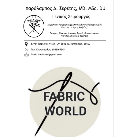
02/08 • 18:26
Διαβάστε την «Ναυπακτία» που
κυκλοφορεί
31/07 • 08:16
Δωρίδα για Όλους: «Καμία εκχώρηση
των νερών στην ΕΥΔΑΠ»
28/07 • 21:46
Διαβάστε την «Ναυπακτία» που
κυκλοφορεί
24/07 • 11:31
ΕΚΤΑΚΤΟ – ΝΑΥΠΑΚΤΙΑ: ΣΥΝΑΓΕΡΜΟΣ
ΣΤΗΝ ΠΥΡΟΣΒΕΣΤΙΚΗ ΓΙΑ ΦΩΤΙΑ ΣΤΟΝ
ΑΓΙΟ ΗΛΙΑ ΠΡΙΝ ΤΗ ΓΡΑΝΙΤΣΑ
24/07 • 11:03