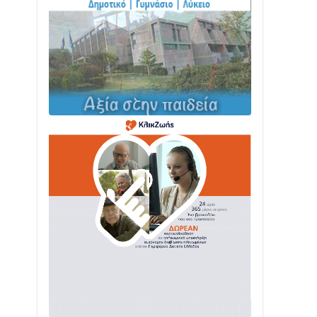
ΤΟ ΠΑΡΤΥ ΣΥΝΕΧΙΖΕΤΑΙ…
05/08 • 08:41
Στο σκοτάδι μεγάλο μέρος στο Λυγιά
Ναυπάκτου
04/08 • 19:47
Σε τροχιά υλοποίησης η Παράκαμψη
του Κέντρου της Ναυπάκτου
04/08 • 12:08
Σε φουλ ρυθμούς το τμήμα Βόνιτσα –
Άγιος Νικόλαος | Αυτοψία Καββαδά
03/08 • 11:11
Με Αρχιερατική Λαμπρότητα η
Πανήγυρη της Μεταμορφώσεως του
Σωτήρος στο Γολέμι
03/08 • 07:45
Ενισχύεται η Πολιτική Προστασία στο
Δήμο Αγρινίου με δύο νέα υδροφόρα
οχήματα