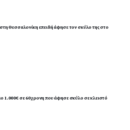
 στη Θεσσαλονίκη επειδή άφησε τον σκύλο της στο
ο 1.000€ σε 60χρονη που άφησε σκύλο σε κλειστό