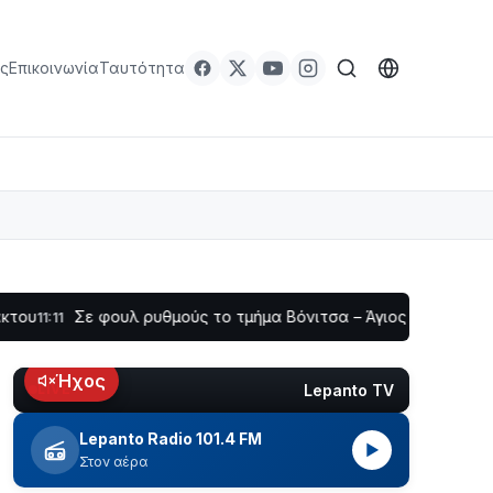
ς
Επικοινωνία
Ταυτότητα
Σε φουλ ρυθμούς το τμήμα Βόνιτσα – Άγιος Νικόλαος | Αυτοψί
Ήχος
Lepanto TV
LIVE
Lepanto Radio 101.4 FM
▶
Στον αέρα