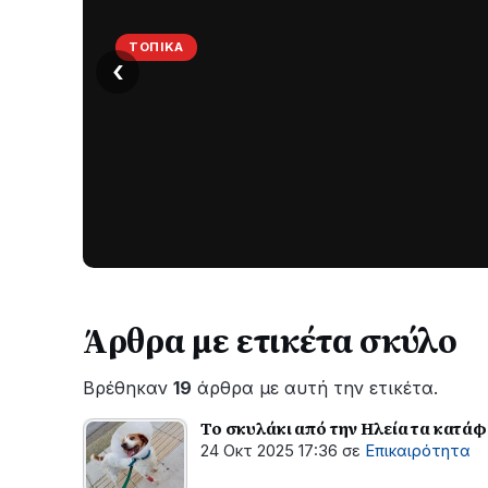
ΤΟΠΙΚΆ
‹
Στο
σκοτάδι
μεγάλο
μέρος
Χωρίς
στο
ηλεκτροδότηση
οι
Λυγιά
περιοχές
Ναυπάκτου
εδώ
και
Άρθρα με ετικέτα σκύλο
περίπου
δύο
Βρέθηκαν
19
άρθρα με αυτή την ετικέτα.
ώρες
–
Το σκυλάκι από την Ηλεία τα κατάφε
Σε
24 Οκτ 2025 17:36
σε
Επικαιρότητα
εξέλιξη