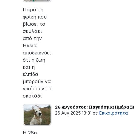
οι
εργασίες
Παρά τη
του
φρίκη που
ΔΕΔΔΗΕ
βίωσε, το
για
σκυλάκι
την
από την
αποκατάσταση
Ηλεία
της
αποδεικνύει
βλάβης
ότι η ζωή
και η
ελπίδα
μπορούν να
νικήσουν το
σκοτάδι
26 Αυγούστου: Παγκόσμια Ημέρα Σ
26 Αυγ 2025 13:31
σε
Επικαιρότητα
Η 26η