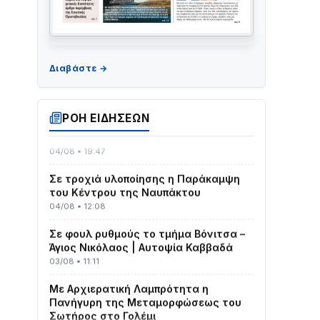
ΤΟ ΠΑΡΤΥ ΣΥΝΕΧΙΖΕΤΑΙ…
05/08 • 08:41
Στο σκοτάδι μεγάλο μέρος στο Λυγιά
ΡΟΗ ΕΙΔΗΣΕΩΝ
Ναυπάκτου
04/08 • 19:47
Σε τροχιά υλοποίησης η Παράκαμψη
του Κέντρου της Ναυπάκτου
04/08 • 12:08
Σε φουλ ρυθμούς το τμήμα Βόνιτσα –
Άγιος Νικόλαος | Αυτοψία Καββαδά
03/08 • 11:11
Με Αρχιερατική Λαμπρότητα η
Πανήγυρη της Μεταμορφώσεως του
Σωτήρος στο Γολέμι
03/08 • 07:45