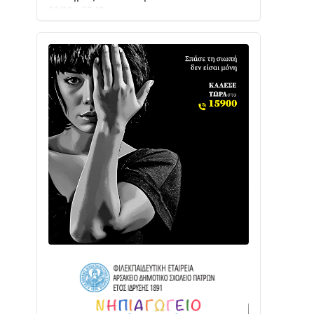
Ενισχύεται η Πολιτική Προστασία στο
Δήμο Αγρινίου με δύο νέα υδροφόρα
οχήματα
02/08 • 18:26
Διαβάστε την «Ναυπακτία» που
κυκλοφορεί
31/07 • 08:16
Δωρίδα για Όλους: «Καμία εκχώρηση
των νερών στην ΕΥΔΑΠ»
28/07 • 21:46
Διαβάστε την «Ναυπακτία» που
κυκλοφορεί
24/07 • 11:31
ΕΚΤΑΚΤΟ – ΝΑΥΠΑΚΤΙΑ: ΣΥΝΑΓΕΡΜΟΣ
ΣΤΗΝ ΠΥΡΟΣΒΕΣΤΙΚΗ ΓΙΑ ΦΩΤΙΑ ΣΤΟΝ
ΑΓΙΟ ΗΛΙΑ ΠΡΙΝ ΤΗ ΓΡΑΝΙΤΣΑ
24/07 • 11:03