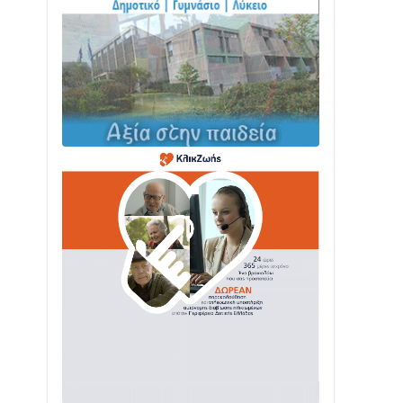
05/08 • 08:41
Στο σκοτάδι μεγάλο μέρος στο Λυγιά
Ναυπάκτου
04/08 • 19:47
Σε τροχιά υλοποίησης η Παράκαμψη
του Κέντρου της Ναυπάκτου
04/08 • 12:08
Σε φουλ ρυθμούς το τμήμα Βόνιτσα –
Άγιος Νικόλαος | Αυτοψία Καββαδά
03/08 • 11:11
Με Αρχιερατική Λαμπρότητα η
Πανήγυρη της Μεταμορφώσεως του
Σωτήρος στο Γολέμι
03/08 • 07:45
Ενισχύεται η Πολιτική Προστασία στο
Δήμο Αγρινίου με δύο νέα υδροφόρα
οχήματα
02/08 • 18:26