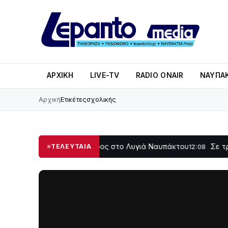
ΑΡΧΙΚΉ
LIVE-TV
RADIO ONAIR
ΝΑΥΠΑΚ
Αρχική
Ετικέτες
σχολικής
οτάδι μεγάλο μέρος στο Λυγιά Ναυπάκτου
Σε τροχιά υλο
ΤΕΛΕΥΤΑΙΑ
12:08