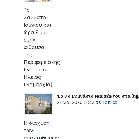
οι
εργασίες
Το
του
Σάββατο 6
ΔΕΔΔΗΕ
Ιουνίου και
για
ώρα 8 μμ.
την
στην
αποκατάσταση
αίθουσα
της
της
βλάβης
Περιφερειακής
Ενότητας
Ηλείας
(Νομαρχία)
Το 3 ο Γυμνάσιο Ναυπάκτου στα βή
21 Μαϊ 2026 12:42
σε
Τοπικά
Η διάχυση
των
αποκτηθεισών