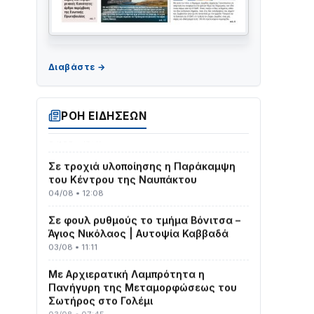
ΤΟ ΠΑΡΤΥ ΣΥΝΕΧΙΖΕΤΑΙ…
05/08 • 08:41
Στο σκοτάδι μεγάλο μέρος στο Λυγιά
Ναυπάκτου
ΡΟΗ ΕΙΔΗΣΕΩΝ
04/08 • 19:47
Σε τροχιά υλοποίησης η Παράκαμψη
του Κέντρου της Ναυπάκτου
04/08 • 12:08
Σε φουλ ρυθμούς το τμήμα Βόνιτσα –
Άγιος Νικόλαος | Αυτοψία Καββαδά
03/08 • 11:11
Με Αρχιερατική Λαμπρότητα η
Πανήγυρη της Μεταμορφώσεως του
Σωτήρος στο Γολέμι
03/08 • 07:45