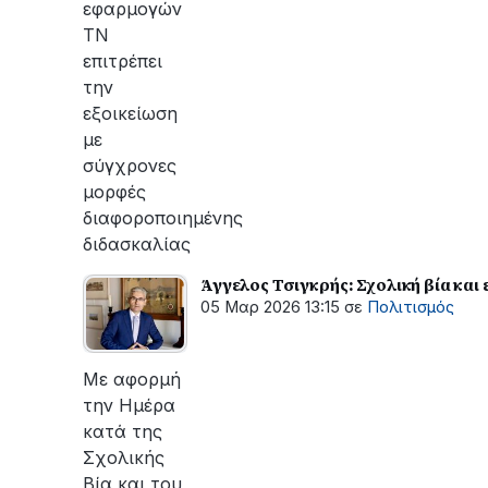
εφαρμογών
ΤΝ
επιτρέπει
την
εξοικείωση
με
σύγχρονες
μορφές
διαφοροποιημένης
διδασκαλίας
Άγγελος Τσιγκρής: Σχολική βία κα
05 Μαρ 2026 13:15
σε
Πολιτισμός
Με αφορμή
την Ημέρα
κατά της
Σχολικής
Βία και του