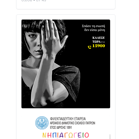
Ενισχύεται η Πολιτική Προστασία στο
Δήμο Αγρινίου με δύο νέα υδροφόρα
οχήματα
02/08 • 18:26
Διαβάστε την «Ναυπακτία» που
κυκλοφορεί
31/07 • 08:16
Δωρίδα για Όλους: «Καμία εκχώρηση
των νερών στην ΕΥΔΑΠ»
28/07 • 21:46
Διαβάστε την «Ναυπακτία» που
κυκλοφορεί
24/07 • 11:31
ΕΚΤΑΚΤΟ – ΝΑΥΠΑΚΤΙΑ: ΣΥΝΑΓΕΡΜΟΣ
ΣΤΗΝ ΠΥΡΟΣΒΕΣΤΙΚΗ ΓΙΑ ΦΩΤΙΑ ΣΤΟΝ
ΑΓΙΟ ΗΛΙΑ ΠΡΙΝ ΤΗ ΓΡΑΝΙΤΣΑ
24/07 • 11:03
ΤΟ ΠΑΡΤΥ ΣΥΝΕΧΙΖΕΤΑΙ…