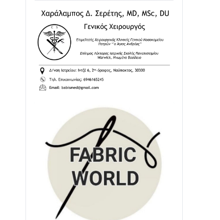
Διαβάστε την «Ναυπακτία» που
κυκλοφορεί
31/07 • 08:16
Δωρίδα για Όλους: «Καμία εκχώρηση
των νερών στην ΕΥΔΑΠ»
28/07 • 21:46
Διαβάστε την «Ναυπακτία» που
κυκλοφορεί
24/07 • 11:31
ΕΚΤΑΚΤΟ – ΝΑΥΠΑΚΤΙΑ: ΣΥΝΑΓΕΡΜΟΣ
ΣΤΗΝ ΠΥΡΟΣΒΕΣΤΙΚΗ ΓΙΑ ΦΩΤΙΑ ΣΤΟΝ
ΑΓΙΟ ΗΛΙΑ ΠΡΙΝ ΤΗ ΓΡΑΝΙΤΣΑ
24/07 • 11:03