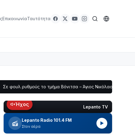
ς
Επικοινωνία
Ταυτότητα
ρυθμούς το τμήμα Βόνιτσα – Άγιος Νικόλαος | Αυτοψία Καββαδά
Ήχος
Lepanto TV
LIVE
Lepanto Radio 101.4 FM
▶
Στον αέρα