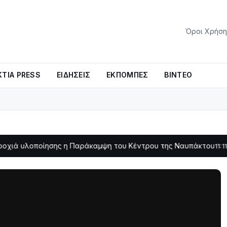
Όροι Χρήση
ΤΊΑ PRESS
ΕΙΔΉΣΕΙΣ
ΕΚΠΟΜΠΈΣ
ΒΊΝΤΕΟ
ποίησης η Παράκαμψη του Κέντρου της Ναυπάκτου
Σε φουλ 
11:11