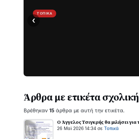
ΤΟΠΙΚΆ
‹
Στο
σκοτάδι
μεγάλο
μέρος
Χωρίς
στο
ηλεκτροδότηση
οι
Λυγιά
περιοχές
Ναυπάκτου
εδώ
και
Άρθρα με ετικέτα σχολική
περίπου
δύο
Βρέθηκαν
15
άρθρα με αυτή την ετικέτα.
ώρες
–
Ο Άγγελος Τσιγκρής θα μιλήσει γι
Σε
26 Μαϊ 2026 14:34
σε
Τοπικά
εξέλιξη