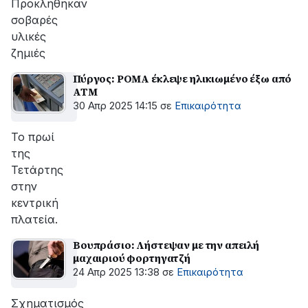
Προκλήθηκαν
σοβαρές
υλικές
ζημιές
Πύργος: ΡΟΜΑ έκλεψε ηλικιωμένο έξω από
ΑΤΜ
30 Απρ 2025 14:15
σε
Επικαιρότητα
Το πρωί
της
Τετάρτης
στην
κεντρική
πλατεία.
Βουπράσιο: Λήστεψαν με την απειλή
μαχαιριού φορτηγατζή
24 Απρ 2025 13:38
σε
Επικαιρότητα
Σχηματισμός