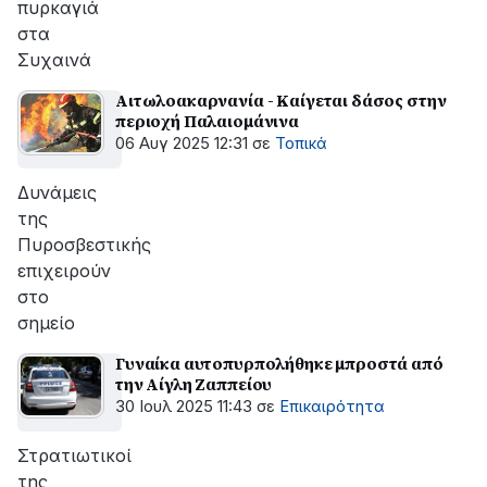
πυρκαγιά
στα
Συχαινά
Αιτωλοακαρνανία - Καίγεται δάσος στην
περιοχή Παλαιομάνινα
06 Αυγ 2025 12:31
σε
Τοπικά
Δυνάμεις
της
Πυροσβεστικής
επιχειρούν
στο
σημείο
Γυναίκα αυτοπυρπολήθηκε μπροστά από
την Αίγλη Ζαππείου
30 Ιουλ 2025 11:43
σε
Επικαιρότητα
Στρατιωτικοί
της