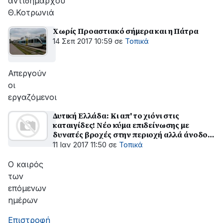
αντιδημάρχου
Θ.Κοτρωνιά
Χωρίς Προαστιακό σήμερα και η Πάτρα
14 Σεπ 2017 10:59
σε
Τοπικά
Απεργούν
οι
εργαζόμενοι
Δυτική Ελλάδα: Κι απ' το χιόνι στις
καταιγίδες! Νέο κύμα επιδείνωσης με
δυνατές βροχές στην περιοχή αλλά άνοδο
της θερμοκρασίας
11 Ιαν 2017 11:50
σε
Τοπικά
Ο καιρός
των
επόμενων
ημέρων
Επιστροφή