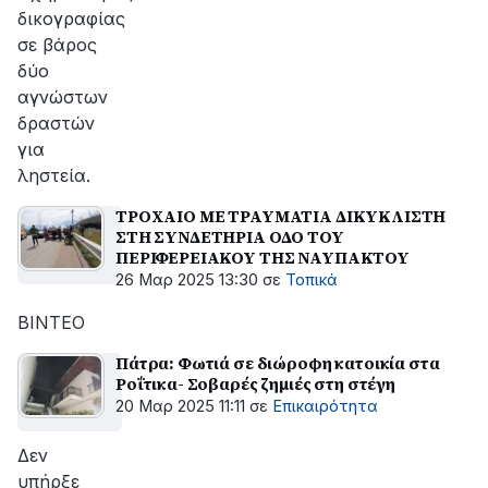
δικογραφίας
σε βάρος
δύο
αγνώστων
δραστών
για
ληστεία.
ΤΡΟΧΑΙΟ ΜΕ ΤΡΑΥΜΑΤΙΑ ΔΙΚΥΚΛΙΣΤΗ
ΣΤΗ ΣΥΝΔΕΤΗΡΙΑ ΟΔΟ ΤΟΥ
ΠΕΡΙΦΕΡΕΙΑΚΟΥ ΤΗΣ ΝΑΥΠΑΚΤΟΥ
26 Μαρ 2025 13:30
σε
Τοπικά
ΒΙΝΤΕΟ
Πάτρα: Φωτιά σε διώροφη κατοικία στα
Ροΐτικα- Σοβαρές ζημιές στη στέγη
20 Μαρ 2025 11:11
σε
Επικαιρότητα
Δεν
υπήρξε