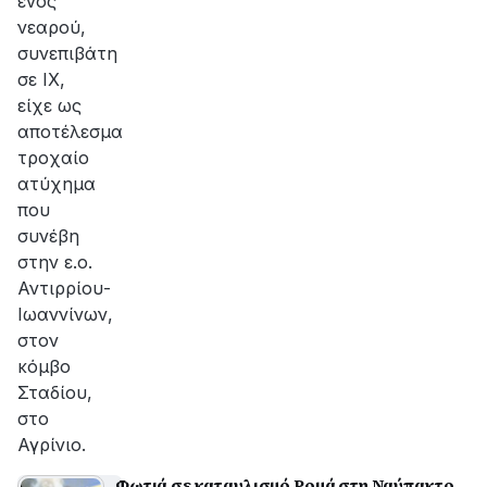
ενός
νεαρού,
συνεπιβάτη
σε ΙΧ,
είχε ως
αποτέλεσμα
τροχαίο
ατύχημα
που
συνέβη
στην ε.ο.
Αντιρρίου-
Ιωαννίνων,
στον
κόμβο
Σταδίου,
στο
Αγρίνιο.
Φωτιά σε καταυλισμό Ρομά στη Ναύπακτο