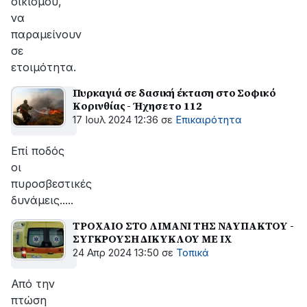
οικισμού,
να
παραμείνουν
σε
ετοιμότητα.
Πυρκαγιά σε δασική έκταση στο Σοφικό
Κορινθίας - Ήχησε το 112
17 Ιουλ 2024 12:36
σε
Επικαιρότητα
Επί ποδός
οι
πυροσβεστικές
δυνάμεις.....
ΤΡΟΧΑΙΟ ΣΤΟ ΛΙΜΑΝΙ ΤΗΣ ΝΑΥΠΑΚΤΟΥ -
ΣΥΓΚΡΟΥΣΗ ΔΙΚΥΚΛΟΥ ΜΕ ΙΧ
24 Απρ 2024 13:50
σε
Τοπικά
Από την
πτώση