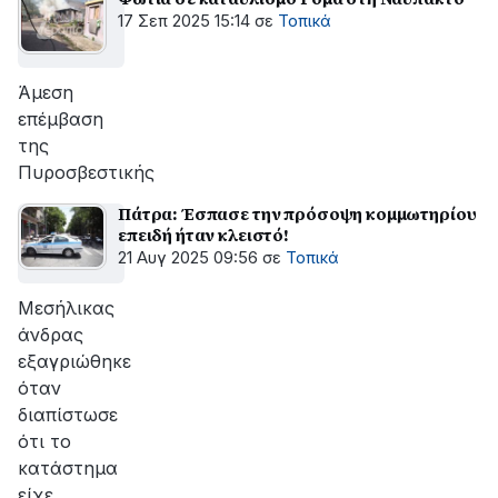
17 Σεπ 2025 15:14
σε
Τοπικά
Άμεση
επέμβαση
της
Πυροσβεστικής
Πάτρα: Έσπασε την πρόσοψη κομμωτηρίου
επειδή ήταν κλειστό!
21 Αυγ 2025 09:56
σε
Τοπικά
Μεσήλικας
άνδρας
εξαγριώθηκε
όταν
διαπίστωσε
ότι το
κατάστημα
είχε