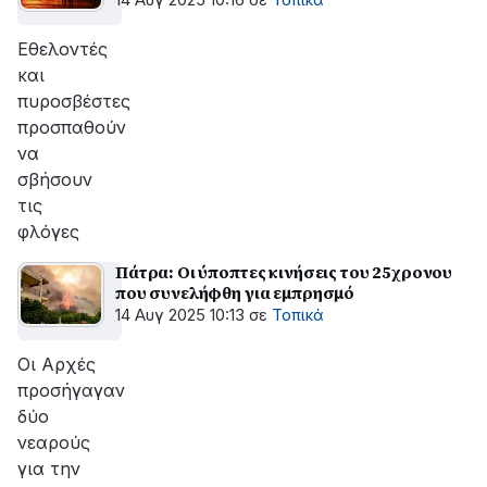
14 Αυγ 2025 10:16
σε
Τοπικά
Εθελοντές
και
πυροσβέστες
προσπαθούν
να
σβήσουν
τις
φλόγες
Πάτρα: Οι ύποπτες κινήσεις του 25χρονου
που συνελήφθη για εμπρησμό
14 Αυγ 2025 10:13
σε
Τοπικά
Οι Αρχές
προσήγαγαν
δύο
νεαρούς
για την