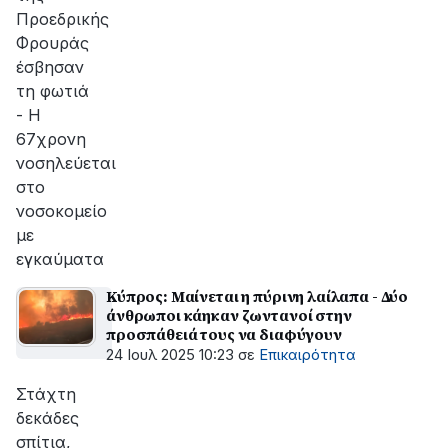
Προεδρικής
Φρουράς
έσβησαν
τη φωτιά
- Η
67χρονη
νοσηλεύεται
στο
νοσοκομείο
με
εγκαύματα
Κύπρος: Μαίνεται η πύρινη λαίλαπα - Δύο
άνθρωποι κάηκαν ζωντανοί στην
προσπάθειά τους να διαφύγουν
24 Ιουλ 2025 10:23
σε
Επικαιρότητα
Στάχτη
δεκάδες
σπίτια,