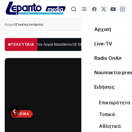
Αρχική
Ετικέτες
τετάρτης
Αρχική
Live-TV
άλο μέρος στο Λυγιά Ναυπάκτου
ΤΕΛΕΥΤΑΙΑ
12:08
Σε τροχιά υλοποίησης η Παράκαμψη 
Radio OnAir
Ναυπακτία pre
Ειδήσεις
Επικαιρότητα
‹
›
Τοπικά
ΤΟΠΙΚΆ
Στο
Αθλητικά
σκοτάδι