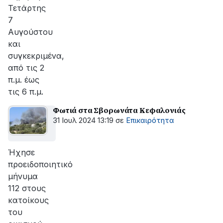
Τετάρτης
7
Αυγούστου
και
συγκεκριμένα,
από τις 2
π.μ. έως
τις 6 π.μ.
Φωτιά στα Σβορωνάτα Κεφαλονιάς
31 Ιουλ 2024 13:19
σε
Επικαιρότητα
Ήχησε
προειδοποιητικό
μήνυμα
112 στους
κατοίκους
του