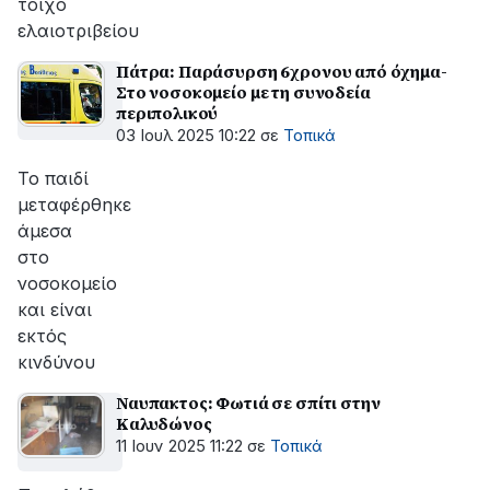
τοίχο
ελαιοτριβείου
Πάτρα: Παράσυρση 6χρονου από όχημα-
Στο νοσοκομείο με τη συνοδεία
περιπολικού
03 Ιουλ 2025 10:22
σε
Τοπικά
Το παιδί
μεταφέρθηκε
άμεσα
στο
νοσοκομείο
και είναι
εκτός
κινδύνου
Ναυπακτος: Φωτιά σε σπίτι στην
Καλυδώνος
11 Ιουν 2025 11:22
σε
Τοπικά