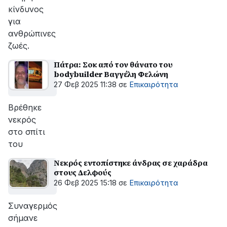
κίνδυνος
για
ανθρώπινες
ζωές.
Πάτρα: Σοκ από τον θάνατο του
bodybuilder Βαγγέλη Φελώνη
27 Φεβ 2025 11:38
σε
Επικαιρότητα
Βρέθηκε
νεκρός
στο σπίτι
του
Νεκρός εντοπίστηκε άνδρας σε χαράδρα
στους Δελφούς
26 Φεβ 2025 15:18
σε
Επικαιρότητα
Συναγερμός
σήμανε