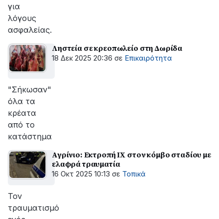
για
λόγους
ασφαλείας.
Ληστεία σε κρεοπωλείο στη Δωρίδα
18 Δεκ 2025 20:36
σε
Επικαιρότητα
"Σήκωσαν"
όλα τα
κρέατα
από το
κατάστημα
Αγρίνιο: Εκτροπή ΙΧ στον κόμβο σταδίου με
ελαφρά τραυματία
16 Οκτ 2025 10:13
σε
Τοπικά
Τον
τραυματισμό