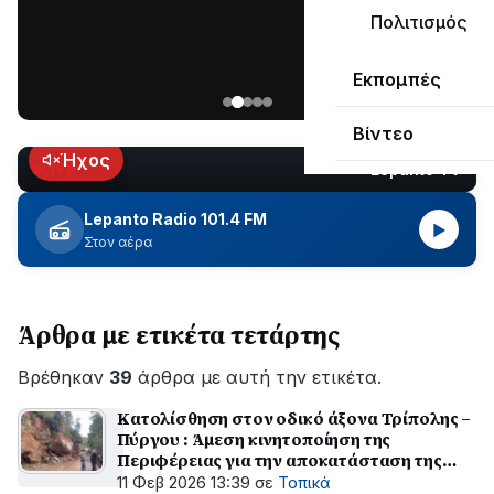
μεγάλο
Πολιτισμός
μέρος
Χωρίς
στο
Εκπομπές
ηλεκτροδότηση
Λυγιά
οι
Ναυπάκτου
Βίντεο
περιοχές
εδώ
Ήχος
Lepanto TV
LIVE
και
περίπου
Lepanto Radio 101.4 FM
▶
δύο
Στον αέρα
ώρες
–
Σε
Άρθρα με ετικέτα τετάρτης
εξέλιξη
οι
Βρέθηκαν
εργασίες
39
άρθρα με αυτή την ετικέτα.
του
Κατολίσθηση στον οδικό άξονα Τρίπολης –
ΔΕΔΔΗΕ
Πύργου : Άμεση κινητοποίηση της
για
Περιφέρειας για την αποκατάσταση της
την
κυκλοφορίας
11 Φεβ 2026 13:39
σε
Τοπικά