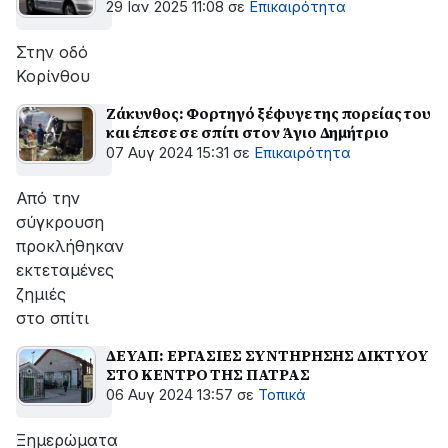
29 Ιαν 2025 11:08
σε
Επικαιρότητα
Στην οδό
Κορίνθου
Ζάκυνθος: Φορτηγό ξέφυγε της πορείας του
και έπεσε σε σπίτι στον Άγιο Δημήτριο
07 Αυγ 2024 15:31
σε
Επικαιρότητα
Από την
σύγκρουση
προκλήθηκαν
εκτεταμένες
ζημιές
στο σπίτι
ΔΕΥΑΠ: ΕΡΓΑΣΙΕΣ ΣΥΝΤΗΡΗΣΗΣ ΔΙΚΤΥΟΥ
ΣΤΟ ΚΕΝΤΡΟ ΤΗΣ ΠΑΤΡΑΣ
06 Αυγ 2024 13:57
σε
Τοπικά
Ξημερώματα