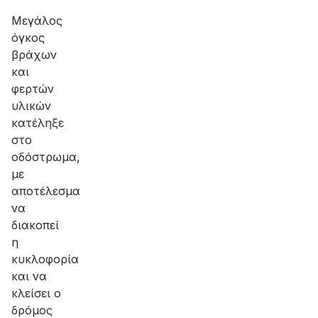
αποκατάσταση
της
Μεγάλος
βλάβης
όγκος
βράχων
και
φερτών
υλικών
κατέληξε
στο
οδόστρωμα,
με
αποτέλεσμα
να
διακοπεί
η
κυκλοφορία
και να
κλείσει ο
δρόμος