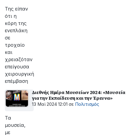
αποκατάσταση
της
Της είπαν
βλάβης
ότι η
κόρη της
ενεπλάκη
σε
τροχαίο
και
χρειαζόταν
επείγουσα
χειρουργική
επέμβαση
Διεθνής Ημέρα Μουσείων 2024: «Μουσεία
για την Εκπαίδευση και την Έρευνα»
13 Μαϊ 2024 12:01
σε
Πολιτισμός
Τα
μουσεία,
με