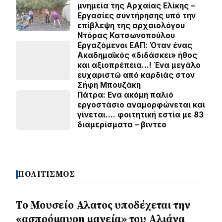
μνημεία της Αρχαίας Ελίκης –
Εργασίες συντήρησης υπό την
επίβλεψη της αρχαιολόγου
Ντόρας Κατσωνοπούλου
Εργαζόμενοι ΕΑΠ: Όταν ένας
Ακαδημαϊκός «διδάσκει» ήθος
και αξιοπρέπεια…! Ένα μεγάλο
ευχαριστώ από καρδιάς στον
Σήφη Μπουζάκη
Πάτρα: Ενα ακόμη παλιό
εργοστάσιο αναμορφώνεται και
γίνεται…. φοιτητική εστία με 83
διαμερίσματα – βιντεο
ΠΟΛΙΤΙΣΜΟΣ
Το Μουσείο Αλατος υποδέχεται την
«ασπρόμαυρη μαγεία» του Αλιάγα