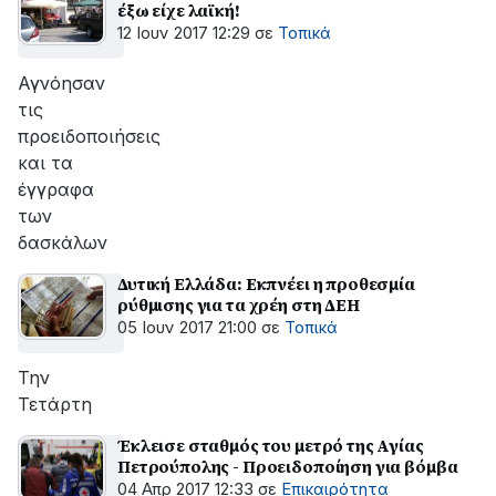
έξω είχε λαϊκή!
12 Ιουν 2017 12:29
σε
Τοπικά
Αγνόησαν
τις
προειδοποιήσεις
και τα
έγγραφα
των
δασκάλων
Δυτική Ελλάδα: Eκπνέει η προθεσμία
ρύθμισης για τα χρέη στη ΔΕΗ
05 Ιουν 2017 21:00
σε
Τοπικά
Την
Τετάρτη
Έκλεισε σταθμός του μετρό της Αγίας
Πετρούπολης - Προειδοποίηση για βόμβα
04 Απρ 2017 12:33
σε
Επικαιρότητα