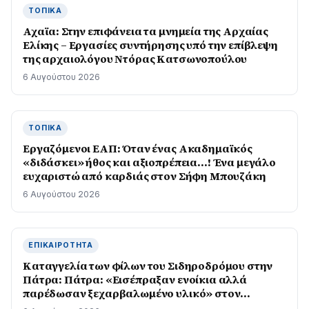
ΤΟΠΙΚΆ
Αχαϊα: Στην επιφάνεια τα μνημεία της Αρχαίας
Ελίκης – Εργασίες συντήρησης υπό την επίβλεψη
της αρχαιολόγου Ντόρας Κατσωνοπούλου
6 Αυγούστου 2026
ΤΟΠΙΚΆ
Εργαζόμενοι ΕΑΠ: Όταν ένας Ακαδημαϊκός
«διδάσκει» ήθος και αξιοπρέπεια…! Ένα μεγάλο
ευχαριστώ από καρδιάς στον Σήφη Μπουζάκη
6 Αυγούστου 2026
ΕΠΙΚΑΙΡΌΤΗΤΑ
Καταγγελία των φίλων του Σιδηροδρόμου στην
Πάτρα: Πάτρα: «Εισέπραξαν ενοίκια αλλά
παρέδωσαν ξεχαρβαλωμένο υλικό» στον
Προαστιακό