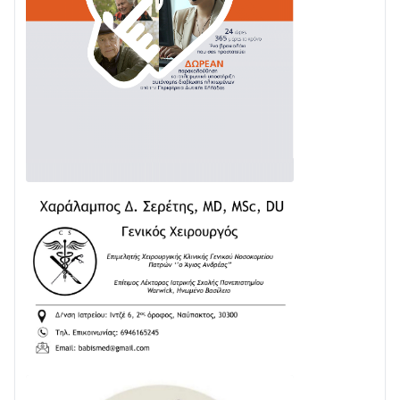
02/08 • 18:26
Διαβάστε την «Ναυπακτία» που κυκλοφορεί
31/07 • 08:16
Δωρίδα για Όλους: «Καμία εκχώρηση των νερών
στην ΕΥΔΑΠ»
28/07 • 21:46
Διαβάστε την «Ναυπακτία» που κυκλοφορεί
24/07 • 11:31
ΕΚΤΑΚΤΟ – ΝΑΥΠΑΚΤΙΑ: ΣΥΝΑΓΕΡΜΟΣ ΣΤΗΝ
ΠΥΡΟΣΒΕΣΤΙΚΗ ΓΙΑ ΦΩΤΙΑ ΣΤΟΝ ΑΓΙΟ ΗΛΙΑ ΠΡΙΝ ΤΗ
ΓΡΑΝΙΤΣΑ
24/07 • 11:03