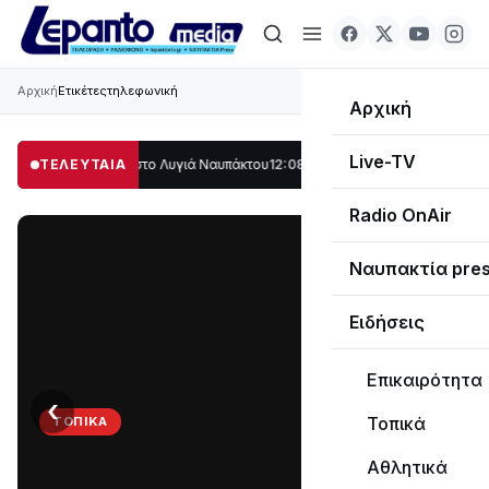
Αρχική
Ετικέτες
τηλεφωνική
Αρχική
Live-TV
 μέρος στο Λυγιά Ναυπάκτου
ΤΕΛΕΥΤΑΙΑ
12:08
Σε τροχιά υλοποίησης η Παράκαμψη του
Radio OnAir
Ναυπακτία pre
Ειδήσεις
Επικαιρότητα
‹
›
Τοπικά
ΤΟΠΙΚΆ
Στο
Αθλητικά
σκοτάδι