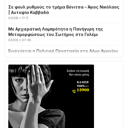
Σε φουλ ρυθμούς το τμήμα Βόνιτσα – Άγιος Νικόλαος
| Αυτοψία Καββαδά
03/08 • 11:11
Με Αρχιερατική Λαμπρότητα η Πανήγυρη της
Μεταμορφώσεως του Σωτήρος στο Γολέμι
03/08 • 07:45
Ενισχύεται η Πολιτική Προστασία στο Δήμο Αγρινίου
με δύο νέα υδροφόρα οχήματα
02/08 • 18:26
Διαβάστε την «Ναυπακτία» που κυκλοφορεί
31/07 • 08:16
Δωρίδα για Όλους: «Καμία εκχώρηση των νερών
στην ΕΥΔΑΠ»
28/07 • 21:46
Διαβάστε την «Ναυπακτία» που κυκλοφορεί
24/07 • 11:31
ΕΚΤΑΚΤΟ – ΝΑΥΠΑΚΤΙΑ: ΣΥΝΑΓΕΡΜΟΣ ΣΤΗΝ
ΠΥΡΟΣΒΕΣΤΙΚΗ ΓΙΑ ΦΩΤΙΑ ΣΤΟΝ ΑΓΙΟ ΗΛΙΑ ΠΡΙΝ ΤΗ