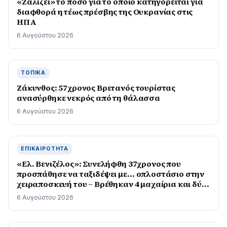
«Ζαλίζει» το ποσό για το οποίο κατηγορείται για
διαφθορά η τέως πρέσβης της Ουκρανίας στις
ΗΠΑ
6 Αυγούστου 2026
ΤΟΠΙΚΆ
Ζάκυνθος: 57χρονος Βρετανός τουρίστας
ανασύρθηκε νεκρός από τη θάλασσα
6 Αυγούστου 2026
ΕΠΙΚΑΙΡΌΤΗΤΑ
«Ελ. Βενιζέλος»: Συνελήφθη 37χρονος που
προσπάθησε να ταξιδέψει με… οπλοστάσιο στην
χειραποσκευή του – Βρέθηκαν 4 μαχαίρια και δύο
ψαλίδια κλαδέματος
6 Αυγούστου 2026