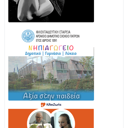
ΓΡΑΝΙΤΣΑ
24/07 • 11:03
ΤΟ ΠΑΡΤΥ ΣΥΝΕΧΙΖΕΤΑΙ…
05/08 • 08:41
Στο σκοτάδι μεγάλο μέρος στο Λυγιά Ναυπάκτου
04/08 • 19:47
Σε τροχιά υλοποίησης η Παράκαμψη του Κέντρου
της Ναυπάκτου
04/08 • 12:08
Σε φουλ ρυθμούς το τμήμα Βόνιτσα – Άγιος Νικόλαος
| Αυτοψία Καββαδά
03/08 • 11:11
Με Αρχιερατική Λαμπρότητα η Πανήγυρη της
Μεταμορφώσεως του Σωτήρος στο Γολέμι
03/08 • 07:45
Ενισχύεται η Πολιτική Προστασία στο Δήμο Αγρινίου
με δύο νέα υδροφόρα οχήματα