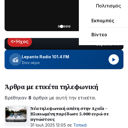
μεγάλο
Πολιτισμός
μέρος
Χωρίς
στο
Εκπομπές
ηλεκτροδότηση
Λυγιά
οι
Ναυπάκτου
Βίντεο
περιοχές
εδώ
Ήχος
Lepanto TV
LIVE
και
περίπου
Lepanto Radio 101.4 FM
▶
δύο
Στον αέρα
ώρες
–
Σε
Άρθρα με ετικέτα τηλεφωνική
εξέλιξη
οι
Βρέθηκαν
εργασίες
8
άρθρα με αυτή την ετικέτα.
του
Νέα τηλεφωνική απάτη στην Αχαΐα –
ΔΕΔΔΗΕ
Ηλικιωμένη παρέδωσε 5.000 ευρώ σε
για
αγνώστους
την
31 Ιουλ 2025 12:05
σε
Τοπικά