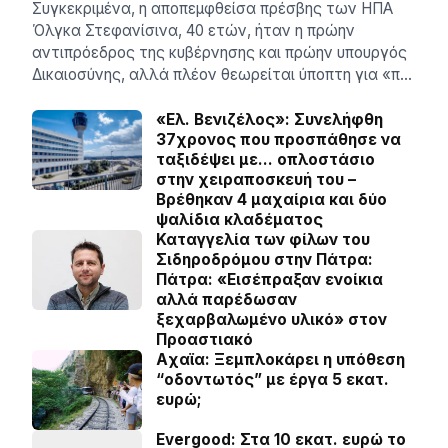
Συγκεκριμένα, η αποπεμφθείσα πρέσβης των ΗΠΑ
Όλγκα Στεφανίσινα, 40 ετών, ήταν η πρώην
αντιπρόεδρος της κυβέρνησης και πρώην υπουργός
Δικαιοσύνης, αλλά πλέον θεωρείται ύποπτη για «π…
«Ελ. Βενιζέλος»: Συνελήφθη
37χρονος που προσπάθησε να
ταξιδέψει με… οπλοστάσιο
στην χειραποσκευή του –
Βρέθηκαν 4 μαχαίρια και δύο
ψαλίδια κλαδέματος
Καταγγελία των φίλων του
Σιδηροδρόμου στην Πάτρα:
Πάτρα: «Εισέπραξαν ενοίκια
αλλά παρέδωσαν
ξεχαρβαλωμένο υλικό» στον
Προαστιακό
Aχαϊα: Ξεμπλοκάρει η υπόθεση
“οδοντωτός” με έργα 5 εκατ.
ευρώ;
Evergood: Στα 10 εκατ. ευρώ το