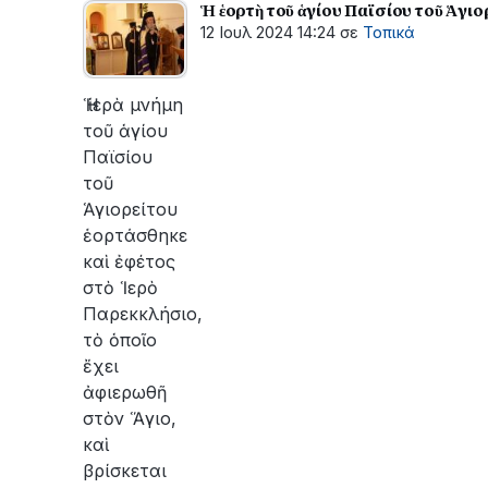
Ἡ ἑορτὴ τοῦ ἁγίου Παϊσίου τοῦ Ἁγι
12 Ιουλ 2024 14:24
σε
Τοπικά
Ἡ ἱερὰ μνήμη
τοῦ ἁγίου
Παϊσίου
τοῦ
Ἁγιορείτου
ἑορτάσθηκε
καὶ ἐφέτος
στὸ Ἱερὸ
Παρεκκλήσιο,
τὸ ὁποῖο
ἔχει
ἀφιερωθῆ
στὸν Ἅγιο,
καὶ
βρίσκεται