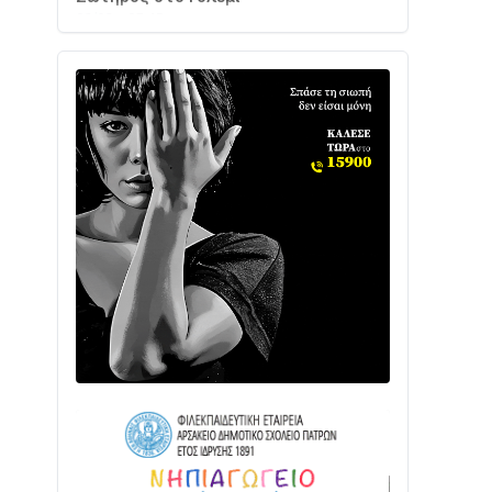
Ενισχύεται η Πολιτική Προστασία στο
Δήμο Αγρινίου με δύο νέα υδροφόρα
οχήματα
02/08 • 18:26
Διαβάστε την «Ναυπακτία» που
κυκλοφορεί
31/07 • 08:16
Δωρίδα για Όλους: «Καμία εκχώρηση
των νερών στην ΕΥΔΑΠ»
28/07 • 21:46
Διαβάστε την «Ναυπακτία» που
κυκλοφορεί
24/07 • 11:31
ΕΚΤΑΚΤΟ – ΝΑΥΠΑΚΤΙΑ: ΣΥΝΑΓΕΡΜΟΣ
ΣΤΗΝ ΠΥΡΟΣΒΕΣΤΙΚΗ ΓΙΑ ΦΩΤΙΑ ΣΤΟΝ
ΑΓΙΟ ΗΛΙΑ ΠΡΙΝ ΤΗ ΓΡΑΝΙΤΣΑ
24/07 • 11:03