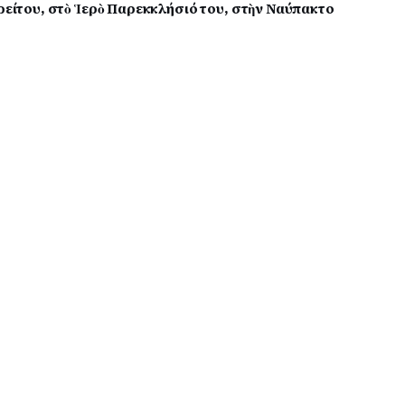
ορείτου, στὸ Ἱερὸ Παρεκκλήσιό του, στὴν Ναύπακτο