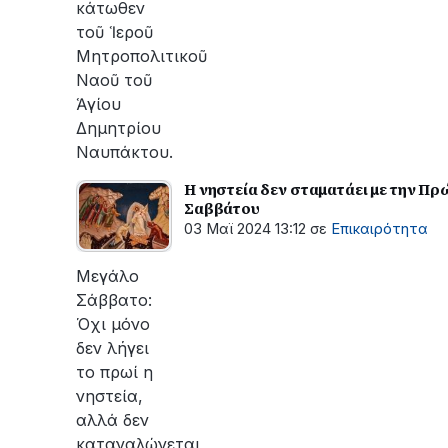
κάτωθεν
τοῦ Ἱεροῦ
Μητροπολιτικοῦ
Ναοῦ τοῦ
Ἁγίου
Δημητρίου
Ναυπάκτου.
Η νηστεία δεν σταματάει με την Π
Σαββάτου
03 Μαϊ 2024 13:12
σε
Επικαιρότητα
Μεγάλο
Σάββατο:
Όχι μόνο
δεν λήγει
το πρωί η
νηστεία,
αλλά δεν
καταναλώνεται