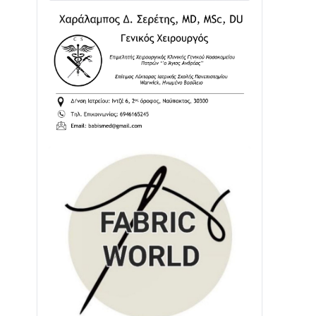
02/08 • 18:26
Διαβάστε την «Ναυπακτία» που
κυκλοφορεί
31/07 • 08:16
Δωρίδα για Όλους: «Καμία εκχώρηση
των νερών στην ΕΥΔΑΠ»
28/07 • 21:46
Διαβάστε την «Ναυπακτία» που
κυκλοφορεί
24/07 • 11:31
ΕΚΤΑΚΤΟ – ΝΑΥΠΑΚΤΙΑ: ΣΥΝΑΓΕΡΜΟΣ
ΣΤΗΝ ΠΥΡΟΣΒΕΣΤΙΚΗ ΓΙΑ ΦΩΤΙΑ ΣΤΟΝ
ΑΓΙΟ ΗΛΙΑ ΠΡΙΝ ΤΗ ΓΡΑΝΙΤΣΑ
24/07 • 11:03