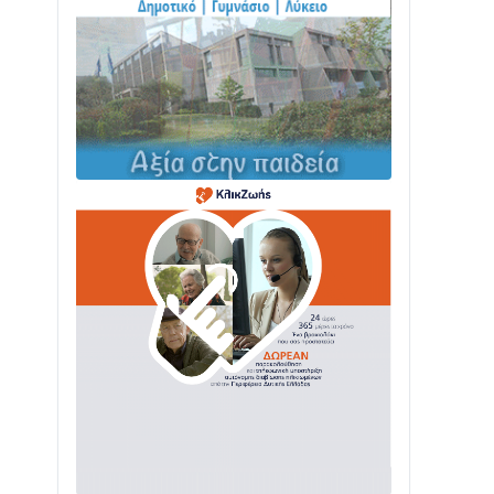
ΤΟ ΠΑΡΤΥ ΣΥΝΕΧΙΖΕΤΑΙ…
05/08 • 08:41
Στο σκοτάδι μεγάλο μέρος στο Λυγιά
Ναυπάκτου
04/08 • 19:47
Σε τροχιά υλοποίησης η Παράκαμψη
του Κέντρου της Ναυπάκτου
04/08 • 12:08
Σε φουλ ρυθμούς το τμήμα Βόνιτσα –
Άγιος Νικόλαος | Αυτοψία Καββαδά
03/08 • 11:11
Με Αρχιερατική Λαμπρότητα η
Πανήγυρη της Μεταμορφώσεως του
Σωτήρος στο Γολέμι
03/08 • 07:45
Ενισχύεται η Πολιτική Προστασία στο
Δήμο Αγρινίου με δύο νέα υδροφόρα
οχήματα