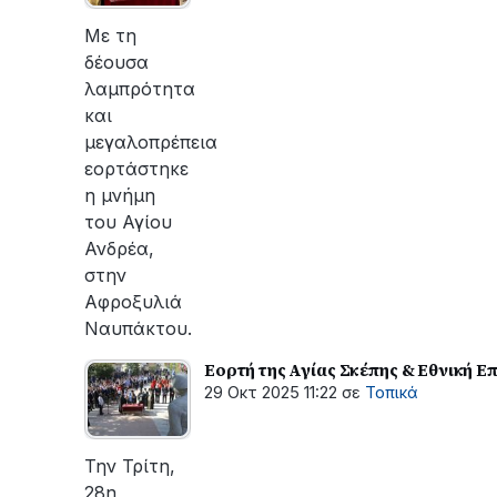
οι
εργασίες
Με τη
του
δέουσα
ΔΕΔΔΗΕ
λαμπρότητα
για
και
την
μεγαλοπρέπεια
αποκατάσταση
εορτάστηκε
της
η μνήμη
βλάβης
του Αγίου
Ανδρέα,
στην
Αφροξυλιά
Ναυπάκτου.
Εορτή της Αγίας Σκέπης & Εθνική Ε
29 Οκτ 2025 11:22
σε
Τοπικά
Την Τρίτη,
28η