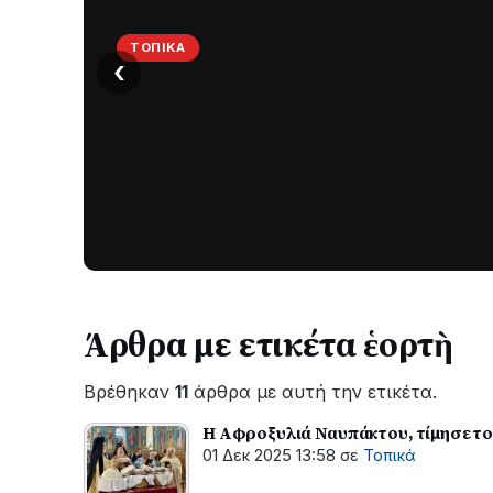
ΤΟΠΙΚΆ
‹
Στο
σκοτάδι
μεγάλο
μέρος
Χωρίς
στο
ηλεκτροδότηση
οι
Λυγιά
περιοχές
Ναυπάκτου
εδώ
και
Άρθρα με ετικέτα ἑορτὴ
περίπου
δύο
Βρέθηκαν
11
άρθρα με αυτή την ετικέτα.
ώρες
–
Η Αφροξυλιά Ναυπάκτου, τίμησε το
Σε
01 Δεκ 2025 13:58
σε
Τοπικά
εξέλιξη