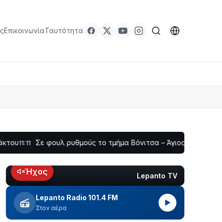
ς
Επικοινωνία
Ταυτότητα
Σε φουλ ρυθμούς το τμήμα Βόνιτσα – Άγιος Νικόλαος | Αυτοψί
Ήχος
Lepanto TV
LIVE
Lepanto Radio 101.4 FM
▶
Στον αέρα